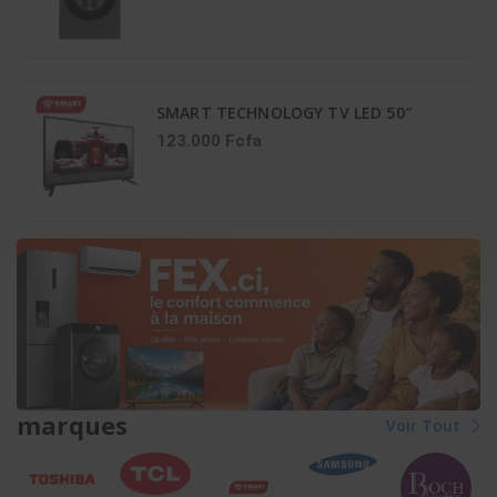
SMART TECHNOLOGY TV LED 50″
STT-5007A – HDMI – FHD – 3D –
123.000 Fcfa
NUMÉRIQUE –
1218(L)X148(l)X800(H)MM – Déco...
marques
Voir Tout