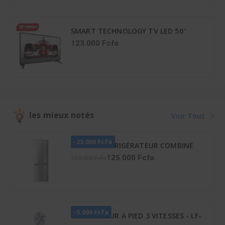
SMART TECHNOLOGY TV LED 50″
STT-5007A – HDMI – FHD – 3D –
123.000 Fcfa
NUMÉRIQUE –
1218(L)X148(l)X800(H)MM – Déco...
les mieux notés
Voir Tout
-25.000 Fcfa
HISENSE RÉFRIGÉRATEUR COMBINÉ
165 LITRES – RD-23DC4SA
125.000 Fcfa
150.000 Fcfa
-5.000 Fcfa
VENTILATEUR A PIED 3 VITESSES - LF-
SFC1600