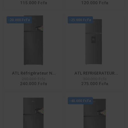
115.000 Fcfa
120.000 Fcfa
Silver ATL-2D160
Silver
-20.000 Fcfa
-25.000 Fcfa
ATL Réfrigérateur No
ATL REFRIGERATEUR
260.000 Fcfa
300.000 Fcfa
Frost/ 286L/ ATL-
ATL - 324L - 02 PORTES
240.000 Fcfa
275.000 Fcfa
2C320N-02 Portes/
- INOX - GRIS +
Gris/R600A/Cb
DISTRIBUTEUR D'EAU
Certificate/
ATL-2D340D
-40.000 Fcfa