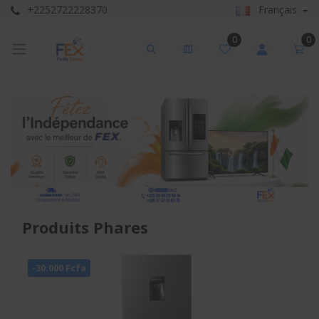
+2252722228370
Français
0
0
Produits Phares
-20