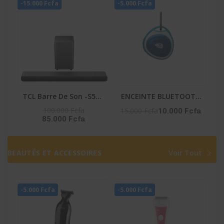
-15.000 Fcfa
-5.000 Fcfa
TCL Barre De Son -S55H
ENCEINTE BLUETOOTH
– Dolby Atmos / Dts /
-HIFI_S9
100.000 Fcfa
15.000 Fcfa
10.000 Fcfa
85.000 Fcfa
Bt / Ai Sonic / Hdmi
BEAUTÉS ET ACCESSOIRES
Voir Tout
-5.000 Fcfa
-5.000 Fcfa