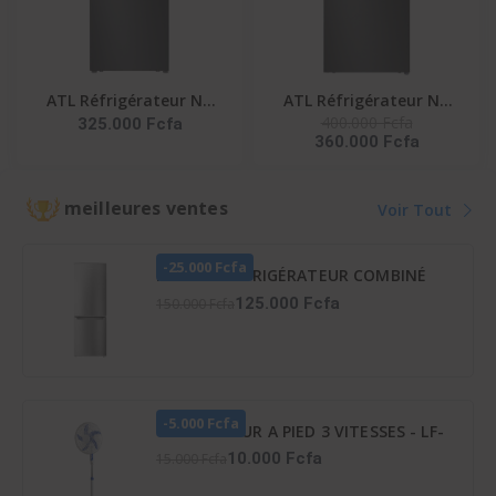
ATL Réfrigérateur No
ATL Réfrigérateur No
400.000 Fcfa
325.000 Fcfa
Frost/ 465L/ATL-
Frost/ 538L -ATL-
360.000 Fcfa
2D540N- 02 Portes/
2D650N - 02 Portes/
Gris/R600A/T Climate
Gris/R600A
meilleures ventes
Voir Tout
-25.000 Fcfa
HISENSE RÉFRIGÉRATEUR COMBINÉ
165 LITRES – RD-23DC4SA
125.000 Fcfa
150.000 Fcfa
-5.000 Fcfa
VENTILATEUR A PIED 3 VITESSES - LF-
SFC1600
10.000 Fcfa
15.000 Fcfa