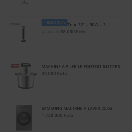
-10.000 Fcfa
Ventilateur Tour 32″ – 50W – 3
Vitesses – Vent_Lg32-06R – Noir
35.000 Fcfa
45.000 Fcfa
MACHINE A PILER LE FOUTOU 6 LITRES
6PCS-CTN SMART TECHNOLOGY
20.000 Fcfa
Référence : STPE-792
SAMSUNG MACHINE A LAVER 25KG
SECHAGE IA 15KG FRONTALE
1.730.000 Fcfa
INVERTER - WD25DB8995BZNQ