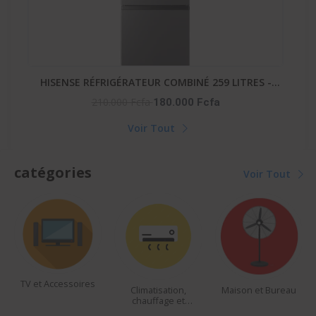
-
GAZINIERE FIESTA 04 FEUX AUTOMATIQUE
His
90.000 Fcfa
Voir Tout
catégories
Voir Tout
Climatisation,
Maison et Bureau
beautés et
chauffage et
accessoires
ventilateur