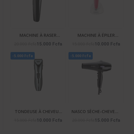
MACHINE À RASER
MACHINE À ÉPILER
PROFESSIONNELLE
RECHARGEABLE – NA-06
20.000 Fcfa
15.000 Fcfa
15.000 Fcfa
10.000 Fcfa
HOMME – NA-253
-5.000 Fcfa
-5.000 Fcfa
TONDEUSE À CHEVEUX
NASCO SÈCHE-CHEVEUX
HOMME – NA-2651
– NA-5314
15.000 Fcfa
20.000 Fcfa
10.000 Fcfa
15.000 Fcfa