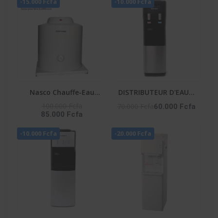
-15.000 Fcfa
-10.000 Fcfa
Nasco Chauffe-Eau
DISTRIBUTEUR D'EAU 2
Electrique D100-15F1 -
ROBINETS NOIR-
100.000 Fcfa
70.000 Fcfa
60.000 Fcfa
85.000 Fcfa
100 Litres - Blanc
ARGENTE- NAS-WD-
1115-B2
-10.000 Fcfa
-20.000 Fcfa