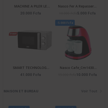
MACHINE A PILER LE
Nasco Fer A Repasser A
FOUTOU 6 LITRES 6PCS-
Vapeur - Fr_NA-8827A -
10.000 Fcfa
20.000 Fcfa
5.000 Fcfa
CTN SMART
180Ml - 1600W Max -
-5.000 Fcfa
TECHNOLOGY
360° - Vert / Blanc
Référence : STPE-792
SMART TECHNOLOGY
Nasco Cafe_Cm1430-
Micro-Onde-STMW-
Cb - Machine A Cafe -
15.000 Fcfa
41.000 Fcfa
10.000 Fcfa
25WG -25L-900W- 6
250Ml - 450W - Avec 2
Niveaux- Gris-
Tasses De Cafe
Ceramique Et 1 Cuill. -
MAISON ET BUREAU
Voir Tout
8Pcs - Ct