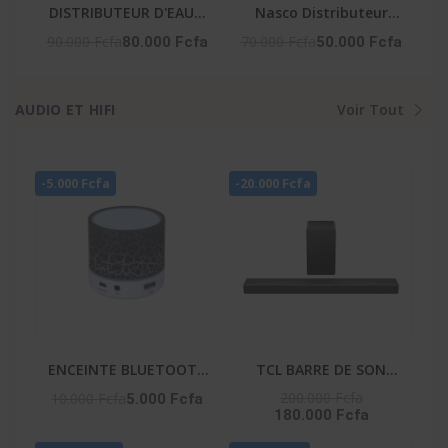
DISTRIBUTEUR D'EAU 3
Nasco Distributeur
ROBINETS AVEC
D'Eau -NAS-YD200-W /
90.000 Fcfa
70.000 Fcfa
80.000 Fcfa
50.000 Fcfa
CABINET REFRIGERE -
2 Robinets / Blanc /
NAS-WD-1128R-B3
630W / 220-240V
AUDIO ET HIFI
Voir Tout
-5.000 Fcfa
-20.000 Fcfa
ENCEINTE BLUETOOTH
TCL BARRE DE SON
– HIFI_S08U
580W AI SONIC APPLE
200.000 Fcfa
10.000 Fcfa
5.000 Fcfa
180.000 Fcfa
AIR PLAY - WIRELLES
SUBWOOFER - Q65H