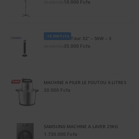
10.000 Fcfa
15.000 Fcfa
-10.000 Fcfa
Ventilateur Tour 32″ – 50W – 3
Vitesses – Vent_Lg32-06R – Noir
35.000 Fcfa
45.000 Fcfa
MACHINE A PILER LE FOUTOU 6 LITRES
6PCS-CTN SMART TECHNOLOGY
20.000 Fcfa
Référence : STPE-792
SAMSUNG MACHINE A LAVER 25KG
SECHAGE IA 15KG FRONTALE
1.730.000 Fcfa
INVERTER - WD25DB8995BZNQ