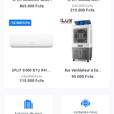
BTU
DOCTOR 2 CV – NAS-
865.000 Fcfa
240.000 Fcfa
215.000 Fcfa
BEKO/FAC.BLANCH/R32
DOC-V-18N1
/UNIT.INT 480(220-
-15.000 Fcfa
240V)-EXT.481(380-
415V
SPLIT 9.000 BTU R410A
Ilux Ventilateur à Eau
- NAS-J09-N1
Refroidisseur - LX-1145-
130.000 Fcfa
95.000 Fcfa
115.000 Fcfa
R - 60L
contactez-nous
à propos de nous