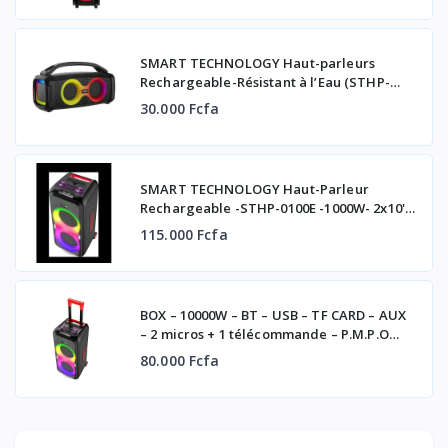
SMART TECHNOLOGY Haut-parleurs
Rechargeable-Résistant à l’Eau (STHP-
5050E) -100W- 13 Modes D’Éclairage-
30.000 Fcfa
Bluetooth- Noir
SMART TECHNOLOGY Haut-Parleur
Rechargeable -STHP-0100E -1000W- 2x10''
– Bluetooth – USB – AUX – 2xMicros –
115.000 Fcfa
Télécommande – Noir
BOX – 10000W – BT – USB – TF CARD – AUX
– 2 micros + 1 télécommande – P.M.P.O
POWER – STHP-2008E
80.000 Fcfa