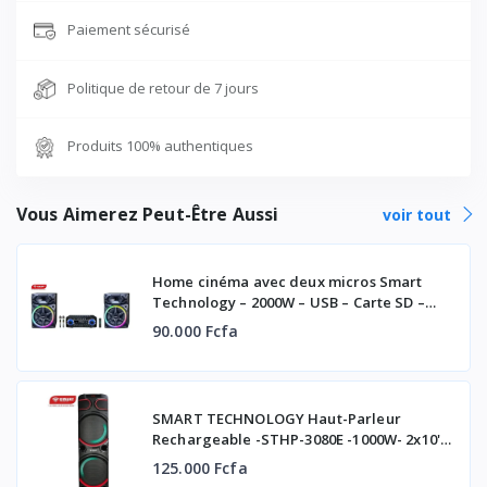
Paiement sécurisé
Politique de retour de 7 jours
Produits 100% authentiques
Vous Aimerez Peut-Être Aussi
voir tout
Home cinéma avec deux micros Smart
Technology – 2000W – USB – Carte SD –
AUX – HDMI (ARC) – DVD – Télécommande
90.000 Fcfa
– STHP-2100E
SMART TECHNOLOGY Haut-Parleur
Rechargeable -STHP-3080E -1000W- 2x10''
– Bluetooth – USB – AUX – 2xMicros –
125.000 Fcfa
Télécommande – Noir