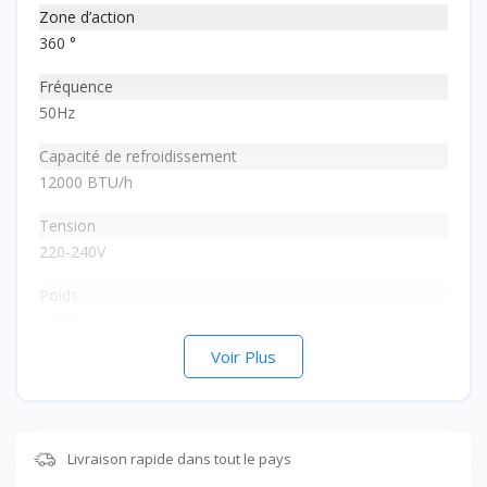
Zone d’action
360 °
Fréquence
50Hz
Capacité de refroidissement
12000 BTU/h
Tension
220-240V
Poids
34 KG
Voir Plus
Couleur
BLANC
Puissance
Livraison rapide dans tout le pays
1.5 cv