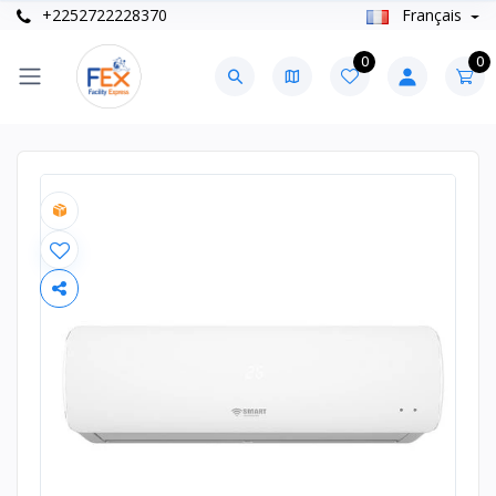
+2252722228370
Français
0
0