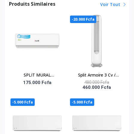
Produits Similaires
Voir Tout
-20.000 Fcfa
SPLIT MURAL
Split Armoire 3 Cv /
INVERTER 1.5 CV ILUX
ATL-24ACF_INV- R-32 /
175.000 Fcfa
480.000 Fcfa
460.000 Fcfa
Inverter / 220-
240V/Mono/ Inv
-5.000 Fcfa
-5.000 Fcfa