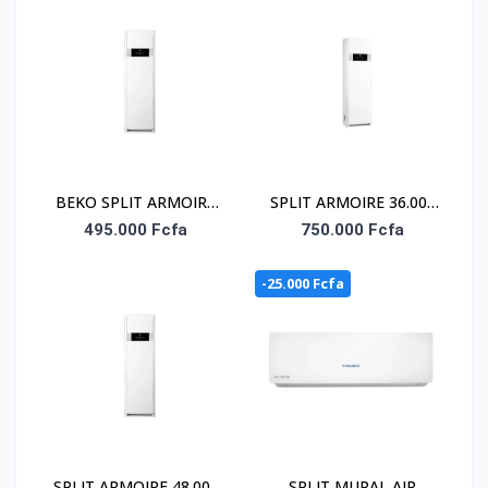
BEKO SPLIT ARMOIRE
SPLIT ARMOIRE 36.000
24.000 BTU - BALOP
BTU BEKO/ 220-240V /
495.000 Fcfa
750.000 Fcfa
240/241
FACADE BLANCHE/
R32/ UNIT.INT 360-
-25.000 Fcfa
EXT.361
SPLIT ARMOIRE 48.000
SPLIT MURAL AIR