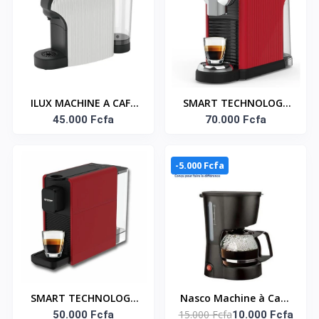
ILUX MACHINE A CAFE
SMART TECHNOLOGY
CAPSULE LXCM 6622
45.000 Fcfa
Machine à Café à
70.000 Fcfa
Capsules (STPE-2541A)
- 0,8L - 1260W - Rouge
-5.000 Fcfa
- Garantie
SMART TECHNOLOGY
Nasco Machine à Café
15.000 Fcfa
Machine à Café à
50.000 Fcfa
- 600W - 0,6L - CM1093-
10.000 Fcfa