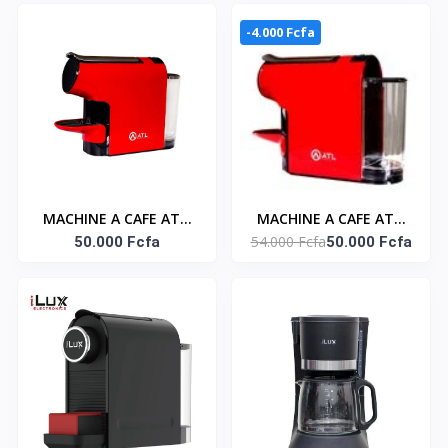
Rouge/ 220-240V/
-4.000 Fcfa
MACHINE A CAFE ATL/
MACHINE A CAFE ATL/
54.000 Fcfa
CAPSULE/ RED COLOR/
50.000 Fcfa
CAPSULE/ RED COLOR/
50.000 Fcfa
AC 220-240V/ 50-60Hz/
AC 220-240V/ 50-60Hz/
1200W 3A-C236
1200W