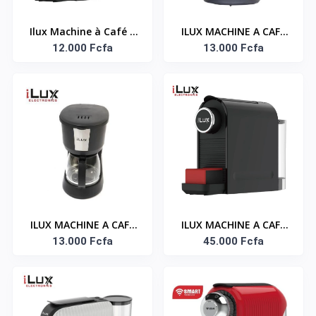
Ilux Machine à Café à
ILUX MACHINE A CAFE
Capsule - LXCM-6633
12.000 Fcfa
13.000 Fcfa
LXCM-6636
ILUX MACHINE A CAFE
ILUX MACHINE A CAFE
13.000 Fcfa
LXCM-6686
CAPSULE LXCM-6633
45.000 Fcfa