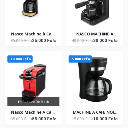
Nasco Machine à Café
NASCO MACHINE A
35.000 Fcfa
40.000 Fcfa
- 1.5 Litre -
25.000 Fcfa
CAFE NOIR 0.24 L -
30.000 Fcfa
CAFE_CM9410T-GS -
CM5430-N
900W - Noir
-10.000 Fcfa
-5.000 Fcfa
En Rupture De Stock
Nasco Machine A Cafe
MACHINE A CAFE NOIR
65.000 Fcfa
15.000 Fcfa
Nespresso -Cm7001-Gs
55.000 Fcfa
- 750W - CM9105I-CB
10.000 Fcfa
- 960-1145W/ Noir-