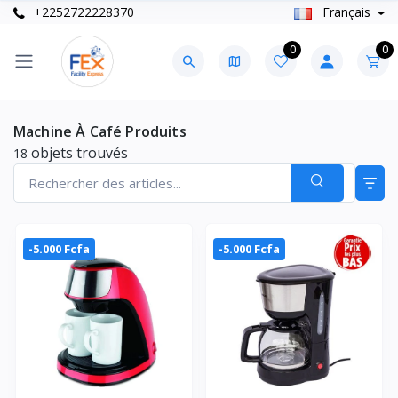
+2252722228370
Français
0
0
Machine À Café Produits
objets trouvés
18
-5.000 Fcfa
-5.000 Fcfa