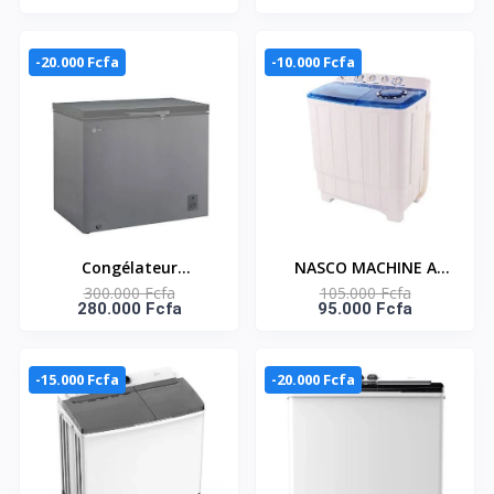
- R-410 - 220-240V -
12ACW EVEREST
Everest
-20.000 Fcfa
-10.000 Fcfa
Congélateur
NASCO MACHINE A
300.000 Fcfa
105.000 Fcfa
Horizontal CFATL-520 -
LAVER 10KG TWIN TUB
280.000 Fcfa
95.000 Fcfa
380 Litres - Silver
- SECHAGE- NASTT-
B100FL
-15.000 Fcfa
-20.000 Fcfa