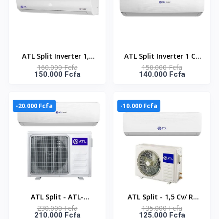
ATL Split Inverter 1,5
ATL Split Inverter 1 CV
160.000 Fcfa
150.000 Fcfa
Cv/ ATL-12ACW-
- R410 - ATL-09ACW-
150.000 Fcfa
140.000 Fcfa
CLOUD- R-32/ 220-
CLOUD - Blanc
240V/ Inv
-20.000 Fcfa
-10.000 Fcfa
ATL Split - ATL-
ATL Split - 1,5 Cv/ R-
230.000 Fcfa
135.000 Fcfa
18ACW_EVEREST - 2 Cv
410/ 220-240V/ ATL-
210.000 Fcfa
125.000 Fcfa