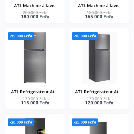
ATL Machine à laver
ATL Machine à laver
200.000 Fcfa
180.000 Fcfa
automatique - 8Kg -
automatique - 7Kg -
180.000 Fcfa
165.000 Fcfa
Inverter - A+++ - 1400
Inverter - 1400 Tpm
Tpm
-15.000 Fcfa
-10.000 Fcfa
ATL Refrigerateur Atl -
ATL Refrigerateur Atl -
130.000 Fcfa
130.000 Fcfa
138L - 02 Portes - Inox
168L - 02 Portes - Inox
115.000 Fcfa
120.000 Fcfa
& Silver ATL-2D160
& Silver
-20.000 Fcfa
-25.000 Fcfa