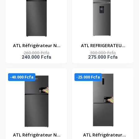
ATL Réfrigérateur No
ATL REFRIGERATEUR
260.000 Fcfa
300.000 Fcfa
Frost/ 286L/ ATL-
ATL - 324L - 02 PORTES
240.000 Fcfa
275.000 Fcfa
2C320N-02 Portes/
- INOX - GRIS +
Gris/R600A/Cb
DISTRIBUTEUR D'EAU
Certificate/
ATL-2D340D
-40.000 Fcfa
-25.000 Fcfa
ATL Réfrigérateur No
ATL Réfrigérateur