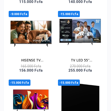
115.000 Fcfa
140.000 Fcfa
43A4QS
-9.000 Fcfa
-15.000 Fcfa
HISENSE TV
TV LED 55''
CONNECTEE VIDAA
CONNECTEE VIDAA 4K
165.000 Fcfa
270.000 Fcfa
156.000 Fcfa
255.000 Fcfa
LED 50'' APPLE HOME -
UHD - APPLE HOME -
NETFLIX-YOUTUB -
55A6Q
-15.000 Fcfa
-15.000 Fcfa
50A4Q