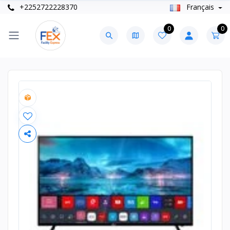
+2252722228370
Français
0
0