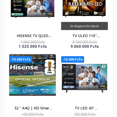
En Rupture De Stock
HISENSE TV QLED
TV ULED 110''
CONNECTEE 100''
CONNECTEE 4K UHD
1.560.000 Fcfa
9.100.000 Fcfa
1.525.000 Fcfa
9.060.000 Fcfa
VIDAA -100Q7Q
MINI-LED-ULED X -
110UX
-15.000 Fcfa
-15.000 Fcfa
32 '' A4Q | HD Smart
TV LED 43''
TV HD 60 Hz 32A4Q
CONNECTEE VIDAA -
130.000 Fcfa
155.000 Fcfa