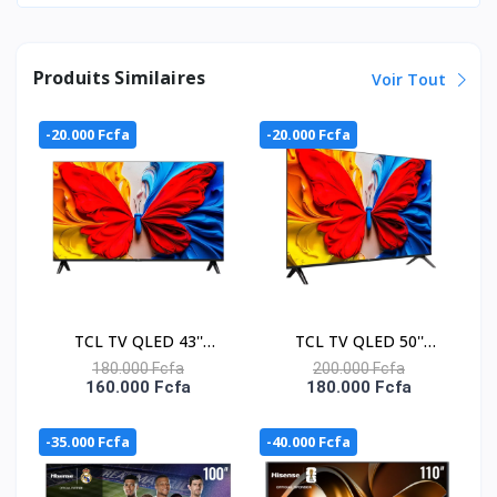
Produits Similaires
Voir Tout
-20.000 Fcfa
-20.000 Fcfa
TCL TV QLED 43''
TCL TV QLED 50''
CONNECTEE GOOGLE -
CONNECTEE GOOGLE -
180.000 Fcfa
200.000 Fcfa
160.000 Fcfa
180.000 Fcfa
43S5K
50S5K
-35.000 Fcfa
-40.000 Fcfa