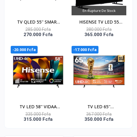
En Rupture De Stock
TV QLED 55'' SMART
HISENSE TV LED 55
VIDAA - 4K UHD -
CONNECTEE MINI-LED
285.000 Fcfa
380.000 Fcfa
270.000 Fcfa
365.000 Fcfa
55Q6N
ULED - 55U6Q PRO
-20.000 Fcfa
-17.000 Fcfa
TV LED 58'' VIDAA
TV LED 65''
SMART - 4K UHD -
CONNECTEE VIDAA 4K
335.000 Fcfa
367.000 Fcfa
315.000 Fcfa
350.000 Fcfa
58A6N
UHD - APPLE HOME -
65A6Q