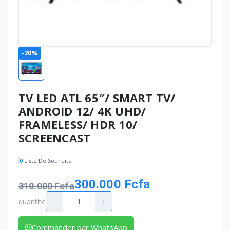
-20%
TV LED ATL 65″/ SMART TV/
ANDROID 12/ 4K UHD/
FRAMELESS/ HDR 10/
SCREENCAST
0
Liste De Souhaits
300.000 Fcfa
310.000 Fcfa
-
+
quantité
Commander par WhatsApp