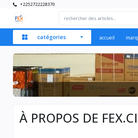
+2252722228370
catégories
accueil
marq
À PROPOS DE FEX.CI