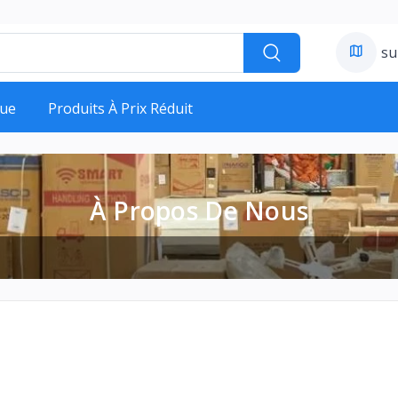
su
ue
Produits À Prix Réduit
À Propos De Nous