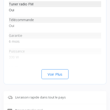
Tuner radio FM
Oui
Télécommande
Oui
Garantie
6 mois
Puissance
330 W
Couleur
Noir
Voir Plus
Poids
18 kg
Livraison rapide dans tout le pays
Nombre d'enceintes
5 enceintes + 1 Caisson de basse