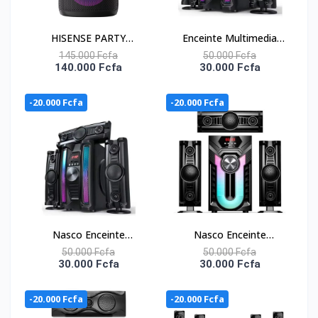
HISENSE PARTY
Enceinte Multimedia
SPEAKER SYSTEM 300W
3.1Ch – NAS-HT3.1-
145.000 Fcfa
50.000 Fcfa
140.000 Fcfa
30.000 Fcfa
KARAOKE- PARTY
N852 – Caisson De
ROCKER ONE - HP110
Basse+3 Hp – Bt-Usb-
-20.000 Fcfa
-20.000 Fcfa
Mp3-Fm-Sd-Telecom.
Nasco Enceinte
Nasco Enceinte
Multimedia 3.1Ch - NAS-
Multimedia 3.1Ch - NAS-
50.000 Fcfa
50.000 Fcfa
30.000 Fcfa
30.000 Fcfa
HT3.1-N855 - Caisson
HT3.1-N860 - Caisson
De Basse+3 Hp - Bt-
De Basse+3 Hp - Bt-
-20.000 Fcfa
-20.000 Fcfa
Usb-Mp3-Fm-Sd-
Usb-Mp3-Fm-Sd-