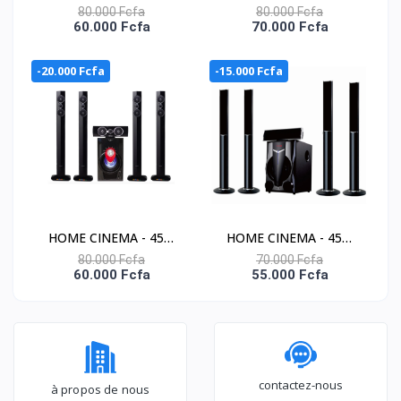
CAISSON DE BASSE -
45W CAISSON DE
80.000 Fcfa
80.000 Fcfa
60.000 Fcfa
70.000 Fcfa
NAS-HT5.1-N5240
BASSE+10Wx5 - NAS-
HT5.1-N5245
-20.000 Fcfa
-15.000 Fcfa
HOME CINEMA - 45W
HOME CINEMA - 45W
CAISSON DE BASSE -
CAISSON DE BASSE- -
80.000 Fcfa
70.000 Fcfa
60.000 Fcfa
55.000 Fcfa
NAS-HT5.1-N5510
NAS-HT5.1-N6710
contactez-nous
à propos de nous