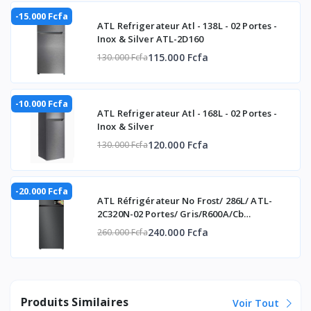
-15.000 Fcfa
ATL Refrigerateur Atl - 138L - 02 Portes -
Inox & Silver ATL-2D160
115.000 Fcfa
130.000 Fcfa
-10.000 Fcfa
ATL Refrigerateur Atl - 168L - 02 Portes -
Inox & Silver
120.000 Fcfa
130.000 Fcfa
-20.000 Fcfa
ATL Réfrigérateur No Frost/ 286L/ ATL-
2C320N-02 Portes/ Gris/R600A/Cb
Certificate/
240.000 Fcfa
260.000 Fcfa
Produits Similaires
Voir Tout