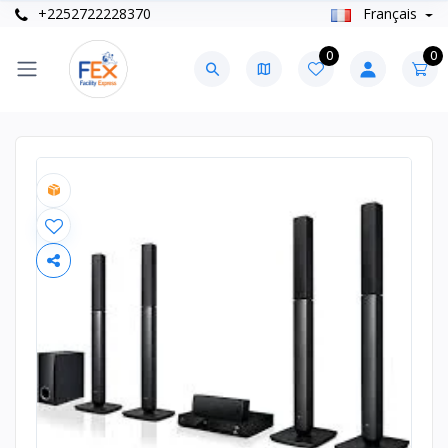
+2252722228370
Français
0
0