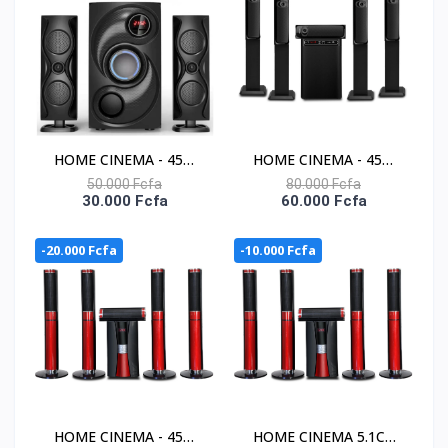
Telecom
Telecom.
HOME CINEMA - 45W
HOME CINEMA - 45W
CAISSON DE BASSE -
CAISSON DE BASSE -
50.000 Fcfa
80.000 Fcfa
30.000 Fcfa
60.000 Fcfa
NAS-HT3.1-N940
NAS-HT5.1-N2410
-20.000 Fcfa
-10.000 Fcfa
HOME CINEMA - 45W
HOME CINEMA 5.1CH