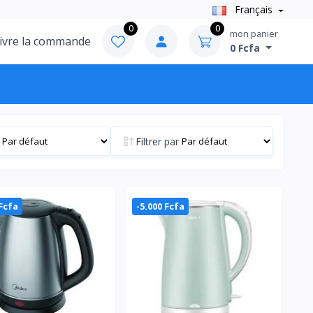
Français
0
0
mon panier
ivre la commande
0 Fcfa
Filtrer par
 Fcfa
-5.000 Fcfa