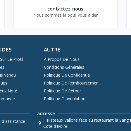
contactez-nous
Nous sommes là pour vous aider
PIDES
AUTRE
Sur Le Profil
À Propos De Nous
res
Conditions Générales
us Vendu
Politique De Confidential...
uits
Politique De Remboursemen...
ieux Noté
Politique De Retour
ommande
Politique D'annulation
adresse
II Plateaux Vallons face au restaurant la Sangri
t d assistance
Côte d'Ivoire