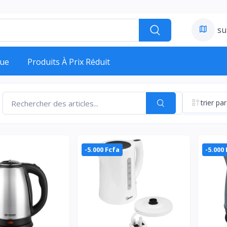
su
ue
Produits À Prix Réduit
trier par
-5.000 Fcfa
-5.000