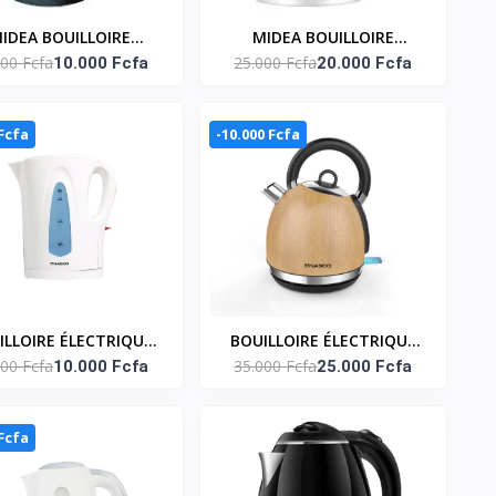
IDEA BOUILLOIRE
MIDEA BOUILLOIRE
000 Fcfa
25.000 Fcfa
TRIQUE 1.7 LITRES -
10.000 Fcfa
ELECTRIQUE 1.7 LITRES -
20.000 Fcfa
200W - MK-17S36A
MK-HJ1705G
 Fcfa
-10.000 Fcfa
ILLOIRE ÉLECTRIQUE
BOUILLOIRE ÉLECTRIQUE
000 Fcfa
35.000 Fcfa
 LITRES – B_KE-1708
10.000 Fcfa
1,7 LITRES – B_KE5501E-GS
25.000 Fcfa
 Fcfa