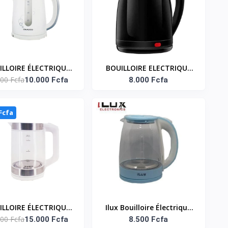
ILLOIRE ÉLECTRIQUE
BOUILLOIRE ELECTRIQUE
000 Fcfa
 LITRES – B_KEC-1797
10.000 Fcfa
1.8 LITRES ILUX
8.000 Fcfa
 Fcfa
ILLOIRE ÉLECTRIQUE
Ilux Bouilloire Électrique
000 Fcfa
LITRES – B_KEG-1706
15.000 Fcfa
Transparent - LXK-GK018
8.500 Fcfa