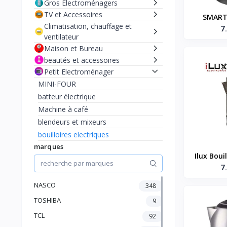
Gros Electroménagers
TV et Accessoires
SMART
Climatisation, chauffage et
Bouilloi
7
ventilateur
1.8L
Maison et Bureau
beautés et accessoires
Petit Electroménager
MINI-FOUR
batteur électrique
Machine à café
blendeurs et mixeurs
bouilloires electriques
marques
fer a repasser
Ilux Bouil
micro-onde
LXK-ZS18
7
cuiseur de riz
ustensile de cuisine
NASCO
348
extracteur de jus
TOSHIBA
9
friteuse
TCL
92
stabilisateur