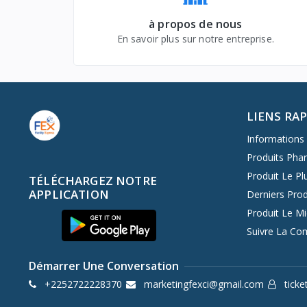
à propos de nous
En savoir plus sur notre entreprise.
LIENS RA
Informations 
Produits Pha
Produit Le Pl
TÉLÉCHARGEZ NOTRE
APPLICATION
Derniers Prod
Produit Le M
Suivre La C
Démarrer Une Conversation
+2252722228370
marketingfexci@gmail.com
ticke