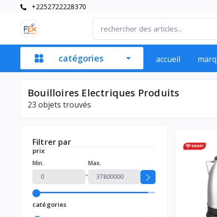
+2252722228370
catégories
accueil
marq
Bouilloires Electriques Produits
23
objets trouvés
Filtrer par
prix
Min.
Max.
-
catégories