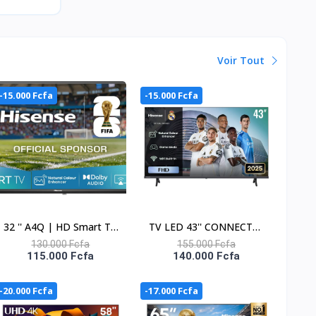
Voir Tout
-15.000 Fcfa
-15.000 Fcfa
32 '' A4Q | HD Smart TV
TV LED 43'' CONNECTEE
HD 60 Hz 32A4Q
VIDAA - 43A4QS
130.000 Fcfa
155.000 Fcfa
115.000 Fcfa
140.000 Fcfa
-20.000 Fcfa
-17.000 Fcfa