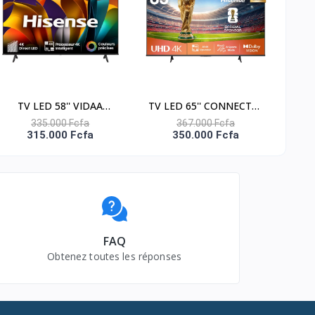
TV LED 58'' VIDAA
TV LED 65'' CONNECTEE
SMART - 4K UHD -
VIDAA 4K UHD - APPLE
335.000 Fcfa
367.000 Fcfa
315.000 Fcfa
350.000 Fcfa
58A6N
HOME - 65A6Q
FAQ
Obtenez toutes les réponses