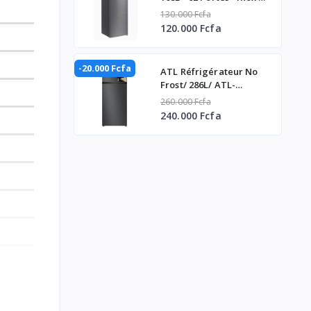
Silver
130.000 Fcfa
120.000 Fcfa
-20.000 Fcfa
ATL Réfrigérateur No
Frost/ 286L/ ATL-
2C320N-02 Portes/
260.000 Fcfa
Gris/R600A/Cb
240.000 Fcfa
Certificate/