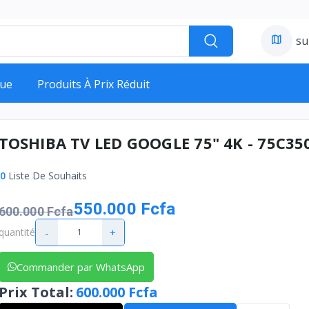
su
ue
Produits À Prix Réduit
TOSHIBA TV LED GOOGLE 75" 4K - 75C3
0
Liste De Souhaits
550.000 Fcfa
600.000 Fcfa
-
+
quantité
Commander par WhatsApp
Prix Total
:
600.000 Fcfa