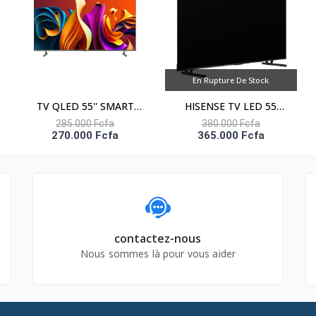
NETFLIX-YOUTUBE-PRIME VIDEO
En Rupture De Stock
3
TV QLED 55'' SMART
HISENSE TV LED 55
2
VIDAA - 4K UHD - 55Q6N
CONNECTEE MINI-LED
285.000 Fcfa
380.000 Fcfa
270.000 Fcfa
365.000 Fcfa
non
ULED - 55U6Q PRO
oui
(WiFi5 2.4GHz/5GHz)
Oui
contactez-nous
Nous sommes là pour vous aider
Oui
DTS VIRTUAL XTM