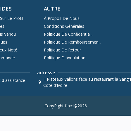
PIDES
AUTRE
8Wx2
Sur Le Profil
À Propos De Nous
res
Conditions Générales
us Vendu
Politique De Confidential...
uits
Politique De Remboursemen...
HDR10+ decoding
ieux Noté
Politique De Retour
Mode Game
ommande
Politique D'annulation
adresse
Non
II Plateaux Vallons face au restaurant la Sangri
t d assistance
Côte d'Ivoire
oui
oui
CopyRight fexci@2026
oui
oui