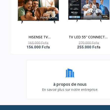
Applications disponibles
Connectivity
HDMI
HISENSE TV
TV LED 55'' CONNECTEE
USB
CONNECTEE VIDAA LED
VIDAA 4K UHD - APPLE
165.000 Fcfa
270.000 Fcfa
156.000 Fcfa
255.000 Fcfa
Ethernet (LAN)
50'' APPLE HOME -
HOME - 55A6Q
NETFLIX-YOUTUB -
Sortie audio numérique (optique)
50A4Q
WiFi
Bluetooth
à propos de nous
Audio
En savoir plus sur notre entreprise.
Audio Bluetooth
Sortie sonore