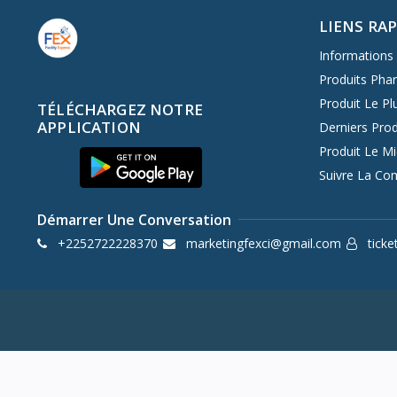
LIENS RA
Haut-parleur
Informations 
Fonctionnalités supplémentaires
Produits Pha
E-SHARE
Produit Le Pl
TÉLÉCHARGEZ NOTRE
APPLICATION
Derniers Prod
HDR
Produit Le M
GAME MODE
Suivre La C
Eco-fonctionnalités
Démarrer Une Conversation
Capteur Eco
+2252722228370
marketingfexci@gmail.com
ticke
Minuterie marche/arrêt
Éteindre si aucun signal
Minuterie de mise en veille
Verrouillage du programme