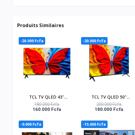
Classe énergétique
Economique
Produits Similaires
Tension (V )
Fréquence Hz
-20.000 Fcfa
-20.000 Fcfa
CPU/GPU/RAM/ROM
Decodeur
Temps de réponse
rafraîchissement des images
TCL TV QLED 43''
TCL TV QLED 50''
Service connecté
CONNECTEE GOOGLE -
CONNECTEE GOOGLE -
180.000 Fcfa
200.000 Fcfa
160.000 Fcfa
180.000 Fcfa
Système d’exploitation
43S5K
50S5K
Navigateur web
-9.000 Fcfa
-15.000 Fcfa
Galerie