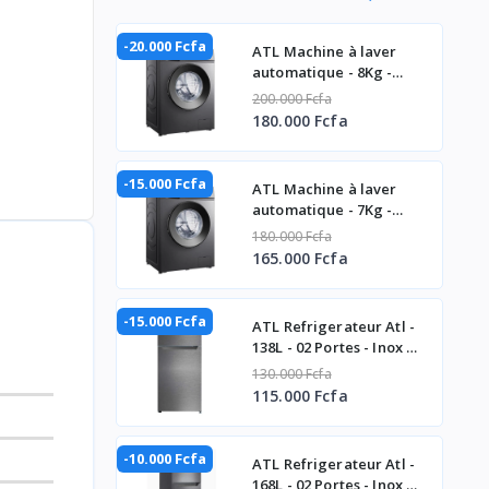
-20.000 Fcfa
ATL Machine à laver
automatique - 8Kg -
Inverter - A+++ - 1400
200.000 Fcfa
Tpm
180.000 Fcfa
-15.000 Fcfa
ATL Machine à laver
automatique - 7Kg -
Inverter - 1400 Tpm
180.000 Fcfa
165.000 Fcfa
-15.000 Fcfa
ATL Refrigerateur Atl -
138L - 02 Portes - Inox &
Silver ATL-2D160
130.000 Fcfa
115.000 Fcfa
-10.000 Fcfa
ATL Refrigerateur Atl -
168L - 02 Portes - Inox &