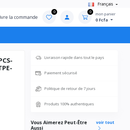
Français
0
0
mon panier
ivre la commande
0 Fcfa
Livraison rapide dans tout le pays
PCS-
TPE-
Paiement sécurisé
Politique de retour de 7 jours
Produits 100% authentiques
Vous Aimerez Peut-Être
voir tout
Aussi