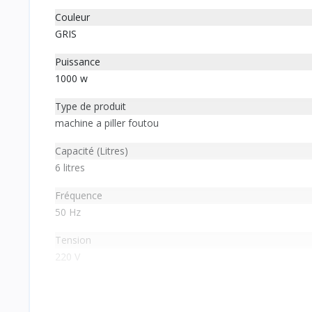
Couleur
GRIS
Puissance
1000 w
Type de produit
machine a piller foutou
Capacité (Litres)
6 litres
Fréquence
50 Hz
Tension
220 V