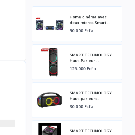
Home cinéma avec
deux micros Smart
Technology – 2000W –
90.000 Fcfa
USB – Carte SD – AUX –
HDMI (ARC) – DVD –
Télécommande – STHP-
2100E
SMART TECHNOLOGY
Haut-Parleur
Rechargeable -STHP-
125.000 Fcfa
3080E -1000W- 2x10'' –
Bluetooth – USB – AUX –
2xMicros –
Télécommande – Noir
SMART TECHNOLOGY
Haut-parleurs
Rechargeable-Résistant
30.000 Fcfa
à l’Eau (STHP-5050E)
-100W- 13 Modes
D’Éclairage- Bluetooth-
Noir
SMART TECHNOLOGY