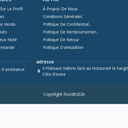
Sur Le Profil
À Propos De Nous
res
Conditions Générales
us Vendu
Politique De Confidential...
uits
Politique De Remboursemen...
ieux Noté
Politique De Retour
ommande
Politique D'annulation
adresse
II Plateaux Vallons face au restaurant la Sangri
t d assistance
Côte d'Ivoire
CopyRight fexci@2026