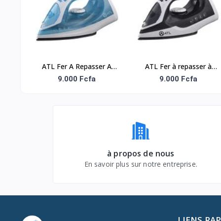
(6PCS/CRT)
ROUGE (6PCS/CRT)
ATL Fer A Repasser A
ATL Fer à repasser à
Vapeur 1200W - ATL-
Vapeur 1200W -
9.000 Fcfa
9.000 Fcfa
SW103 - Bleu Blanc
Gris/Blanc
à propos de nous
En savoir plus sur notre entreprise.
LIENS RA