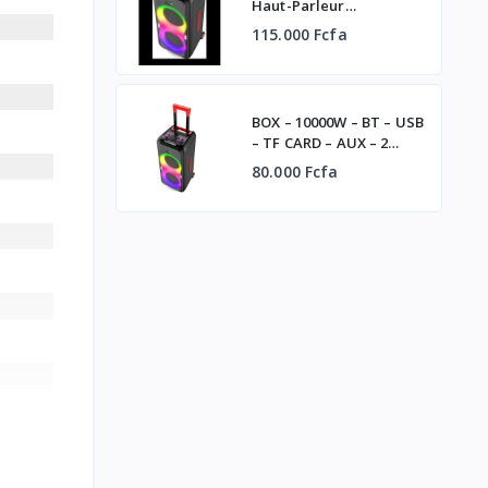
Haut-Parleur
Rechargeable -STHP-
115.000 Fcfa
0100E -1000W- 2x10'' –
Bluetooth – USB – AUX –
2xMicros –
Télécommande – Noir
BOX – 10000W – BT – USB
– TF CARD – AUX – 2
micros + 1
80.000 Fcfa
télécommande –
P.M.P.O POWER – STHP-
2008E