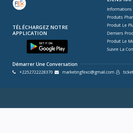
Informations 
Produits Pha
Produit Le Pl
TÉLÉCHARGEZ NOTRE
APPLICATION
Derniers Prod
Produit Le M
Suivre La C
Démarrer Une Conversation
+2252722228370
marketingfexci@gmail.com
ticke