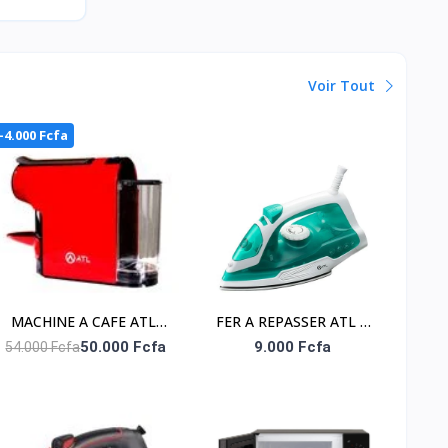
Voir Tout
-4.000 Fcfa
MACHINE A CAFE ATL/
FER A REPASSER ATL A
CAPSULE/ RED COLOR/
VAPEUR 1200W/ VERT
50.000 Fcfa
9.000 Fcfa
54.000 Fcfa
AC 220-240V/ 50-60Hz/
BLANC/ FONCTION SELF
1200W
CLEANING/ CORDON
FLEXIBLE 360°/
PROTECTION CONTRE