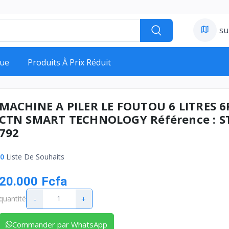
su
ue
Produits À Prix Réduit
MACHINE A PILER LE FOUTOU 6 LITRES 6
CTN SMART TECHNOLOGY Référence : S
792
0
Liste De Souhaits
20.000 Fcfa
-
+
quantité
Commander par WhatsApp