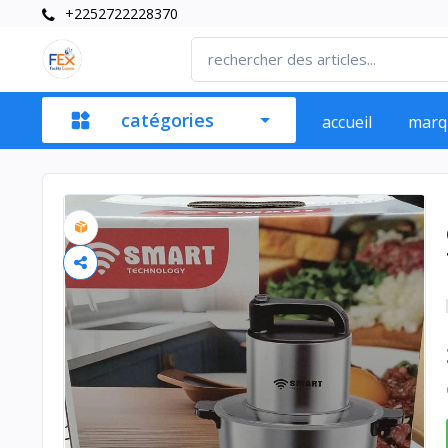
+2252722228370
catégories
accueil
marq