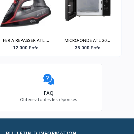
SURCHAUFFE
(12PC/CRT)
FER A REPASSER ATL A
MICRO-ONDE ATL 20L/
VAPEUR 2200W/ NOIR
NOIR/ 700W/ 05
12.000 Fcfa
35.000 Fcfa
ROUGE
FONCTIONS/
CHAUFFAGE &
DEGIVRAGE/ POIGNÉE
ENCASTRÉE
FAQ
Obtenez toutes les réponses
BULLETIN D INFORMATION