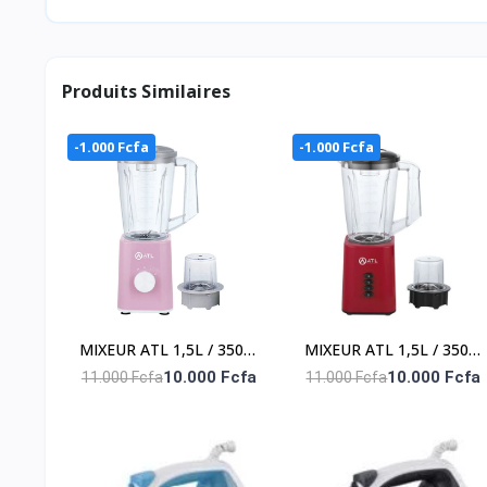
Produits Similaires
-1.000 Fcfa
-1.000 Fcfa
MIXEUR ATL 1,5L / 350W
MIXEUR ATL 1,5L / 350W
/ RECIPIENT EN
/ RECIPIENT EN
10.000 Fcfa
10.000 Fcfa
11.000 Fcfa
11.000 Fcfa
PLASTIQUE RESISTANT /
PLASTIQUE RESISTANT /
AVEC BROYEUR / 2
AVEC BROYEUR / 2
VITESSES + PULSE/
VITESSES + PULSE/
LAMES EN INOX / ROSE
LAMES EN INOX /