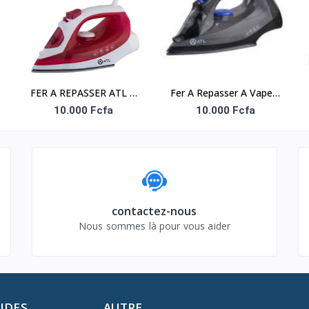
ORANGE (6PCS/CRT)
FER A REPASSER ATL A
Fer A Repasser A Vapeur
VAPEUR 1200W/ ROUGE
1200W - ATL-SW639 -
10.000 Fcfa
10.000 Fcfa
BLANC
Noir Gris
contactez-nous
Nous sommes là pour vous aider
PIDES
AUTRE