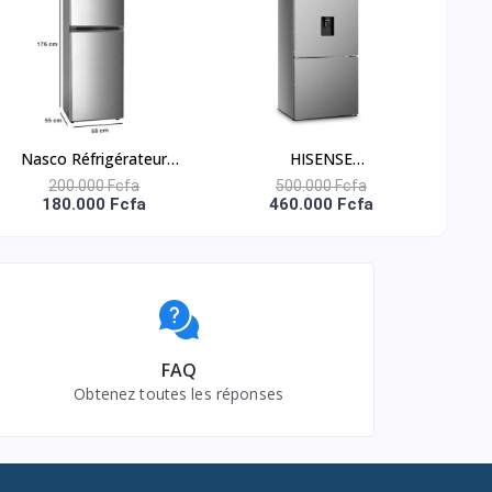
Nasco Réfrigérateur
HISENSE
Combiné Avec Clé -
RÉFRIGÉRATEUR
200.000 Fcfa
500.000 Fcfa
180.000 Fcfa
460.000 Fcfa
KNASD2-400 - 211 Litres
COMBINE 518 LITRES –
- 5 Tiroirs - Gris -
DISTRIBUTEUR D’EAU–
RD-60WC4SB
FAQ
Obtenez toutes les réponses