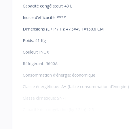
Capacité congélateur: 43 L
Indice d’efficacité: ****
Dimensions (L / P / H): 47.5×49.1×150.6 CM
Poids: 41 Kg
Couleur: INOX
Réfrigérant: R600A
Consommation d'énergie: économique
Classe énergétique: A+ (faible consommation d’énergie )
Classe climatique: SN-T
Capacité de congélation (kg / 24h): 2.5
Dégivrage (dégivrage / sans givre): dégivrage Automatiq