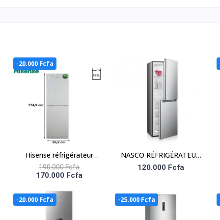
-20.000 Fcfa
re, Mode eco
Hisense réfrigérateur
NASCO RÉFRIGÉRATEUR
Combiné - Rd-34dc4sa -
COMBINÉ 140 LITRES –
190.000 Fcfa
120.000 Fcfa
170.000 Fcfa
A+ - 240 Litres - 3 Tiroirs
HNASD2-20
Et 1 Casier - Gris
-20.000 Fcfa
-25.000 Fcfa