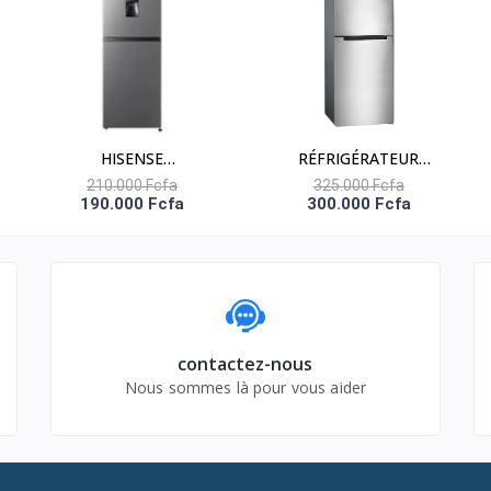
HISENSE
RÉFRIGÉRATEUR
RÉFRIGÉRATEUR
COMBINÉ 317 LITRES
210.000 Fcfa
325.000 Fcfa
190.000 Fcfa
300.000 Fcfa
COMBINÉ 262 LITRES –
NET – HNASFN2-40
RD-35DC4SB
contactez-nous
Nous sommes là pour vous aider