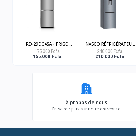
RD-29DC4SA - FRIGO
NASCO RÉFRIGÉRATEUR
COMBINE HISENSE/ A+/
COMBINÉ 309 LITRES-
175.000 Fcfa
240.000 Fcfa
165.000 Fcfa
210.000 Fcfa
SILVER/ 225LT
DISTRIBUTEUR D’EAU –
NET(159+66)/ 3 TIROIRS
HNASD2-40WD
à propos de nous
En savoir plus sur notre entreprise.