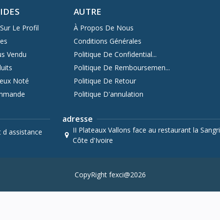
PIDES
AUTRE
Sur Le Profil
À Propos De Nous
res
Conditions Générales
us Vendu
Politique De Confidential...
uits
Politique De Remboursemen...
ieux Noté
Politique De Retour
ommande
Politique D'annulation
adresse
II Plateaux Vallons face au restaurant la Sangri
t d assistance
Côte d'Ivoire
CopyRight fexci@2026