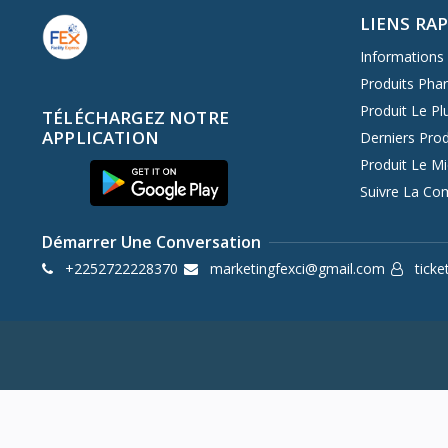
LIENS RA
Informations 
Produits Pha
Produit Le Pl
TÉLÉCHARGEZ NOTRE
APPLICATION
Derniers Prod
Produit Le M
Suivre La C
Démarrer Une Conversation
+2252722228370
marketingfexci@gmail.com
ticke