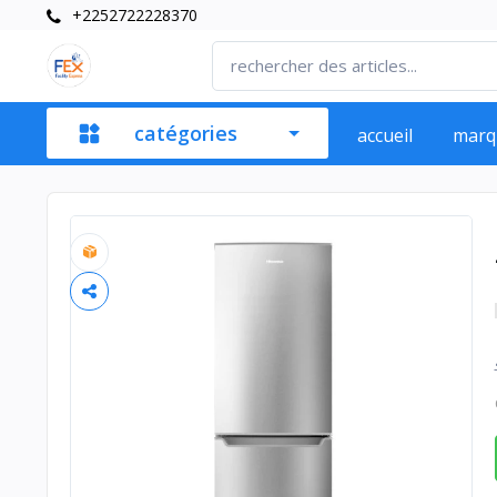
+2252722228370
catégories
accueil
marq