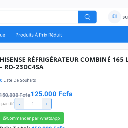
su
ue
Produits À Prix Réduit
HISENSE RÉFRIGÉRATEUR COMBINÉ 165 L
– RD-23DC4SA
0
Liste De Souhaits
125.000 Fcfa
150.000 Fcfa
-
+
quantité
Commander par WhatsApp