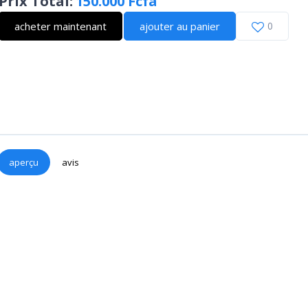
Prix Total
:
150.000 Fcfa
acheter maintenant
ajouter au panier
0
aperçu
avis