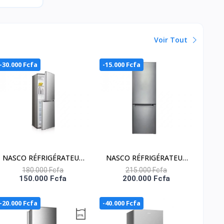
Voir Tout
-30.000 Fcfa
-15.000 Fcfa
NASCO RÉFRIGÉRATEUR
NASCO RÉFRIGÉRATEUR
COMBINÉ 229 LITRES –
COMBINÉ 246 LITRES –
180.000 Fcfa
215.000 Fcfa
150.000 Fcfa
200.000 Fcfa
HNASD2-29
HNASD2-33
-20.000 Fcfa
-40.000 Fcfa