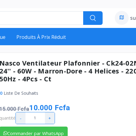
su
ue
Produits À Prix Réduit
Nasco Ventilateur Plafonnier - Ck24-02
24'' - 60W - Marron-Dore - 4 Helices - 22
50Hz - 4Pcs - Ct
0
Liste De Souhaits
10.000 Fcfa
15.000 Fcfa
-
+
quantité
Commander par WhatsApp