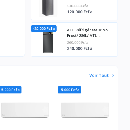
Silver
130.000 Fcfa
120.000 Fcfa
-20.000 Fcfa
ATL Réfrigérateur No
Frost/ 286L/ ATL-
2C320N-02 Portes/
260.000 Fcfa
Gris/R600A/Cb
240.000 Fcfa
Certificate/
Voir Tout
-5.000 Fcfa
-5.000 Fcfa