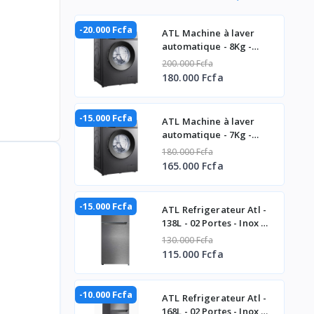
-20.000 Fcfa
ATL Machine à laver
automatique - 8Kg -
Inverter - A+++ - 1400
200.000 Fcfa
Tpm
180.000 Fcfa
-15.000 Fcfa
ATL Machine à laver
automatique - 7Kg -
Inverter - 1400 Tpm
180.000 Fcfa
165.000 Fcfa
-15.000 Fcfa
ATL Refrigerateur Atl -
138L - 02 Portes - Inox &
Silver ATL-2D160
130.000 Fcfa
115.000 Fcfa
-10.000 Fcfa
ATL Refrigerateur Atl -
168L - 02 Portes - Inox &