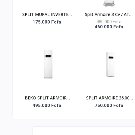
SPLIT MURAL INVERTER
Split Armoire 3 Cv / ATL-
1.5 CV ILUX
24ACF_INV- R-32 /
175.000 Fcfa
480.000 Fcfa
460.000 Fcfa
Inverter / 220-
240V/Mono/ Inv
BEKO SPLIT ARMOIRE
SPLIT ARMOIRE 36.000
24.000 BTU - BALOP
BTU BEKO/ 220-240V /
495.000 Fcfa
750.000 Fcfa
240/241
FACADE BLANCHE/ R32/
UNIT.INT 360-EXT.361