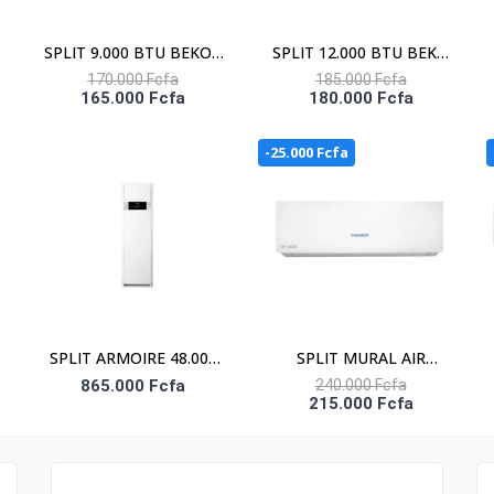
SPLIT 9.000 BTU BEKO /
SPLIT 12.000 BTU BEKO
R-410 / 220-240V /
/ R-410 / 220-240V /
170.000 Fcfa
185.000 Fcfa
165.000 Fcfa
180.000 Fcfa
FACADE BLANCHE
FACADE BLANCHE
-25.000 Fcfa
SPLIT ARMOIRE 48.000
SPLIT MURAL AIR
BTU
DOCTOR 2 CV – NAS-
865.000 Fcfa
240.000 Fcfa
215.000 Fcfa
BEKO/FAC.BLANCH/R32/
DOC-V-18N1
UNIT.INT 480(220-240V)-
EXT.481(380-415V