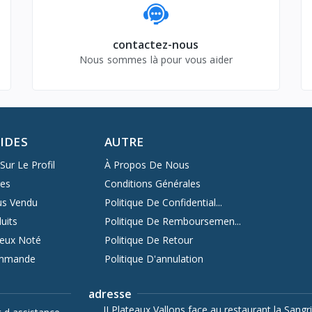
contactez-nous
Nous sommes là pour vous aider
PIDES
AUTRE
Sur Le Profil
À Propos De Nous
res
Conditions Générales
us Vendu
Politique De Confidential...
uits
Politique De Remboursemen...
ieux Noté
Politique De Retour
ommande
Politique D'annulation
adresse
II Plateaux Vallons face au restaurant la Sangri