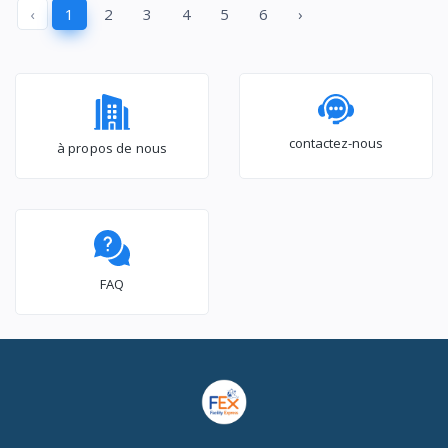
‹
1
2
3
4
5
6
›
WT3K1123UB
WT3K1423UB
contactez-nous
à propos de nous
FAQ