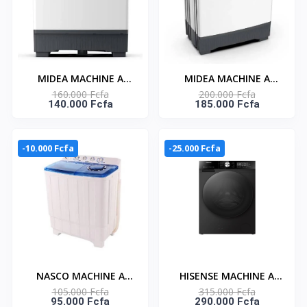
MIDEA MACHINE A
MIDEA MACHINE A
160.000 Fcfa
200.000 Fcfa
LAVER 14KG TOP LOAD
LAVER 18KG TOP LOAD
140.000 Fcfa
185.000 Fcfa
- TWIN TUB -
- TWIN TUB -
MT100W140/WG
MT100W180/WG
-10.000 Fcfa
-25.000 Fcfa
NASCO MACHINE A
HISENSE MACHINE A
105.000 Fcfa
315.000 Fcfa
LAVER 10KG TWIN TUB
LAVER 8KG ET SECHAGE
95.000 Fcfa
290.000 Fcfa