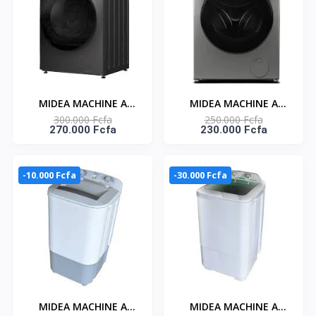
MF200D120WB/T
MIDEA MACHINE A
MIDEA MACHINE A
300.000 Fcfa
250.000 Fcfa
LAVER 12KG
LAVER 8KG FRONT
270.000 Fcfa
230.000 Fcfa
CHARGEMENT
LOAD INVERTER
FRONTAL INVERTER -
LAVEUR STERILISANT-
MF200W120WB/T
HEALTHGUARD -
-10.000 Fcfa
-30.000 Fcfa
MF200W80WB/T
MIDEA MACHINE A
MIDEA MACHINE A