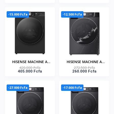
- SECHAGE- NASTT-
5KG FRONT LOAD -
B100FL
CONNECT LIFE -
WD3S8043BB
-15.000 Fcfa
-12.500 Fcfa
HISENSE MACHINE A
HISENSE MACHINE A
420.000 Fcfa
272.500 Fcfa
LAVER FRONT LOAD -
LAVER 10.5KG FRONT
405.000 Fcfa
260.000 Fcfa
CONNECT LIFE - 12KG
LOAD CONNECT LIFE -
SECHAGE 8KG -
WF3S1043BB
WD5S1245BB
-27.000 Fcfa
-17.000 Fcfa