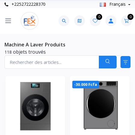
+2252722228370
Français
0
0
Machine A Laver Produits
objets trouvés
118
-30.000 Fcfa