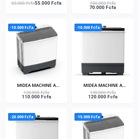
65.000 Fcfa
100.000 Fcfa
LAVER TOP LOAD 6KG
55.000 Fcfa
LAVER 9KG TOP LOAD -
70.000 Fcfa
BLANC SINGLE TUB -
MTT90-WP2302
MTT60-WP2403
-10.000 Fcfa
-10.000 Fcfa
MIDEA MACHINE A
MIDEA MACHINE A
120.000 Fcfa
130.000 Fcfa
LAVER 10 KG TOP LOAD
LAVER 12KG TOP LOAD
110.000 Fcfa
120.000 Fcfa
- TWIN TUB-
- TWIN TUB-
MT100W100/WG
MT100W120/WG
-20.000 Fcfa
-15.000 Fcfa