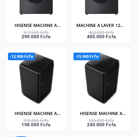
HISENSE MACHINE A
MACHINE A LAVER 12KG
317.000 Fcfa
422.000 Fcfa
LAVER 12KG FRONT
FRONT LOAD PREMIUM
290.000 Fcfa
405.000 Fcfa
LOAD PREMIUM BLACK
BLACK - AI SUPER WASH
- A+++ CONNECT LIFE -
-WF7S1247BB
WF5S1243BB
-12.000 Fcfa
-15.000 Fcfa
HISENSE MACHINE A
HISENSE MACHINE A
210.000 Fcfa
255.000 Fcfa
LAVER 11KG TOP LOAD
LAVER 14KG TOP LOAD
198.000 Fcfa
240.000 Fcfa
BUBBLE CLEAN -
BUBBLE CLEAN -
AUTOMATIQUE -
AUTOMATIQUE -