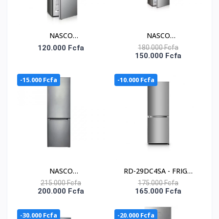
NASCO
NASCO
RÉFRIGÉRATEUR
RÉFRIGÉRATEUR
120.000 Fcfa
180.000 Fcfa
150.000 Fcfa
COMBINÉ 140 LITRES –
COMBINÉ 229 LITRES –
HNASD2-20
HNASD2-29
-15.000 Fcfa
-10.000 Fcfa
NASCO
RD-29DC4SA - FRIGO
RÉFRIGÉRATEUR
COMBINE HISENSE/ A+/
215.000 Fcfa
175.000 Fcfa
200.000 Fcfa
165.000 Fcfa
COMBINÉ 246 LITRES –
SILVER/ 225LT
HNASD2-33
NET(159+66)/ 3
-30.000 Fcfa
-20.000 Fcfa
TIROIRS