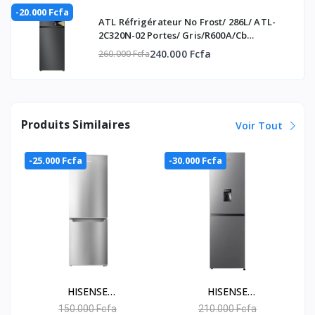
-20.000 Fcfa
ATL Réfrigérateur No Frost/ 286L/ ATL-
2C320N-02 Portes/ Gris/R600A/Cb
Certificate/
240.000 Fcfa
260.000 Fcfa
Produits Similaires
Voir Tout
-25.000 Fcfa
-30.000 Fcfa
HISENSE
HISENSE
RÉFRIGÉRATEUR
RÉFRIGÉRATEUR
150.000 Fcfa
210.000 Fcfa