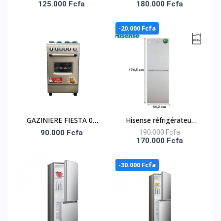
125.000 Fcfa
180.000 Fcfa
COMBINÉ 165 LITRES –
COMBINÉ 259 LITRES -
RD-23DC4SA
DISTRIBUTEUR D’EAU –
-20.000 Fcfa
RD-34DC4SB
GAZINIERE FIESTA 04
Hisense réfrigérateur
FEUX AUTOMATIQUE
Combiné - Rd-34dc4sa -
90.000 Fcfa
190.000 Fcfa
170.000 Fcfa
A+ - 240 Litres - 3
Tiroirs Et 1 Casier - Gris
-30.000 Fcfa