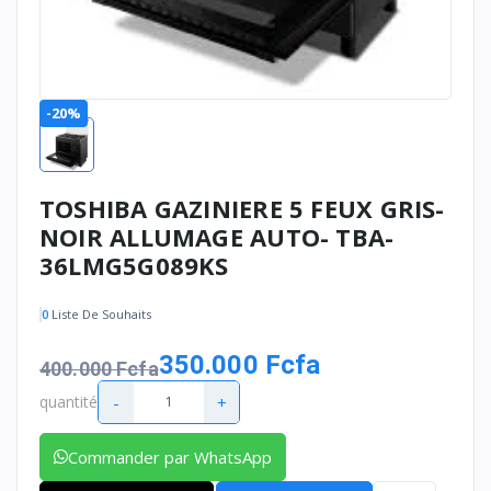
-20%
TOSHIBA GAZINIERE 5 FEUX GRIS-
NOIR ALLUMAGE AUTO- TBA-
36LMG5G089KS
0
Liste De Souhaits
350.000 Fcfa
400.000 Fcfa
-
+
quantité
Commander par WhatsApp