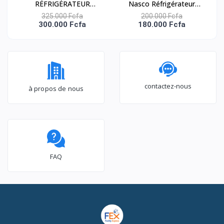
RÉFRIGÉRATEUR
Nasco Réfrigérateur
COMBINÉ 317 LITRES
Combiné Avec Clé -
325.000 Fcfa
200.000 Fcfa
300.000 Fcfa
180.000 Fcfa
NET – HNASFN2-40
KNASD2-400 - 211
Litres - 5 Tiroirs - Gris -
contactez-nous
à propos de nous
FAQ