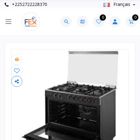
+2252722228370
Français
0
0