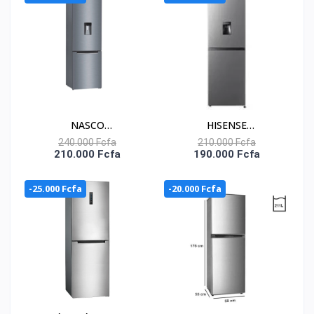
NASCO
HISENSE
RÉFRIGÉRATEUR
RÉFRIGÉRATEUR
240.000 Fcfa
210.000 Fcfa
210.000 Fcfa
190.000 Fcfa
COMBINÉ 309 LITRES-
COMBINÉ 262 LITRES –
DISTRIBUTEUR D’EAU –
RD-35DC4SB
-25.000 Fcfa
-20.000 Fcfa
HNASD2-40WD