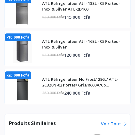
Tuyau de raccordement
oui
ATL Refrigerateur Atl - 138L - 02 Portes -
Inox & Silver ATL-2D160
Contrôle de la direction de l'air
oui
115.000 Fcfa
130.000 Fcfa
(haut/bas)
Contrôle de la direction de l'air
oui
-10.000 Fcfa
(gauche/droite)
ATL Refrigerateur Atl - 168L - 02 Portes -
Inox & Silver
Temp. Afficher
oui
120.000 Fcfa
130.000 Fcfa
Affichage activé/désactivé
-20.000 Fcfa
Minuterie 24 heures
ATL Réfrigérateur No Frost/ 286L/ ATL-
2C320N-02 Portes/ Gris/R600A/Cb
Redémarrage automatique
oui
Certificate/
240.000 Fcfa
260.000 Fcfa
Mode automatique
Bon sommeil
Produits Similaires
Voir Tout
Anti-corrosion