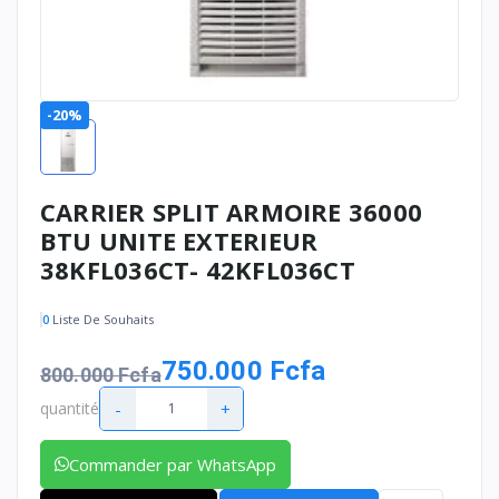
-20%
CARRIER SPLIT ARMOIRE 36000
BTU UNITE EXTERIEUR
38KFL036CT- 42KFL036CT
0
Liste De Souhaits
750.000 Fcfa
800.000 Fcfa
-
+
quantité
Commander par WhatsApp