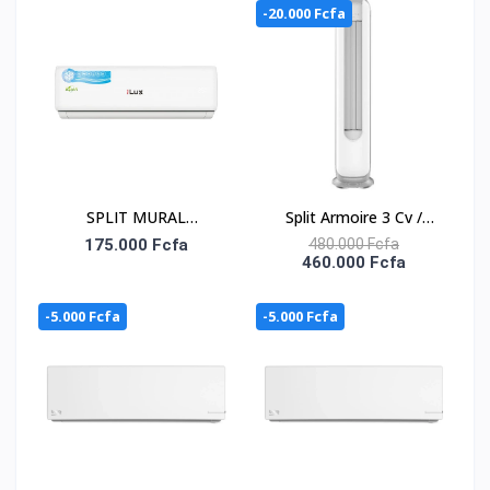
Déshumidification
-20.000 Fcfa
Mode ventilateur
oui
Silencieux
non
Wi-Fi intégré
non
Prise en charge d'application
non
SPLIT MURAL
Split Armoire 3 Cv /
INVERTER 1.5 CV ILUX
ATL-24ACF_INV- R-32 /
175.000 Fcfa
480.000 Fcfa
460.000 Fcfa
Inverter / 220-
240V/Mono/ Inv
-5.000 Fcfa
-5.000 Fcfa