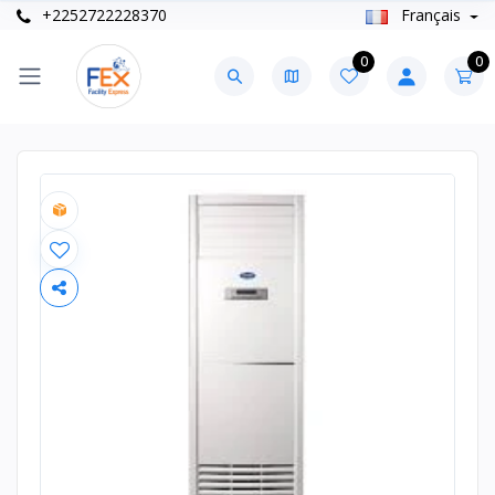
+2252722228370
Français
0
0