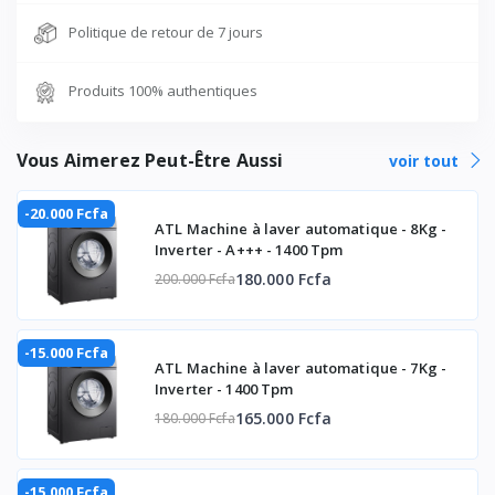
Politique de retour de 7 jours
Tension
220-240V
Fréquence Hz
1Ph, 50Hz
Produits 100% authentiques
Consommation d'énergie
Vous Aimerez Peut-Être Aussi
voir tout
Compresseur
ROTARY
-20.000 Fcfa
Informations techniques
ATL Machine à laver automatique - 8Kg -
Inverter - A+++ - 1400 Tpm
Réfrigérant
R410A/2.95
180.000 Fcfa
200.000 Fcfa
INVERTER
Anti-Bactérie et Purificateur d'air
-15.000 Fcfa
ATL Machine à laver automatique - 7Kg -
Inverter - 1400 Tpm
Mode Turbo, refroidissement
oui
rapide
165.000 Fcfa
180.000 Fcfa
Installation facile
oui
-15.000 Fcfa