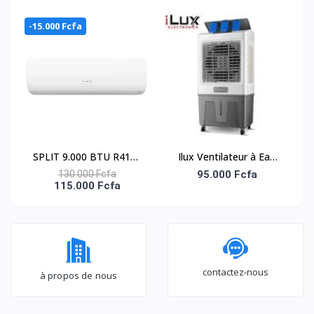
/UNIT.INT 480(220-
-15.000 Fcfa
240V)-EXT.481(380-
415V
SPLIT 9.000 BTU R410A
Ilux Ventilateur à Eau
- NAS-J09-N1
Refroidisseur - LX-1145-
130.000 Fcfa
95.000 Fcfa
115.000 Fcfa
R - 60L
contactez-nous
à propos de nous