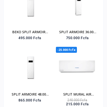
BEKO SPLIT ARMOIRE
SPLIT ARMOIRE 36.000
24.000 BTU - BALOP
BTU BEKO/ 220-240V /
495.000 Fcfa
750.000 Fcfa
240/241
FACADE BLANCHE/
R32/ UNIT.INT 360-
-25.000 Fcfa
EXT.361
SPLIT ARMOIRE 48.000
SPLIT MURAL AIR
BTU
DOCTOR 2 CV – NAS-
865.000 Fcfa
240.000 Fcfa
215.000 Fcfa
BEKO/FAC.BLANCH/R32
DOC-V-18N1