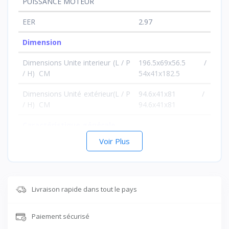
PUISSANCE MOTEUR
EER
2.97
Dimension
Dimensions Unite interieur (L / P
196.5x69x56.5 /
/ H) CM
54x41x182.5
Dimensions Unité extérieur(L / P
94.6x41x81 /
/ H) CM
94.6x41x81
Caractéristique générale
Voir Plus
Indice d’efficacité
Poids(Kg) I/E
50.5/66 - 73/77.5
Couleur
Blanc
Livraison rapide dans tout le pays
Classe énergétique
Paiement sécurisé
Classe climatique