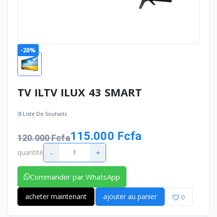
-20%
TV ILTV ILUX 43 SMART
0
Liste De Souhaits
115.000 Fcfa
120.000 Fcfa
-
+
quantité
Commander par WhatsApp
acheter maintenant
ajouter au panier
0