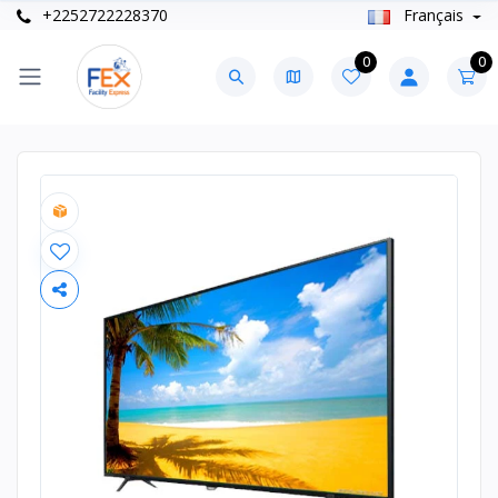
+2252722228370
Français
0
0