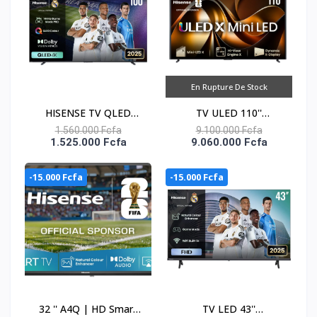
En Rupture De Stock
HISENSE TV QLED
TV ULED 110''
CONNECTEE 100''
CONNECTEE 4K UHD
1.560.000 Fcfa
9.100.000 Fcfa
1.525.000 Fcfa
9.060.000 Fcfa
VIDAA -100Q7Q
MINI-LED-ULED X -
110UX
-15.000 Fcfa
-15.000 Fcfa
32 '' A4Q | HD Smart
TV LED 43''