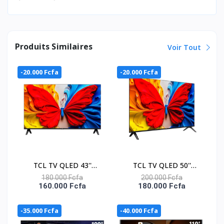
Produits Similaires
Voir Tout
-20.000 Fcfa
-20.000 Fcfa
TCL TV QLED 43''
TCL TV QLED 50''
CONNECTEE GOOGLE -
CONNECTEE GOOGLE -
180.000 Fcfa
200.000 Fcfa
160.000 Fcfa
180.000 Fcfa
43S5K
50S5K
-35.000 Fcfa
-40.000 Fcfa