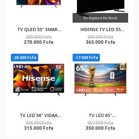
En Rupture De Stock
TV QLED 55'' SMART
HISENSE TV LED 55
VIDAA - 4K UHD -
CONNECTEE MINI-LED
285.000 Fcfa
380.000 Fcfa
270.000 Fcfa
365.000 Fcfa
55Q6N
ULED - 55U6Q PRO
-20.000 Fcfa
-17.000 Fcfa
TV LED 58'' VIDAA
TV LED 65''
SMART - 4K UHD -
CONNECTEE VIDAA 4K
335.000 Fcfa
367.000 Fcfa
315.000 Fcfa
350.000 Fcfa
58A6N
UHD - APPLE HOME -
65A6Q