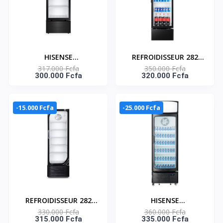
HISENSE
REFROIDISSEUR 282
317.000 Fcfa
350.000 Fcfa
REFROIDISSEUR 222
LITRES – FL-37FC
300.000 Fcfa
320.000 Fcfa
LITRES – FL-30FCE
-15.000 Fcfa
-25.000 Fcfa
REFROIDISSEUR 282
HISENSE
330.000 Fcfa
360.000 Fcfa
LITRES – FL-37FCE
REFROIDISSEUR 382
315.000 Fcfa
335.000 Fcfa