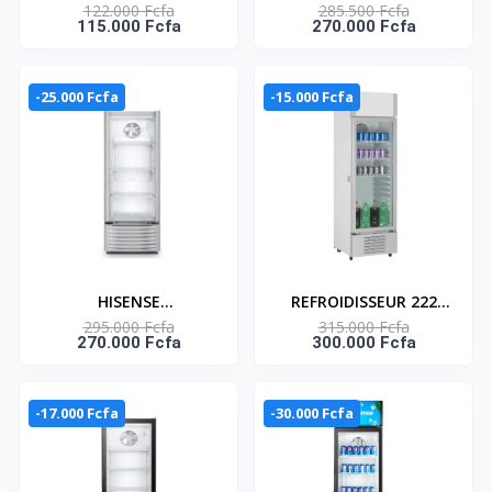
122.000 Fcfa
285.500 Fcfa
AVEC CAISSON DE
510W - DOLBY ATMOS
115.000 Fcfa
270.000 Fcfa
BASSES SANS FIL -
4K HDR- U5120G
5.1CH - HS5100
-25.000 Fcfa
-15.000 Fcfa
HISENSE
REFROIDISSEUR 222
295.000 Fcfa
315.000 Fcfa
REFROIDISSEUR 192
LITRES – FL-30FC
270.000 Fcfa
300.000 Fcfa
LITRES – FL-26FCE
-17.000 Fcfa
-30.000 Fcfa