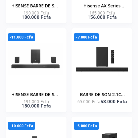
HISENSE BARRE DE SON
Hisense AX Series
190.000 Fcfa
165.000 Fcfa
360W BLUETOOTH -
AX5100Q, 5.1 canaux,
180.000 Fcfa
156.000 Fcfa
AX3120G
580 W, Caisson de
Basses sans Fil de 16,5
cm Inclus, Dolby
-11.000 Fcfa
-7.000 Fcfa
Atmos et DTS:X, Barre
de Son pour TV, Noir
HISENSE BARRE DE SON
BARRE DE SON 2.1CH
191.000 Fcfa
65.000 Fcfa
DOLBY ATMOS 420W -
140 W - HS1800
58.000 Fcfa
180.000 Fcfa
AX5120G
-10.000 Fcfa
-5.000 Fcfa