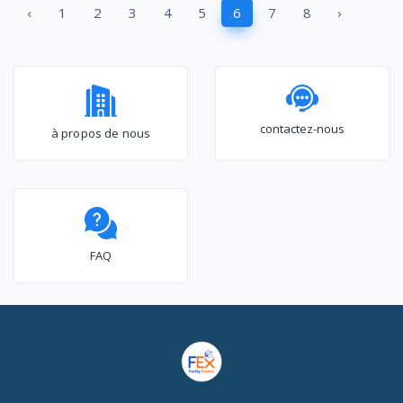
‹
1
2
3
4
5
6
7
8
›
94DD4HA
contactez-nous
à propos de nous
FAQ