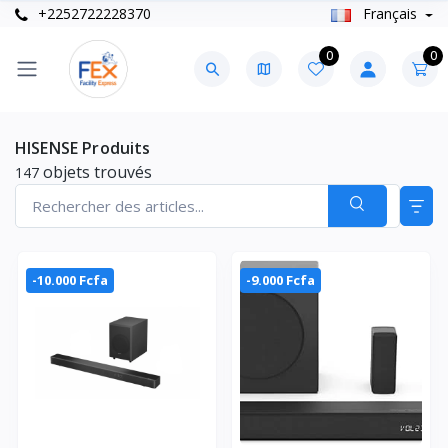
+2252722228370
Français
0
0
HISENSE Produits
objets trouvés
147
-10.000 Fcfa
-9.000 Fcfa