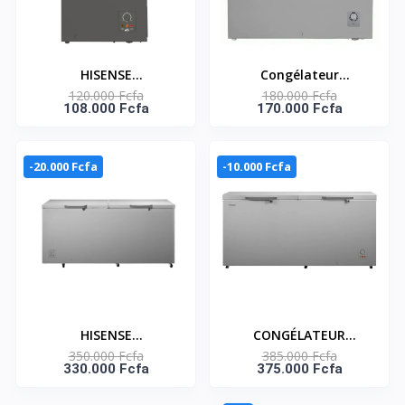
HISENSE
Congélateur
120.000 Fcfa
180.000 Fcfa
CONGELATEUR
horizontal une porte
108.000 Fcfa
170.000 Fcfa
HORIZONTAL 144LT -
Hisense – 297L – 1
FC-18DD4HA
panier à l’intérieure –
1114W x 630D x 847H –
-20.000 Fcfa
-10.000 Fcfa
FC390SHI
HISENSE
CONGÉLATEUR
350.000 Fcfa
385.000 Fcfa
CONGELATEUR
HORIZONTAL BLANC
330.000 Fcfa
375.000 Fcfa
HORIZONTAL 2 PORTES
AVEC SERRURE 725
-520 L- FC-66DD4HA
LITRES NET– FC-