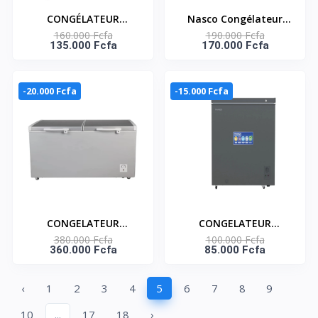
CONGÉLATEUR
Nasco Congélateur
160.000 Fcfa
190.000 Fcfa
HORIZONTAL 195
Horizontal KNAS-400 -
135.000 Fcfa
170.000 Fcfa
LITRES NET– KNAS-350
Gris - 290 Litres -
-20.000 Fcfa
-15.000 Fcfa
CONGELATEUR
CONGELATEUR
380.000 Fcfa
100.000 Fcfa
HORIZONTAL 719L -
HORIZONTAL 96L UNE
360.000 Fcfa
85.000 Fcfa
DEUX PORTES -NAS-
PORTE - NAS-150WA-
1000WA-DS
DS
‹
1
2
3
4
5
6
7
8
9
10
...
17
18
›