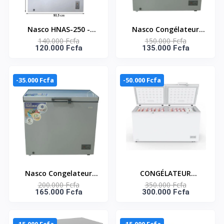
Nasco HNAS-250 -
Nasco Congélateur
140.000 Fcfa
150.000 Fcfa
CONGELATEUR
Horizontal - HNAS-350
120.000 Fcfa
135.000 Fcfa
HORIZONTAL NASCO
/ NAS-T350 - 203L -
200LT GRIS
Gris
-35.000 Fcfa
-50.000 Fcfa
Nasco Congelateur
CONGÉLATEUR
200.000 Fcfa
350.000 Fcfa
Horizontal - HNAS-400
HORIZONTAL 508
165.000 Fcfa
300.000 Fcfa
/ NAS-T400 / MNAS
LITRES – HNAS-725
400S - 290 Litres