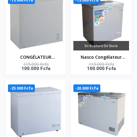
-15.000 Fcfa
-15.000 Fcfa
En Rupture De Stock
CONGÉLATEUR
Nasco Congélateur
115.000 Fcfa
115.000 Fcfa
HORIZONTAL 150
horizontal KNAS-250 -
100.000 Fcfa
100.000 Fcfa
LITRES – KNAS-200
1 porte - Gris - 145
Litres
-25.000 Fcfa
-20.000 Fcfa