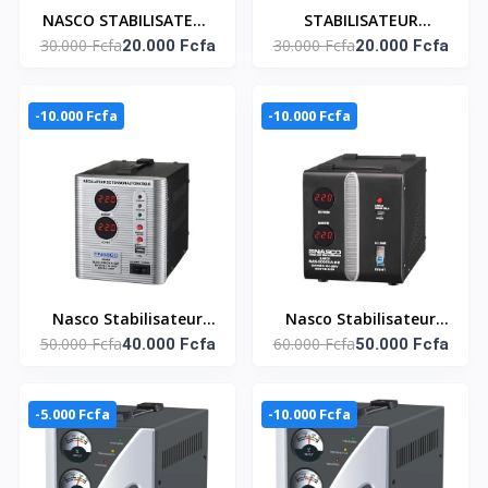
NASCO STABILISATEUR
STABILISATEUR
30.000 Fcfa
30.000 Fcfa
AUTOMATIQUE 2000VA
20.000 Fcfa
AUTOMATIQUE 2000VA
20.000 Fcfa
COMPTEUR DIGITAL -
COMPTEUR DIGITAL -
NAS-2000VA-NR
NAS-2000VA-RR
-10.000 Fcfa
-10.000 Fcfa
Nasco Stabilisateur
Nasco Stabilisateur
50.000 Fcfa
60.000 Fcfa
3000Va Compteur
40.000 Fcfa
5000Va Compteur
50.000 Fcfa
Digital Nas-3000Va-Gr
Digital Nas-5000Va-Nr
- / Gris
- / Noir
-5.000 Fcfa
-10.000 Fcfa