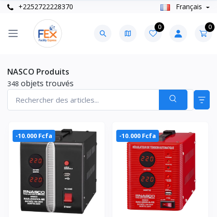
+2252722228370
Français
0
0
NASCO Produits
objets trouvés
348
-10.000 Fcfa
-10.000 Fcfa