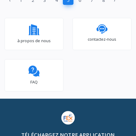
‹
1
2
3
4
5
6
7
8
›
contactez-nous
à propos de nous
FAQ
TÉLÉCHARGEZ NOTRE APPLICATION