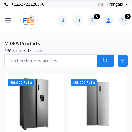
+2252722228370
Français
0
0
MIDEA Produits
objets trouvés
160
-30.000 Fcfa
-25.000 Fcfa