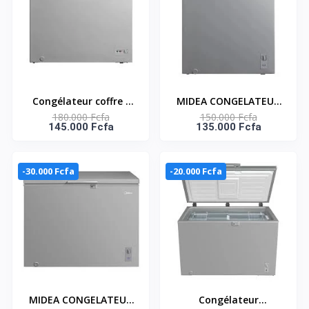
Congélateur coffre -
MIDEA CONGELATEUR
180.000 Fcfa
150.000 Fcfa
249 litres Gris
HORIZONTAL 198L
145.000 Fcfa
135.000 Fcfa
MDRC345FZG43
INVERTER GRIS -
MDRC362FZG43D
-30.000 Fcfa
-20.000 Fcfa
MIDEA CONGELATEUR
Congélateur