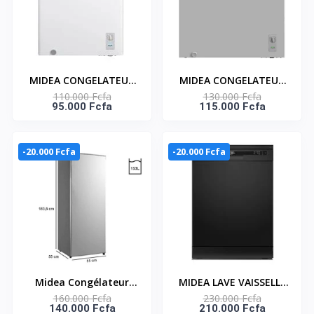
MIDEA CONGELATEUR
MIDEA CONGELATEUR
110.000 Fcfa
130.000 Fcfa
HORIZONTAL 142 L -
HORIZONTAL - 198 LT
95.000 Fcfa
115.000 Fcfa
MIDEA_MDRC207SLF01
NET -
MIDEA_MDRC277FZG43
-20.000 Fcfa
-20.000 Fcfa
Midea Congélateur
MIDEA LAVE VAISSELLE
160.000 Fcfa
230.000 Fcfa
Vertical Mdru229Fzf50
13 COUVERTS FILTRE
140.000 Fcfa
210.000 Fcfa