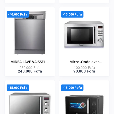
- Argent - 5 Tiroirs -
ANTI BACTERIEN - 13
153L
REGLAGES - WQP12-
5201C
-40.000 Fcfa
-10.000 Fcfa
MIDEA LAVE VAISSELLE
Micro-Onde avec
280.000 Fcfa
100.000 Fcfa
ECONOMIQUE 14
poignée Midea – 34L-
240.000 Fcfa
90.000 Fcfa
COUVERTS - 8
1000W – 8 menus de
PROGRAMMES -
cuisson automatique –
WQP12-7633
Fonction grill –
-15.000 Fcfa
-15.000 Fcfa
Affichage numérique –
Manuel – AG034AB6