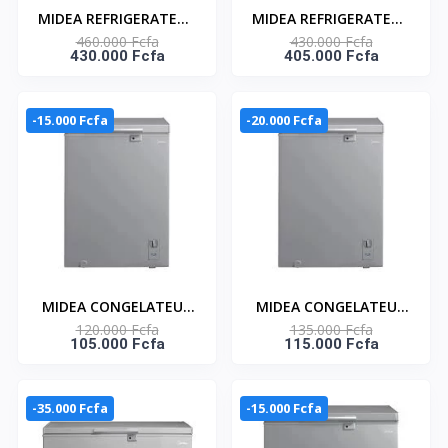
MIDEA REFRIGERATEUR
MIDEA REFRIGERATEUR
460.000 Fcfa
430.000 Fcfa
AMERICAIN DEUX
AMERICAIN DEUX
430.000 Fcfa
405.000 Fcfa
PORTES 553L INVERTER
PORTES 555L SILVER -
QUATRO
INVERTER QUATRO -
DISTRIBUTEUR D'EAU-
MDRS710FGF50D
-15.000 Fcfa
-20.000 Fcfa
MDRS710FGF46D
MIDEA CONGELATEUR
MIDEA CONGELATEUR
120.000 Fcfa
135.000 Fcfa
HORIZONTAL 99LT
HORIZONTAL 143LT
105.000 Fcfa
115.000 Fcfa
GRIS - INVERTER -
GRIS - INVERTER -
MDRC193FZG43D
MDRC265FZG43D
-35.000 Fcfa
-15.000 Fcfa