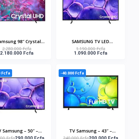
gré – WA80F19S8BNQ
amsung 98″ Crystal –
SAMSUNG TV LED
2.280.000 Fcfa
1.190.000 Fcfa
LED – 4K – UHD –
CONNECTEE 85'' CRYSTAL
2.180.000 Fcfa
1.090.000 Fcfa
nectée – Téléviseur
UHD - UA85U8000FUXLY
ligent Tizen™ – Wifi –
stant vocal intégré –
0 Fcfa
-40.000 Fcfa
UA98DU9000UXLY
V Samsung – 50″ –
TV Samsung – 43″ –
00 Fcfa
240.000 Fcfa
necté Crystal UHD –
290.000 Fcfa
Connectée – LED – FHD –
200.000 Fcfa