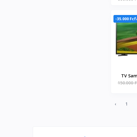
UA7
-35.000 Fcf
TV Sam
150.000 F
UA32
‹
1