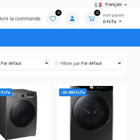
Français
0
0
mon panier
ivre la commande
0 Fcfa
Filtrer par
0 Fcfa
-35.000 Fcfa