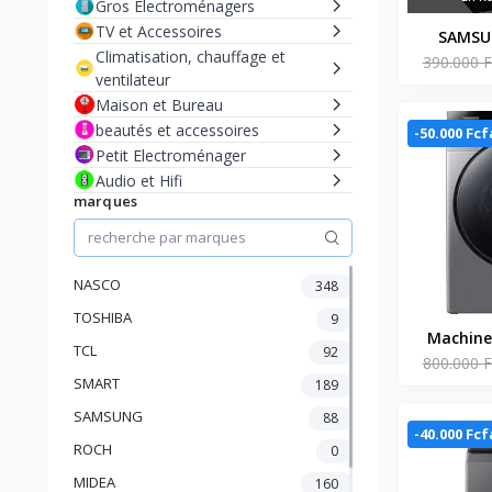
Gros Electroménagers
TV et Accessoires
SAMSU
Climatisation, chauffage et
390.000 F
LAVER 1
ventilateur
NOIR DIG
Maison et Bureau
WW10
beautés et accessoires
-50.000 Fcf
Petit Electroménager
Audio et Hifi
marques
NASCO
348
TOSHIBA
9
Machine 
TCL
92
800.000 F
Sams
SMART
189
Séchage 
frontale
SAMSUNG
88
-40.000 Fcf
Essora
ROCH
0
Bouto
MIDEA
160