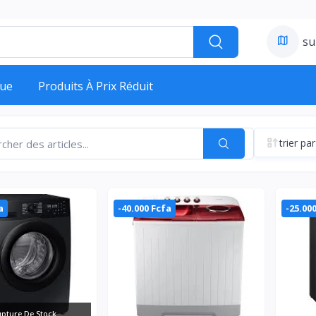
su
ue
Produits À Prix Réduit
trier par
a
-40.000 Fcfa
-25.00
pture De Stock