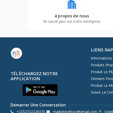
à propos de nous
En savoir plus sur notre entreprise.
LIENS RA
Informations 
Produits Pha
Produit Le Pl
TÉLÉCHARGEZ NOTRE
APPLICATION
Derniers Prod
Produit Le M
Suivre La C
Démarrer Une Conversation
+2252722228370
marketingfexci@gmail.com
ticke