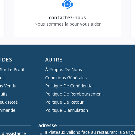
contactez-nous
Nous sommes là pour vous aider
PIDES
AUTRE
Sur Le Profil
À Propos De Nous
res
Conditions Générales
us Vendu
Politique De Confidential...
uits
Politique De Remboursemen...
ieux Noté
Politique De Retour
ommande
Politique D'annulation
adresse
II Plateaux Vallons face au restaurant la Sangri
t d assistance