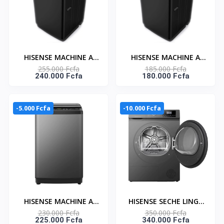
HISENSE MACHINE A
HISENSE MACHINE A
255.000 Fcfa
185.000 Fcfa
LAVER 14KG TOP LOAD
LAVER 9KG TOP LOAD
240.000 Fcfa
180.000 Fcfa
BUBBLE CLEAN -
BUBBLE CLEAN -
AUTOMATIQUE -
AUTOMATIQUE -
WT3K1423UB
WT3K9022UB
-5.000 Fcfa
-10.000 Fcfa
HISENSE MACHINE A
HISENSE SECHE LINGE
230.000 Fcfa
350.000 Fcfa
LAVER TOP LOAD 11KG-
9KG POMPE À CHALEUR
225.000 Fcfa
340.000 Fcfa