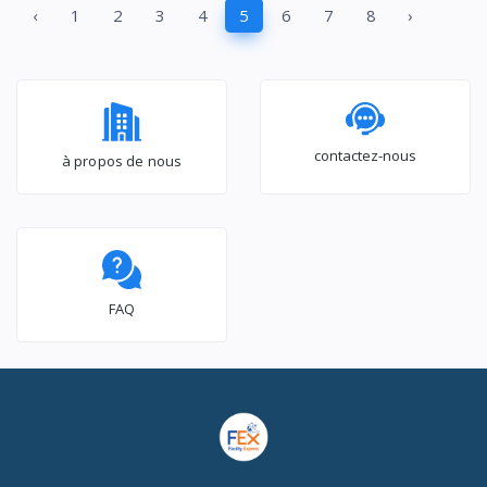
‹
1
2
3
4
5
6
7
8
›
Bluetooth 5.3/ Noir
contactez-nous
à propos de nous
FAQ