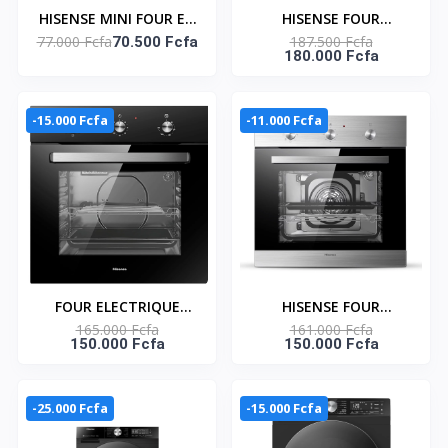
HISENSE MINI FOUR ET
HISENSE FOUR
77.000 Fcfa
187.500 Fcfa
PLAQUE CHAUFFANTE
70.500 Fcfa
ELECTRIQUE
180.000 Fcfa
ELECTRIQUE - 28 LIT -
ENCASTRABLE NOIR
NOIR - H28TOBKPKL16
MIROIR 2.9KW -
HBO60103
-15.000 Fcfa
-11.000 Fcfa
FOUR ELECTRIQUE
HISENSE FOUR
165.000 Fcfa
161.000 Fcfa
ENCASTRABLE 2.2KW -
ELECTRIQUE
150.000 Fcfa
150.000 Fcfa
HBO60201
ENCASTRABLE NOIR
MIROIR - HBO60203
-25.000 Fcfa
-15.000 Fcfa