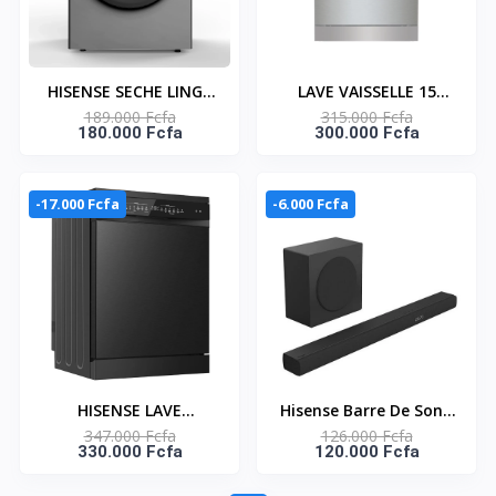
HISENSE SECHE LINGE
LAVE VAISSELLE 15
189.000 Fcfa
315.000 Fcfa
8KG FRONTAL A
COUVERTS A++ 3
180.000 Fcfa
300.000 Fcfa
VENTILATEUR GRIS -
NIVEAUX LAVAGE -
DV1W801UT
HS643E90X
-17.000 Fcfa
-6.000 Fcfa
HISENSE LAVE
Hisense Barre De Son -
347.000 Fcfa
126.000 Fcfa
VAISSELLE 16
AX3100Q - 3.1Ch/ Sans
330.000 Fcfa
120.000 Fcfa
COUVERTS AUTO WASH
Fil/ 500W/ Dolby
-HS673C90BME
Atmos/ Dts-X/ Hdmi/