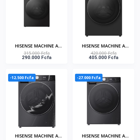
HISENSE MACHINE A
HISENSE MACHINE A
315.000 Fcfa
420.000 Fcfa
LAVER 8KG ET SECHAGE
LAVER FRONT LOAD -
290.000 Fcfa
405.000 Fcfa
5KG FRONT LOAD -
CONNECT LIFE - 12KG
CONNECT LIFE -
SECHAGE 8KG -
WD3S8043BB
WD5S1245BB
-12.500 Fcfa
-27.000 Fcfa
HISENSE MACHINE A
HISENSE MACHINE A