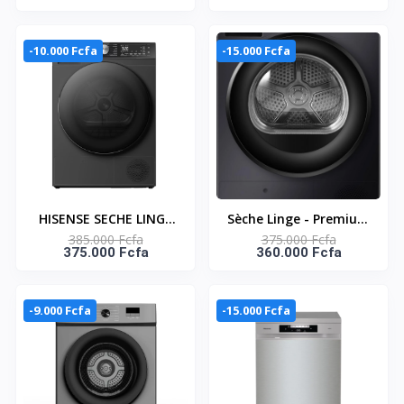
BUBBLE CLEAN -
TITANIUM GREY-
WTJA1112T
DHQA902UT
-10.000 Fcfa
-15.000 Fcfa
HISENSE SECHE LINGE
Sèche Linge - Premium
385.000 Fcfa
375.000 Fcfa
10KG - CONNECT LIFE -
Black - 220-240V -
375.000 Fcfa
360.000 Fcfa
DH5S102BB
Inverter - HISENSE-
DH3S902BBC
-9.000 Fcfa
-15.000 Fcfa