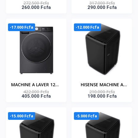
272.500 Fcfa
317.000 Fcfa
LAVER 10.5KG FRONT
LAVER 12KG FRONT
260.000 Fcfa
290.000 Fcfa
LOAD CONNECT LIFE -
LOAD PREMIUM BLACK
WF3S1043BB
- A+++ CONNECT LIFE -
WF5S1243BB
-17.000 Fcfa
-12.000 Fcfa
MACHINE A LAVER 12KG
HISENSE MACHINE A
422.000 Fcfa
210.000 Fcfa
FRONT LOAD PREMIUM
LAVER 11KG TOP LOAD
405.000 Fcfa
198.000 Fcfa
BLACK - AI SUPER WASH
BUBBLE CLEAN -
-WF7S1247BB
AUTOMATIQUE -
WT3K1123UB
-15.000 Fcfa
-5.000 Fcfa