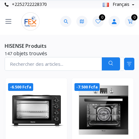
+2252722228370
Français
0
0
HISENSE Produits
objets trouvés
147
-6.500 Fcfa
-7.500 Fcfa