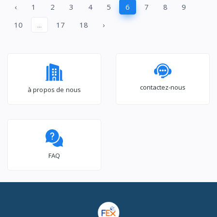
‹
1
2
3
4
5
6
7
8
9
600WA-DS
10
...
17
18
›
contactez-nous
à propos de nous
FAQ