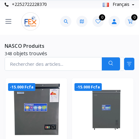
+2252722228370
Français
0
0
NASCO Produits
objets trouvés
348
-15.000 Fcfa
-15.000 Fcfa