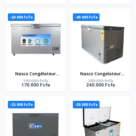
425FL-DS - 425L (318L
PORTE 347L - ECO
Net) - 1 Porte - 1
ENERGIE - NAS-425WA-
Panier A L'Int - Dark
DS
-20.000 Fcfa
-40.000 Fcfa
Silver
Nasco Congélateur
Nasco Congelateur
190.000 Fcfa
280.000 Fcfa
Horizontal -NAS-
Horizontal - NAS-
170.000 Fcfa
240.000 Fcfa
450FL/450L (368L Net)/1
500FL-DD-DS - Dark
Porte/1 Panier A
Silver - 2 Portes - 2
L'Interieur/Dark Silver
Paniers - 425Lt Net -
-25.000 Fcfa
-20.000 Fcfa
220-240V