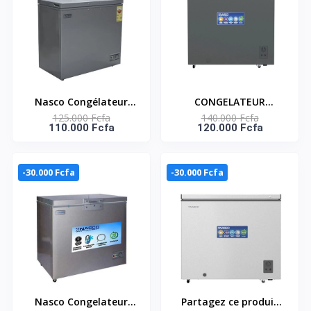
Nasco Congélateur
CONGELATEUR
125.000 Fcfa
140.000 Fcfa
Horizontal -Nas-250Fl-
HORIZONTAL 206L UNE
110.000 Fcfa
120.000 Fcfa
Ds - 250L (200L Net)/1
PORTE - NAS-275WA-
Porte/1 Panier A
DS
L'Int/Dark Silver
-30.000 Fcfa
-30.000 Fcfa
Nasco Congelateur
Partagez ce produit