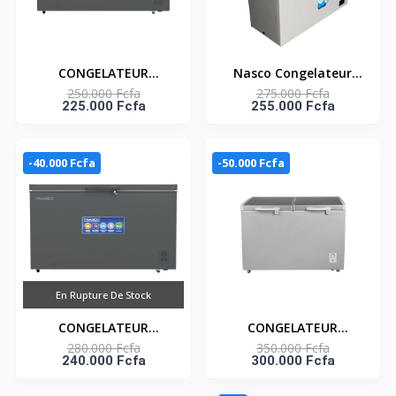
CONGELATEUR
Nasco Congelateur
250.000 Fcfa
275.000 Fcfa
HORIZONTAL UNE
Horizontal - NAS-
225.000 Fcfa
255.000 Fcfa
PORTE ECO ENERGIE -
550FL-DD-DS - Dark
397L - NAS-500WA-DS
Silver - 2 Portes - 2
Paniers - 450Lt Net -
-40.000 Fcfa
-50.000 Fcfa
220-240V
En Rupture De Stock
CONGELATEUR
CONGELATEUR
280.000 Fcfa
350.000 Fcfa
HORIZONTAL UNE
HORIZONTAL 519L -
240.000 Fcfa
300.000 Fcfa
PORTE GRIS AVEC
DEUX PORTES - NAS-
SERRURE 448L- NAS-
700WA-DS