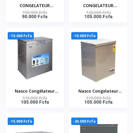
CONGELATEUR
CONGELATEUR
105.000 Fcfa
120.000 Fcfa
HORIZONTAL UN
HORIZONTAL 137L UNE
90.000 Fcfa
105.000 Fcfa
PANIER GRIS 175L -
PORTE - NAS-180WA-
NAS-175FL-DS
DS
-10.000 Fcfa
-10.000 Fcfa
Nasco Congélateur
Nasco Congelateur
115.000 Fcfa
115.000 Fcfa
Horizontal - NAS-200FL
Horizontal - NAS-
105.000 Fcfa
105.000 Fcfa
- 150L- 1 Panier A
200FL-DS - 200L (150L
L'Interieur
Net) - 1 Porte - 1
Panier A L'Int - Dark
-15.000 Fcfa
-20.000 Fcfa
Silver