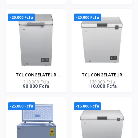
TIROIRS 309L -
- TCL_F185BFS
DISTRIBUTEUR D'EAU -
F410BFS
-20.000 Fcfa
-20.000 Fcfa
TCL CONGELATEUR
TCL CONGELATEUR
110.000 Fcfa
130.000 Fcfa
HORIZONTAL 98LT
HORIZONTAL GRIS
90.000 Fcfa
110.000 Fcfa
AVEC UN PANIER
145LT AVEC UN
INTERNE - F131CFSL
PANIER- F188CFSL
-25.000 Fcfa
-15.000 Fcfa