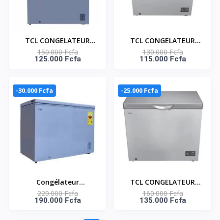
TCL CONGELATEUR
TCL CONGELATEUR
150.000 Fcfa
130.000 Fcfa
HORIZONTAL GRIS
HORIZONTAL GRIS
125.000 Fcfa
115.000 Fcfa
AVEC UN PANIER 206 LT
200LT AVEC UN PANIER
- F208CF
- F257CFSL
-30.000 Fcfa
-25.000 Fcfa
Congélateur
TCL CONGELATEUR
220.000 Fcfa
160.000 Fcfa
horizontal TCL – 295L
HORIZONTAL GRIS
190.000 Fcfa
135.000 Fcfa
Net – Gris – 1 Panier
251LT AVEC UN PANIER
Interne – 220-240V –
-F326CFSL