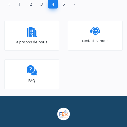
‹
1
2
3
4
5
›
R600A – F300CF
contactez-nous
à propos de nous
FAQ