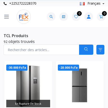
+2252722228370
Français
0
0
TCL Produits
objets trouvés
92
-30.000 Fcfa
-20.000 Fcfa
En Rupture De Stock