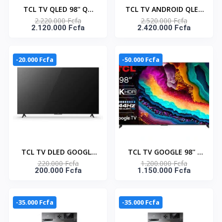
TCL TV QLED 98'' QD
TCL TV ANDROID QLED
2.220.000 Fcfa
2.520.000 Fcfa
MINI LED GOOGLE
QD-MINI LED 98'' - 4K
2.120.000 Fcfa
2.420.000 Fcfa
-98C6K
AIPQ PROCESSOR -
TCL_98C755
-20.000 Fcfa
-50.000 Fcfa
TCL TV DLED GOOGLE
TCL TV GOOGLE 98'' -
220.000 Fcfa
1.200.000 Fcfa
TV 43'' UHD- EDGELESS
4K ULTRA HD -
200.000 Fcfa
1.150.000 Fcfa
DESIGN - TCL_43P635
TCL_98P745
-35.000 Fcfa
-35.000 Fcfa