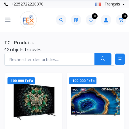
+2252722228370
Français
0
0
TCL Produits
objets trouvés
92
-100.000 Fcfa
-100.000 Fcfa