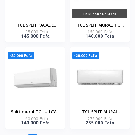
En Rupture De Stock
TCL SPLIT FACADE
TCL SPLIT MURAL 1 CV
185.000 Fcfa
160.000 Fcfa
MIROIR
-TAC-09CSA/XAA1
145.000 Fcfa
140.000 Fcfa
DESHUMIDIFICATEUR 1
CV -TAC-09CSA/XA82
-20.000 Fcfa
-20.000 Fcfa
Split mural TCL – 1CV –
TCL SPLIT MURAL
160.000 Fcfa
275.000 Fcfa
9000 BTU – R32 – 220-
12.000 BTU FRESHIN 3.0
140.000 Fcfa
255.000 Fcfa
240V – Mode
INVERTER WIFI R32 -
automatique – Smart
FACADE GRISE - TAC-