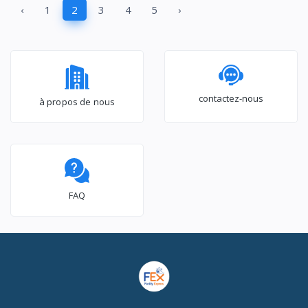
‹
1
2
3
4
5
›
Air-Soft Care – Eco
12CSD/FCI
Mode – TAC-
09CSD/ZG11
contactez-nous
à propos de nous
FAQ