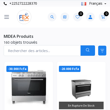
+2252722228370
Français
0
0
MIDEA Produits
objets trouvés
160
-30.000 Fcfa
-20.000 Fcfa
En Rupture De Stock