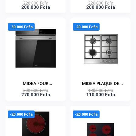
220.000 Fcfa
220.000 Fcfa
MULTIFONCTION 65L -
ELECTRIQUE ENCASTRE
200.000 Fcfa
200.000 Fcfa
GAZ_65M90E3-004
TACTILE-65L -
GAZ_65M90E3-012
-30.000 Fcfa
-20.000 Fcfa
MIDEA FOUR
MIDEA PLAQUE DE
300.000 Fcfa
130.000 Fcfa
ELECTRIQUE ENCASTRE
CUISSON À GAZ –HOB–
270.000 Fcfa
110.000 Fcfa
MUTILFONCTION
4 FEUX–
TACTIL - 72 L -
GAZ_60G40ME402-SFT
GAZ_7NM30T1-BKSS
-20.000 Fcfa
-20.000 Fcfa