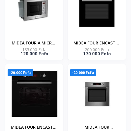
MIDEA FOUR A MICRO-
MIDEA FOUR ENCASTRE
135.000 Fcfa
200.000 Fcfa
ONDE ENCASTRE 17LT
NOIR 65L TACTILE-
120.000 Fcfa
170.000 Fcfa
ACIER INOXYDABLE -
ELECTRONIQUE –
AM717BS7
GAZ_65M80M1-004
-20.000 Fcfa
-20.000 Fcfa
MIDEA FOUR ENCASTRE
MIDEA FOUR