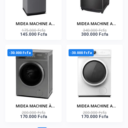
MIDEA MACHINE A
MIDEA MACHINE A
175.000 Fcfa
340.000 Fcfa
LAVER 8KG
LAVER 16KG TOP LOAD
145.000 Fcfa
300.000 Fcfa
AUTOMATIQUE - TOP
AUTOMATIQUE -
LOAD - MA200W80/G
TURBO - MA512W160/T
-30.000 Fcfa
-30.000 Fcfa
MIDEA MACHINE À
MIDEA MACHINE A
200.000 Fcfa
200.000 Fcfa
LAVER AUTOMATIQUE
LAVER 7KG
170.000 Fcfa
170.000 Fcfa
7KG - INVERTER-
AUTOMATIQUE FRONT
MF100W70/T-KT
LOAD - HEALTHGUARD