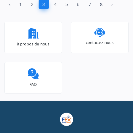
‹
1
2
3
4
5
6
7
8
›
- MF100W70/W
contactez-nous
à propos de nous
FAQ