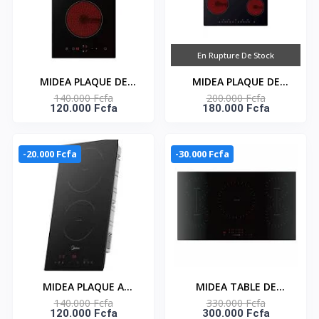
En Rupture De Stock
MIDEA PLAQUE DE
MIDEA PLAQUE DE
140.000 Fcfa
200.000 Fcfa
CUISSON
CUISSON
120.000 Fcfa
180.000 Fcfa
VITROCERAMIQUE
VITROCERAMIQUE
NOIR - MC-HD301
NOIR - TACTILE - MC-
HF605
-20.000 Fcfa
-30.000 Fcfa
MIDEA PLAQUE A
MIDEA TABLE DE
140.000 Fcfa
330.000 Fcfa
INDUCTION AVEC 2
CUISSON A INDUCTION
120.000 Fcfa
300.000 Fcfa