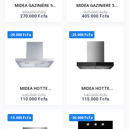
MIDEA GAZINIÈRE 5
MIDEA GAZINIERE 5
300.000 Fcfa
425.000 Fcfa
FEUX – GAZ_LMG90030
FEUX - GAZ_VESTA-P48
270.000 Fcfa
405.000 Fcfa
-20.000 Fcfa
-25.000 Fcfa
MIDEA HOTTE
MIDEA HOTTE
130.000 Fcfa
140.000 Fcfa
ASPIRANTE -DESIGN
ASPIRANTE - 60CM -
110.000 Fcfa
115.000 Fcfa
FIN -GAZ_60M21
GAZ_60M77
-15.000 Fcfa
-30.000 Fcfa