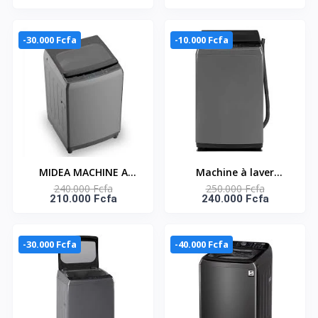
ZONES INVERTER
3 ZONES - INVERTER
QUATRO- MC-ID3591-
QUATRO - MC-
A2
IV10241B2CC-A
-30.000 Fcfa
-10.000 Fcfa
MIDEA MACHINE A
Machine à laver
240.000 Fcfa
250.000 Fcfa
LAVER 10.5KG TOP
automatique Midea –
210.000 Fcfa
240.000 Fcfa
LOAD AUTOMATIQUE-
14KG – Puissance 650W
HYGIENE +
– Ouverture par le
HEALTHGUARD -
haut – Essorage –
-30.000 Fcfa
-40.000 Fcfa
MA200W105/G
Rinçage –
MA200W140/G