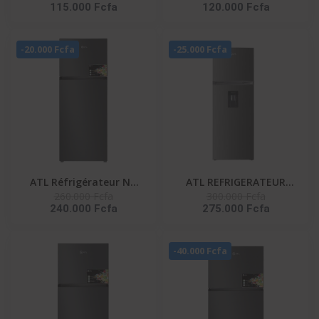
115.000 Fcfa
120.000 Fcfa
Silver ATL-2D160
Silver
-20.000 Fcfa
-25.000 Fcfa
ATL Réfrigérateur No
ATL REFRIGERATEUR
260.000 Fcfa
300.000 Fcfa
Frost/ 286L/ ATL-
ATL - 324L - 02 PORTES
240.000 Fcfa
275.000 Fcfa
2C320N-02 Portes/
- INOX - GRIS +
Gris/R600A/Cb
DISTRIBUTEUR D'EAU
Certificate/
ATL-2D340D
-40.000 Fcfa