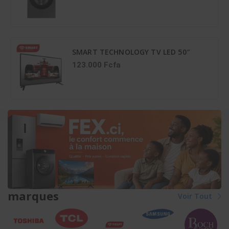
SMART TECHNOLOGY TV LED 50″
STT-5007A – HDMI – FHD – 3D –
123.000 Fcfa
NUMÉRIQUE –
1218(L)X148(l)X800(H)MM – Déco...
marques
Voir Tout