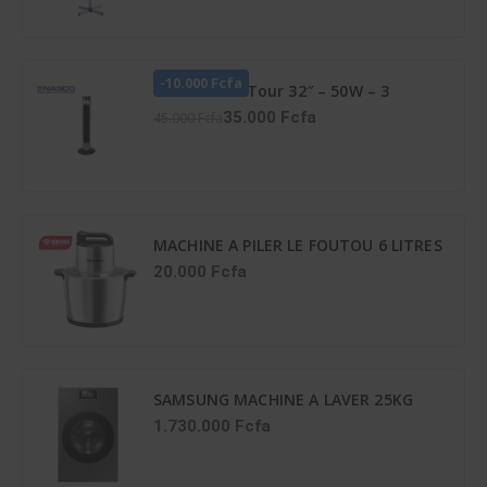
-10.000 Fcfa
Ventilateur Tour 32″ – 50W – 3
Vitesses – Vent_Lg32-06R – Noir
35.000 Fcfa
45.000 Fcfa
MACHINE A PILER LE FOUTOU 6 LITRES
6PCS-CTN SMART TECHNOLOGY
20.000 Fcfa
Référence : STPE-792
SAMSUNG MACHINE A LAVER 25KG
SECHAGE IA 15KG FRONTALE
1.730.000 Fcfa
INVERTER - WD25DB8995BZNQ