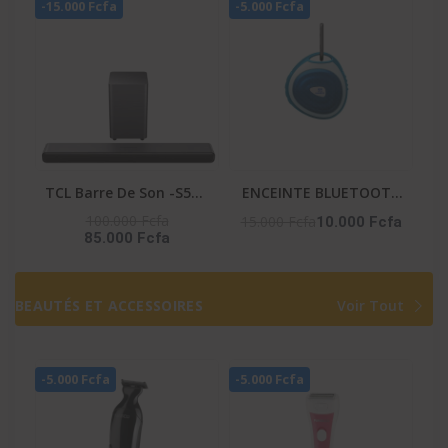
-15.000 Fcfa
-5.000 Fcfa
TCL Barre De Son -S55H
ENCEINTE BLUETOOTH
– Dolby Atmos / Dts /
-HIFI_S9
100.000 Fcfa
15.000 Fcfa
10.000 Fcfa
85.000 Fcfa
Bt / Ai Sonic / Hdmi
BEAUTÉS ET ACCESSOIRES
Voir Tout
-5.000 Fcfa
-5.000 Fcfa