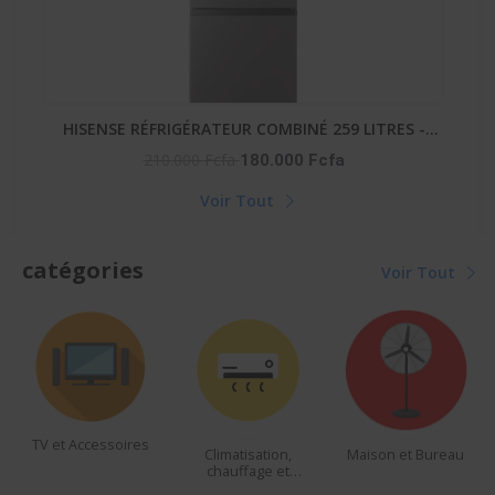
-
GAZINIERE FIESTA 04 FEUX AUTOMATIQUE
His
90.000 Fcfa
Voir Tout
catégories
Voir Tout
Climatisation,
Maison et Bureau
beautés et
chauffage et
accessoires
ventilateur