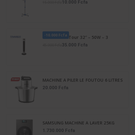
10.000 Fcfa
15.000 Fcfa
-10.000 Fcfa
Ventilateur Tour 32″ – 50W – 3
Vitesses – Vent_Lg32-06R – Noir
35.000 Fcfa
45.000 Fcfa
MACHINE A PILER LE FOUTOU 6 LITRES
6PCS-CTN SMART TECHNOLOGY
20.000 Fcfa
Référence : STPE-792
SAMSUNG MACHINE A LAVER 25KG
SECHAGE IA 15KG FRONTALE
1.730.000 Fcfa
INVERTER - WD25DB8995BZNQ