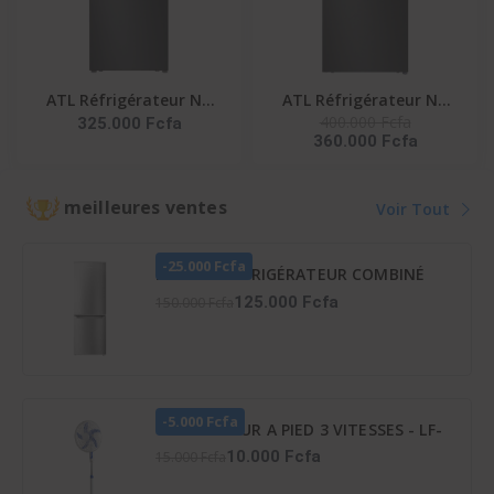
ATL Réfrigérateur No
ATL Réfrigérateur No
400.000 Fcfa
325.000 Fcfa
Frost/ 465L/ATL-
Frost/ 538L -ATL-
360.000 Fcfa
2D540N- 02 Portes/
2D650N - 02 Portes/
Gris/R600A/T Climate
Gris/R600A
meilleures ventes
Voir Tout
-25.000 Fcfa
HISENSE RÉFRIGÉRATEUR COMBINÉ
165 LITRES – RD-23DC4SA
125.000 Fcfa
150.000 Fcfa
-5.000 Fcfa
VENTILATEUR A PIED 3 VITESSES - LF-
SFC1600
10.000 Fcfa
15.000 Fcfa