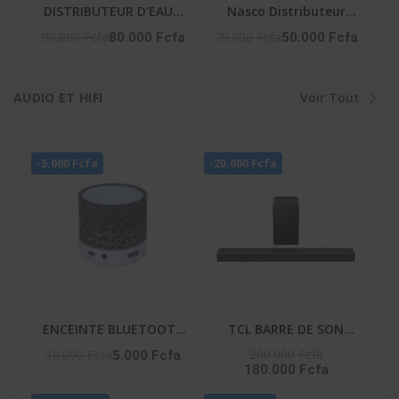
DISTRIBUTEUR D'EAU 3
Nasco Distributeur
ROBINETS AVEC
D'Eau -NAS-YD200-W /
90.000 Fcfa
70.000 Fcfa
80.000 Fcfa
50.000 Fcfa
CABINET REFRIGERE -
2 Robinets / Blanc /
NAS-WD-1128R-B3
630W / 220-240V
AUDIO ET HIFI
Voir Tout
-5.000 Fcfa
-20.000 Fcfa
ENCEINTE BLUETOOTH
TCL BARRE DE SON
– HIFI_S08U
580W AI SONIC APPLE
200.000 Fcfa
10.000 Fcfa
5.000 Fcfa
180.000 Fcfa
AIR PLAY - WIRELLES
SUBWOOFER - Q65H