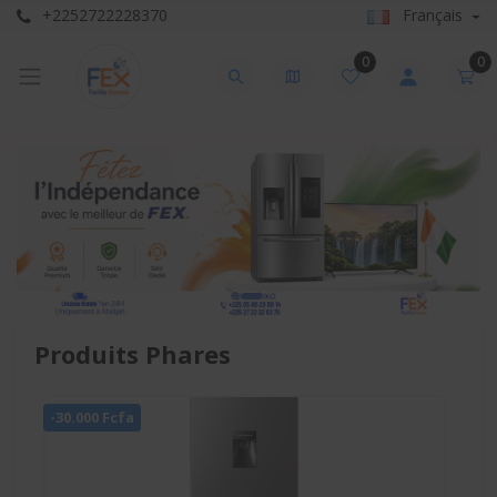
+2252722228370
Français
0
0
Produits Phares
-20