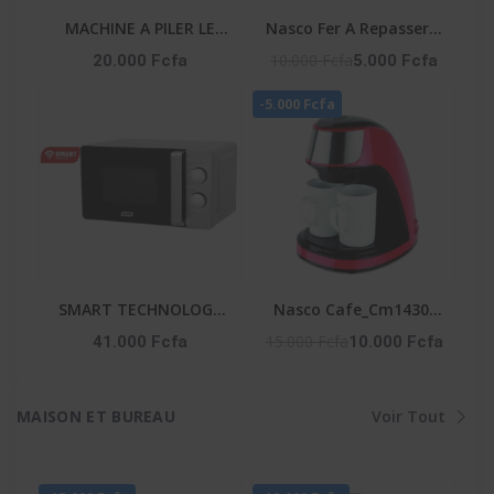
MACHINE A PILER LE
Nasco Fer A Repasser A
FOUTOU 6 LITRES 6PCS-
Vapeur - Fr_NA-8827A -
10.000 Fcfa
20.000 Fcfa
5.000 Fcfa
CTN SMART
180Ml - 1600W Max -
-5.000 Fcfa
TECHNOLOGY
360° - Vert / Blanc
Référence : STPE-792
SMART TECHNOLOGY
Nasco Cafe_Cm1430-
Micro-Onde-STMW-
Cb - Machine A Cafe -
15.000 Fcfa
41.000 Fcfa
10.000 Fcfa
25WG -25L-900W- 6
250Ml - 450W - Avec 2
Niveaux- Gris-
Tasses De Cafe
Ceramique Et 1 Cuill. -
MAISON ET BUREAU
Voir Tout
8Pcs - Ct