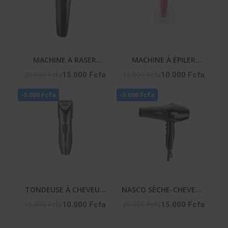
MACHINE À RASER
MACHINE À ÉPILER
PROFESSIONNELLE
RECHARGEABLE – NA-06
20.000 Fcfa
15.000 Fcfa
15.000 Fcfa
10.000 Fcfa
HOMME – NA-253
-5.000 Fcfa
-5.000 Fcfa
TONDEUSE À CHEVEUX
NASCO SÈCHE-CHEVEUX
HOMME – NA-2651
– NA-5314
15.000 Fcfa
20.000 Fcfa
10.000 Fcfa
15.000 Fcfa