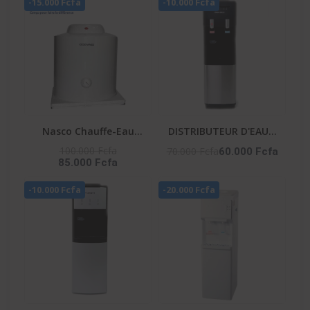
-15.000 Fcfa
-10.000 Fcfa
Nasco Chauffe-Eau
DISTRIBUTEUR D'EAU 2
Electrique D100-15F1 -
ROBINETS NOIR-
100.000 Fcfa
70.000 Fcfa
60.000 Fcfa
85.000 Fcfa
100 Litres - Blanc
ARGENTE- NAS-WD-
1115-B2
-10.000 Fcfa
-20.000 Fcfa