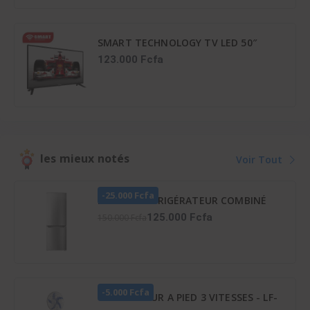
SMART TECHNOLOGY TV LED 50″
STT-5007A – HDMI – FHD – 3D –
123.000 Fcfa
NUMÉRIQUE –
1218(L)X148(l)X800(H)MM – Déco...
les mieux notés
Voir Tout
-25.000 Fcfa
HISENSE RÉFRIGÉRATEUR COMBINÉ
165 LITRES – RD-23DC4SA
125.000 Fcfa
150.000 Fcfa
-5.000 Fcfa
VENTILATEUR A PIED 3 VITESSES - LF-
SFC1600