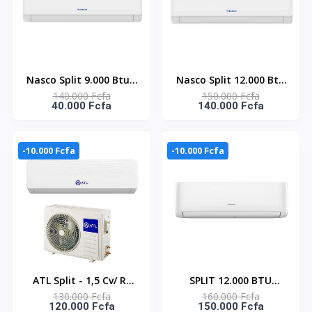
Nasco Split 9.000 Btu -
Nasco Split 12.000 Btu
140.000 Fcfa
150.000 Fcfa
NAS-AX9V1 - Inverter -
- NAS-AX12V1 -
40.000 Fcfa
140.000 Fcfa
R32 - Façade Blanche -
Inverter - R32 - Façade
220-240V
Blanche - 220-240V
-10.000 Fcfa
-10.000 Fcfa
ATL Split - 1,5 Cv/ R-
SPLIT 12.000 BTU
130.000 Fcfa
160.000 Fcfa
410/ 220-240V/ ATL-
HISENSE R410 / FAÇADE
120.000 Fcfa
150.000 Fcfa