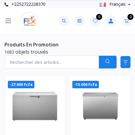
+2252722228370
Français
0
0
Produits En Promotion
objets trouvés
1083
-27.000 Fcfa
-15.000 Fcfa