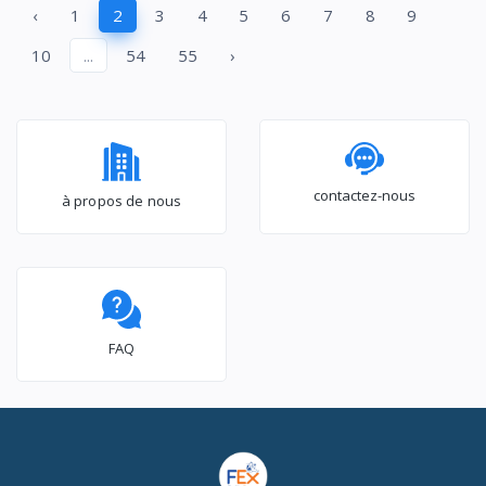
‹
1
2
3
4
5
6
7
8
9
10
...
54
55
›
contactez-nous
à propos de nous
FAQ