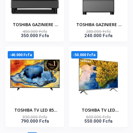
TOSHIBA GAZINIERE 5
TOSHIBA GAZINIERE 4
400.000 Fcfa
280.000 Fcfa
FEUX GRIS-NOIR
FEUX GRIS-NOIR
350.000 Fcfa
240.000 Fcfa
ALLUMAGE AUTO- TBA-
ALLUMAGE AUTO- TBA-
36LMG5G089KS
24BMG4G089KS
-40.000 Fcfa
-50.000 Fcfa
TOSHIBA TV LED 85"
TOSHIBA TV LED
830.000 Fcfa
600.000 Fcfa
CONNECTEE VIDAA 4K -
GOOGLE 75" 4K -
790.000 Fcfa
550.000 Fcfa
GAME MODE -
75C350NW
85C350NE