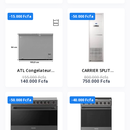
12ACW EVEREST
BLANCHE / 220-240V-
AS-12CR4SYRCE
-15.000 Fcfa
-50.000 Fcfa
ATL Congelateur
CARRIER SPLIT
155.000 Fcfa
800.000 Fcfa
Horizontal – CFATL-
ARMOIRE 36000 BTU
140.000 Fcfa
750.000 Fcfa
370 - 254L/ 01 Porte/
UNITE EXTERIEUR
Serrure/ 01 Panier/
38KFL036CT-
Inox - Argent
42KFL036CT
-50.000 Fcfa
-40.000 Fcfa