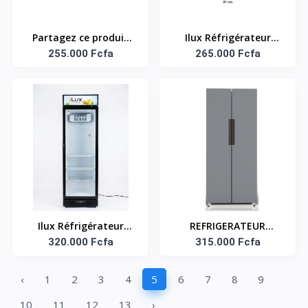
Partagez ce produit
Ilux Réfrigérateur
Boutique Officielle Ilux
255.000 Fcfa
Vertical Vitré -
265.000 Fcfa
Réfrigérateur Vertical
Refroidisseur ILV253 -
Vitré - Refroidisseur
253L - Bleu/Gris
ILV233 - 233L -
Bleu/Gris
Ilux Réfrigérateur
REFRIGERATEUR
Vertical Vitré -
320.000 Fcfa
AMERICAIN DEUX
315.000 Fcfa
Refroidisseur ILV380 -
PORTES NO FROST
380L
410L NET - KNASF2-
‹
1
2
3
4
5
6
7
8
9
62.2
10
11
12
13
›