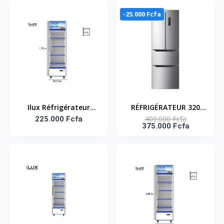
190L - Noir
-25.000 Fcfa
Ilux Réfrigérateur
RÉFRIGÉRATEUR 320
400.000 Fcfa
Vertical Vitré -
225.000 Fcfa
LITRES – HNASFS4-36S
375.000 Fcfa
Refroidisseur ILV193 -
193L