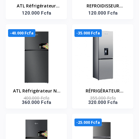
ATL Réfrigérateur
REFROIDISSEUR
Combiné - ATL-2C230 -
120.000 Fcfa
VERTICAL VITRE 92
120.000 Fcfa
185 L / 02 BATTANTS /
LITTRES ILUX
03 TIROIRS /
-40.000 Fcfa
-35.000 Fcfa
INOX&SILVER
ATL Réfrigérateur No
RÉFRIGÉRATEUR
400.000 Fcfa
355.000 Fcfa
Frost/ 538L -ATL-
COMBINÉ 314 LITRES
360.000 Fcfa
320.000 Fcfa
2D650N - 02 Portes/
NET -DISTRIBUTEUR
Gris/R600A
D’EAU- SNASD2-
450N1WD
-25.000 Fcfa