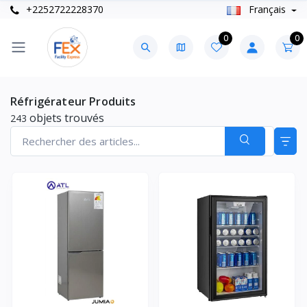
+2252722228370
Français
0
0
Réfrigérateur Produits
objets trouvés
243