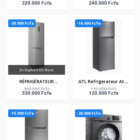
320.000 Fcfa
240.000 Fcfa
NET -DISTRIBUTEUR
2C320N-02 Portes/
D’EAU- SNASD2-
Gris/R600A/Cb
450N1WDS
Certificate/
-30.000 Fcfa
-10.000 Fcfa
En Rupture De Stock
RÉFRIGÉRATEUR
ATL Refrigerateur Atl -
360.000 Fcfa
130.000 Fcfa
COMBINÉ 337 LITRES
168L - 02 Portes - Inox
330.000 Fcfa
120.000 Fcfa
NET – SNASD2-
& Silver
500N1DS
-15.000 Fcfa
-20.000 Fcfa