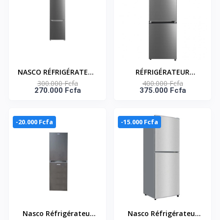
NASCO RÉFRIGÉRATEUR
RÉFRIGÉRATEUR
300.000 Fcfa
400.000 Fcfa
COMBINÉ 326 LITRES –
COMBINE 338 LITRES –
270.000 Fcfa
375.000 Fcfa
MNASD2-450N1
MNASD2-500N1TS
-20.000 Fcfa
-15.000 Fcfa
Nasco Réfrigérateur
Nasco Réfrigérateur