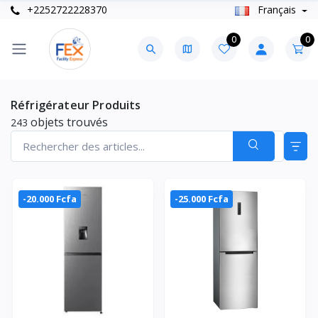
+2252722228370
Français
0
0
Réfrigérateur Produits
objets trouvés
243
-20.000 Fcfa
-25.000 Fcfa