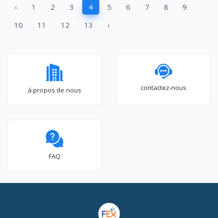
‹
1
2
3
4
5
6
7
8
9
Portes/ Gris/R600A/A+
10
11
12
13
›
contactez-nous
à propos de nous
FAQ