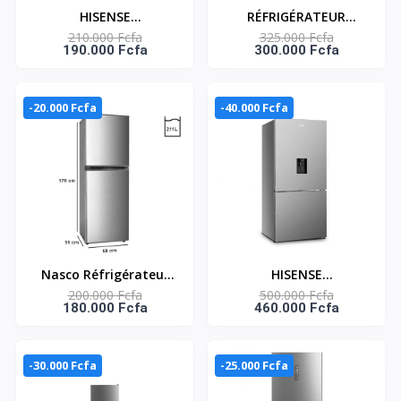
HISENSE
RÉFRIGÉRATEUR
210.000 Fcfa
325.000 Fcfa
RÉFRIGÉRATEUR
COMBINÉ 317 LITRES
190.000 Fcfa
300.000 Fcfa
COMBINÉ 262 LITRES –
NET – HNASFN2-40
RD-35DC4SB
-20.000 Fcfa
-40.000 Fcfa
Nasco Réfrigérateur
HISENSE
200.000 Fcfa
500.000 Fcfa
Combiné Avec Clé -
RÉFRIGÉRATEUR
180.000 Fcfa
460.000 Fcfa
KNASD2-400 - 211
COMBINE 518 LITRES –
Litres - 5 Tiroirs - Gris -
DISTRIBUTEUR D’EAU–
RD-60WC4SB
-30.000 Fcfa
-25.000 Fcfa