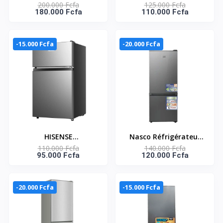
200.000 Fcfa
125.000 Fcfa
255 L / 2 Battants 5
Combiné- Nasd2-
180.000 Fcfa
110.000 Fcfa
Tiroirs-Silver- Avec clés
203Fl-G -
/NAS295-5D
203Lt(136Ltnet)/3Tiroir
s/Gold/Economied'Ener
-15.000 Fcfa
-20.000 Fcfa
gie
HISENSE
Nasco Réfrigérateur
110.000 Fcfa
140.000 Fcfa
REFRIGERATEUR DEUX
Combiné Nasd2-213Wa
95.000 Fcfa
120.000 Fcfa
PORTES 80 LT- ECO
– 165L/3
ENERGIE - RD-11DR4SA
Tiroirs/Silver/Cle/220-
240V
-20.000 Fcfa
-15.000 Fcfa