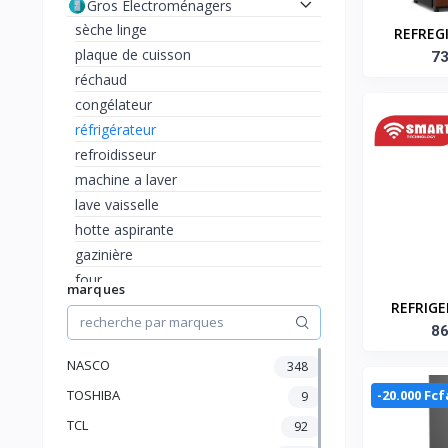
Gros Electroménagers
sèche linge
REFREG
plaque de cuisson
SMART 
73
réchaud
SMART
congélateur
Référe
réfrigérateur
refroidisseur
machine a laver
lave vaisselle
hotte aspirante
gazinière
four
marques
TV et Accessoires
REFRIGE
Climatisation, chauffage et
BATTAN
86
ventilateur
STR-
NASCO
348
Maison et Bureau
TECHNOL
beautés et accessoires
-20.000 Fcf
TOSHIBA
9
S
Petit Electroménager
TCL
92
Audio et Hifi