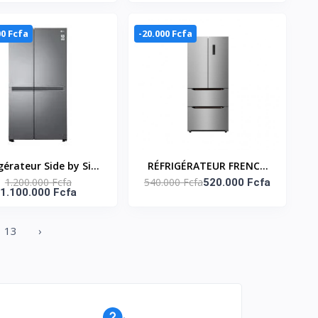
conomique – 205 L
Inverter, Refroidissement
linéaire / GC-B414ELFM
00 Fcfa
-20.000 Fcfa
gérateur Side by Side
RÉFRIGÉRATEUR FRENCH
1.200.000 Fcfa
540.000 Fcfa
ompresseur Smart
DOOR 348 LITRES - 2
520.000 Fcfa
1.100.000 Fcfa
nverter |Flux d’air
TIROIRS -SNASF2-66.2-F
multiple |Smart
13
›
gnosis™GC-B257JLYL