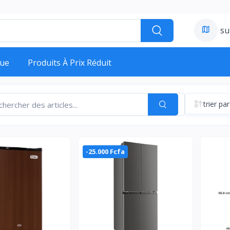
su
ue
Produits À Prix Réduit
trier par
-25.000 Fcfa