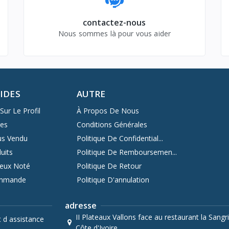
contactez-nous
Nous sommes là pour vous aider
PIDES
AUTRE
Sur Le Profil
À Propos De Nous
res
Conditions Générales
us Vendu
Politique De Confidential...
uits
Politique De Remboursemen...
ieux Noté
Politique De Retour
ommande
Politique D'annulation
adresse
II Plateaux Vallons face au restaurant la Sangri
t d assistance
Côte d'Ivoire