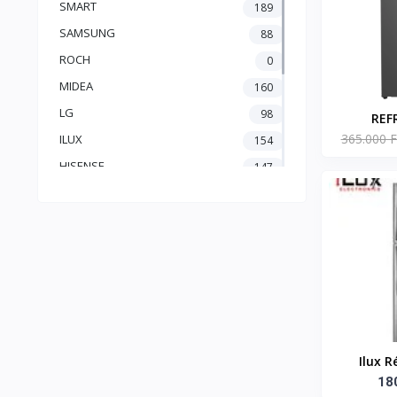
SMART
189
SAMSUNG
88
ROCH
0
MIDEA
160
LG
98
REF
365.000 F
AMERICA
ILUX
154
D'EAU 
HISENSE
147
425LT -
FILAS
0
FIESTA
1
BINATONE
0
BEKO
36
ATL
122
Ilux R
Battants
18