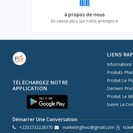
à propos de nous
En savoir plus sur notre entreprise.
LIENS RA
Informations 
Produits Pha
Produit Le Pl
TÉLÉCHARGEZ NOTRE
APPLICATION
Derniers Prod
Produit Le M
Suivre La C
Démarrer Une Conversation
+2252722228370
marketingfexci@gmail.com
ticke