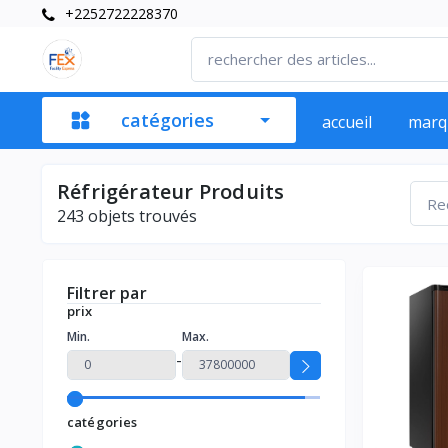
+2252722228370
catégories
accueil
marq
Réfrigérateur Produits
243
objets trouvés
Filtrer par
prix
Min.
Max.
-
catégories