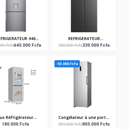
Compartiment
congélateur supérieur
EFRIGERATEUR 446
REFRIGERATEUR
00 Fcfa
360.000 Fcfa
ES AVEC FONTAINE LG
645.000 Fcfa
AMERICAIN 425LT FAST
330.000 Fcfa
rence : GC-F689BLCM
COOLING - SNASF2-62V1
-50.000 Fcfa
lux Réfrigérateur
Congélateur à une porte,
855.000 Fcfa
ombiné ILCB205 –
180.000 Fcfa
324 L, Compresseur Smart
805.000 Fcfa