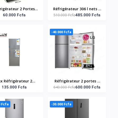
rigérateur 2 Portes
Réfrigérateur 306 l nets à
510.000 Fcfa
T Smart- 60L – STR-
60.000 Fcfa
2 portes avec congélateur
485.000 Fcfa
75H – Gris
en bas et compresseur
Smart Inverter / GC-
-40.000 Fcfa
B369NLJM
ux Réfrigérateur 2
Réfrigérateur 2 portes |
640.000 Fcfa
ants 138 L - ILR138 -
135.000 Fcfa
Compresseur Smart
600.000 Fcfa
Gris
Inverter | 395L | Gris |
flux d’air multiple /GL-
0 Fcfa
-30.000 Fcfa
C502HLCL| Door
Cooling+™ |