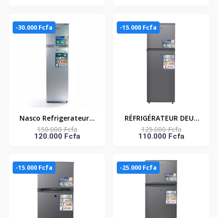
NET - DISTRIBUTEUR
KNASF2-300S
D'EAU – HNASFC2-54D
-30.000 Fcfa
-15.000 Fcfa
Nasco Refrigerateur 2
RÉFRIGÉRATEUR DEUX
150.000 Fcfa
125.000 Fcfa
Battants 166 L -
PORTES – AVEC CLE-
120.000 Fcfa
110.000 Fcfa
Knasf2-340s - Gris
138 LITRES –NASF2-
180K
-15.000 Fcfa
-25.000 Fcfa