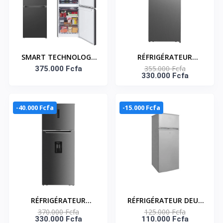
SMART TECHNOLOGY
RÉFRIGÉRATEUR
355.000 Fcfa
REFRIGERATEUR
375.000 Fcfa
DOUBLE PORTES 425LT
330.000 Fcfa
COMBINE SMART 402L
NET – HNASFC2-54
(STCB-997M)- Inox
-40.000 Fcfa
-15.000 Fcfa
RÉFRIGÉRATEUR
RÉFRIGÉRATEUR DEUX
370.000 Fcfa
125.000 Fcfa
DOUBLE PORTES 425LT
PORTES 138 LITRES –
330.000 Fcfa
110.000 Fcfa