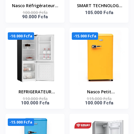
Nasco Réfrigérateur 2
SMART TECHNOLOGY
100.000 Fcfa
Battants 95L - NASF2-
REFRIGERATEUR
105.000 Fcfa
90.000 Fcfa
120/KNASF2-200S - A -
COMBINE STCB-145H -
Gris
112L 2 TIROIRS- GRIS
SMART TECHNOLOGY
-10.000 Fcfa
-15.000 Fcfa
Référence : STCB-145H
REFRIGERATEUR
Nasco Petit
110.000 Fcfa
115.000 Fcfa
COMBINE STCB-145WH
Réfrigérateur -NASF1-
100.000 Fcfa
100.000 Fcfa
SMART TECHNOLOGY
100RT- 76 Litres Net /
Référence : STCB-
R600A / Jaune Retro
145WH
-15.000 Fcfa