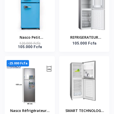
Nasco Petit
REFRIGERATEUR
120.000 Fcfa
Réfrigérateur-NASF2-
COMBINE SMART 133
105.000 Fcfa
105.000 Fcfa
110RT - 86 Litres Net /
LITRES STCB-155H
R600A
SMART TECHNOLOGY
Référence : STCB-155H
-25.000 Fcfa
Nasco Réfrigérateur 2
SMART TECHNOLOGY