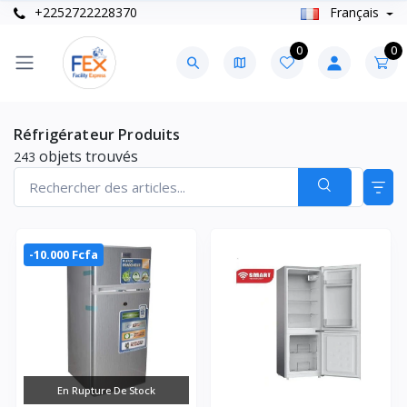
+2252722228370
Français
0
0
Réfrigérateur Produits
objets trouvés
243
-10.000 Fcfa
En Rupture De Stock