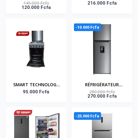
145.000 Fcfa
Battants 166L - NASF2-
Réfrigérateur Combiné
216.000 Fcfa
120.000 Fcfa
22 / HNASF2-22 - A -
Smart 230L (STCB-308)
Gris
Gris -5 Tiroirs -
-10.000 Fcfa
SMART TECHNOLOGY
RÉFRIGÉRATEUR
280.000 Fcfa
Cuisinière – Gaz 4 Feux
95.000 Fcfa
DOUBLE PORTES 311
270.000 Fcfa
Avec Four STC-5050S –
LITRES - DISTRIBUTEUR
Inox/Gris –
D'EAU – HNASFC2-45D
-25.000 Fcfa