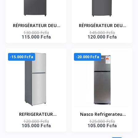
RÉFRIGÉRATEUR DEUX
RÉFRIGÉRATEUR DEUX
130.000 Fcfa
145.000 Fcfa
PORTES – AVEC CLE-
PORTES– AVEC CLE-
115.000 Fcfa
120.000 Fcfa
168 LITRES –NASF2-
202 LITRES – NASF2-
200K
250K
-15.000 Fcfa
-20.000 Fcfa
REFRIGERATEUR
Nasco Refrigerateur
120.000 Fcfa
125.000 Fcfa
DOUBLE PORTES - 258
Double Porte - NASF2-
105.000 Fcfa
105.000 Fcfa
LT - ECONOMIE
258FL-DS - 258Lt(158Lt
D'ENERGIE- NASF2-
Net) - Dark Silver -