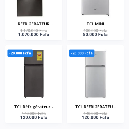
REFRIGERATEUR
TCL MINI
1.170.000 Fcfa
100.000 Fcfa
AMERICAIN DOOR IN
REFRIGERATEUR UNE
1.070.000 Fcfa
80.000 Fcfa
DOOR 4 BATTANTS 668
PORTE SILVER 90 LT -
LITRES LG : Référence :
F117SDS
GC-J287SQUV
-20.000 Fcfa
-20.000 Fcfa
TCL Réfrigérateur -
TCL REFRIGERATEUR
140.000 Fcfa
140.000 Fcfa
F118TM - 113L (83L +
DEUX PORTES 117LT
120.000 Fcfa
120.000 Fcfa
30L) - Gris Fonce - 220-
SILVER - F152TMS
240V