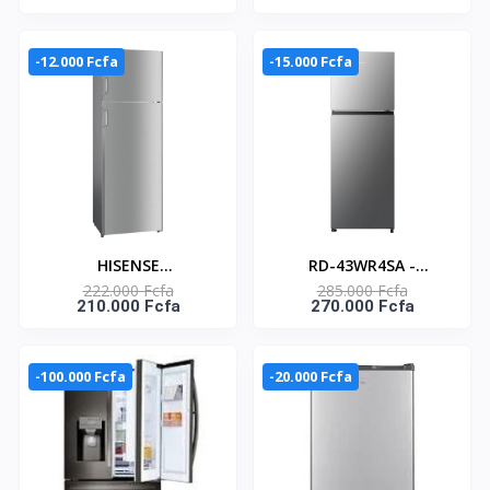
PORTES 207 LITRES –
NET–RD-32WR4SA
RD-27DR4SA
-12.000 Fcfa
-15.000 Fcfa
HISENSE
RD-43WR4SA -
222.000 Fcfa
285.000 Fcfa
RÉFRIGÉRATEUR DEUX
REFRIGERATEUR
210.000 Fcfa
270.000 Fcfa
PORTES 249 LITRES –
HISENSE / 321LT NET
RD-39DR4SG
(246LT+75LT) / SILVER /
A+
-100.000 Fcfa
-20.000 Fcfa