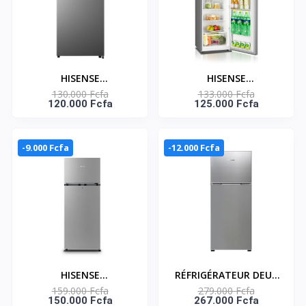
HISENSE
HISENSE
130.000 Fcfa
133.000 Fcfa
REFRIGERATEUR DEUX
RÉFRIGÉRATEUR DEUX
120.000 Fcfa
125.000 Fcfa
PORTES SILVER 124L
PORTES 168 LITRES –
NET - RD-17DR4SA
RD-22DR4SA
-9.000 Fcfa
-12.000 Fcfa
HISENSE
RÉFRIGÉRATEUR DEUX
159.000 Fcfa
279.000 Fcfa
RÉFRIGÉRATEUR DEUX
PORTES 251 LITRES
150.000 Fcfa
267.000 Fcfa