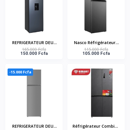
REFRIGERATEUR DEUX
Nasco Réfrigérateur -
165.000 Fcfa
115.000 Fcfa
PORTES DISTRIBUTEUR
2 Portes -Snasf2-175-
150.000 Fcfa
105.000 Fcfa
D'EAU 380LT-
107L(84Lt+23Lt)/Cle/Gri
ECONOMIE D’ENERGIE -
sfonce/Fastcooling/Eco
NASF2-380WD-FL
.Energie/220-240V
-15.000 Fcfa
REFRIGERATEUR DEUX
Réfrigérateur Combiné