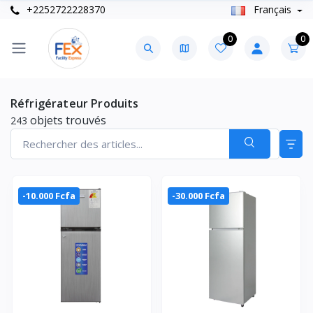
+2252722228370
Français
0
0
Réfrigérateur Produits
objets trouvés
243
-10.000 Fcfa
-30.000 Fcfa