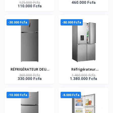
125.000 Fcfa
PORTES 157LT NET-
Américain 4 Battants
460.000 Fcfa
110.000 Fcfa
ECONOMIE D’ENERGIE -
NOFRST INVT SMART
SNASF2-220
518L (STCB-600M)-Gris
-30.000 Fcfa
-80.000 Fcfa
RÉFRIGÉRATEUR DEUX
Réfrigérateur
360.000 Fcfa
1.460.000 Fcfa
PORTES 527L NO
Américain quatre
330.000 Fcfa
1.380.000 Fcfa
FROST MULTIFLOW
portes Inverter Hisense
GRIS FONCE - SNASF2-
– 615L – Distributeur
685V1
d’eau et de glace –
-10.000 Fcfa
-8.000 Fcfa
Économique – RQ-
78WC