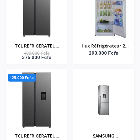
TCL REFRIGERATEUR
Ilux Réfrigérateur 2
400.000 Fcfa
AMERICAIN 2 PORTES
Battants 550 L - ILR550
290.000 Fcfa
375.000 Fcfa
433LT - P572SBSG
- Gris
-25.000 Fcfa
TCL REFRIGERATEUR
SAMSUNG