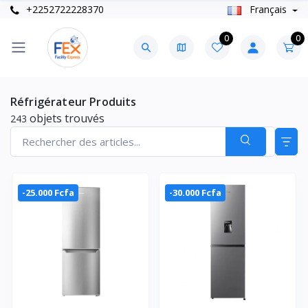
+2252722228370
Français
0
0
Réfrigérateur Produits
objets trouvés
243
-25.000 Fcfa
-30.000 Fcfa