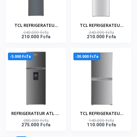
TCL REFRIGERATEUR
TCL REFRIGERATEUR
240.000 Fcfa
240.000 Fcfa
COMBINE 260L - 3
COMBINE SILVER 3
210.000 Fcfa
210.000 Fcfa
TIROIRS - F265BF
TIROIRS 309L -
DISTRIBUTEUR D'EAU -
F410BFS
-5.000 Fcfa
-30.000 Fcfa
REFRIGERATEUR ATL 02
TCL REFRIGERATEUR
280.000 Fcfa
140.000 Fcfa
BATTANTS / 324 L /
COMBINE 142 L SILVER
275.000 Fcfa
110.000 Fcfa
INOX&SILVER/
- TCL_F185BFS
DISTRIBUTEUR D'EAU