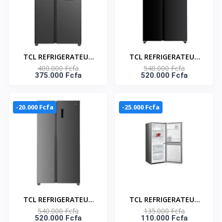
TCL REFRIGERATEUR
TCL REFRIGERATEUR
400.000 Fcfa
540.000 Fcfa
AMERICAIN DEUX
AMERICAIN DEUX
375.000 Fcfa
520.000 Fcfa
PORTES DISTRIBUTEUR
PORTES NOIR-MIROIR
D'EAU 521L - NO FROST
NO FROST 595L-
- P692SBNWD
P774SBBG
-20.000 Fcfa
-25.000 Fcfa
TCL REFRIGERATEUR
TCL REFRIGERATEUR
540.000 Fcfa
135.000 Fcfa
AMERICAIN DEUX
COMBINE 108LT SILVER
520.000 Fcfa
110.000 Fcfa