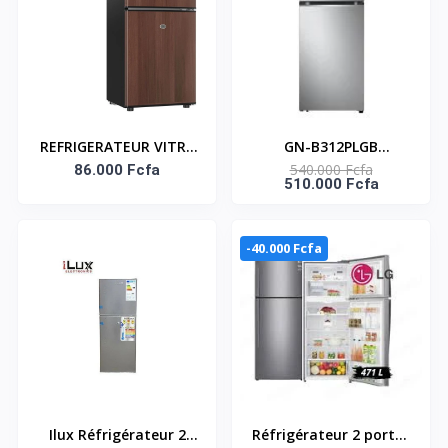
REFRIGERATEUR VITRE
GN-B312PLGB
540.000 Fcfa
2 BATTANTS SMART
86.000 Fcfa
Réfrigérateur deux
510.000 Fcfa
85L STR-99WH SMART
portes de 340 litres
TECHNOLOGY
avec compresseur à
Référence : STR-99WH
onduleur Smart
-40.000 Fcfa
Inverter, Door
Cooling+™ et LED
tactile, ThinQ™ avec
Wi-Fi - Platine argent
Ilux Réfrigérateur 2
Réfrigérateur 2 portes