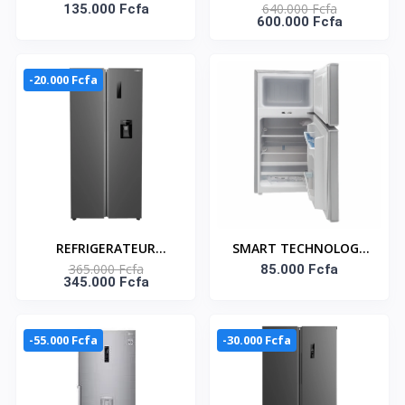
640.000 Fcfa
Battants 138 L - ILR138
135.000 Fcfa
| Compresseur Smart
600.000 Fcfa
- Gris
Inverter | 395L | Gris |
flux d’air multiple /GL-
C502HLCL| Door
-20.000 Fcfa
Cooling+™ |
Compartiment
congélateur supérieur
REFRIGERATEUR
SMART TECHNOLOGY
365.000 Fcfa
AMERICAIN
REFRIGERATEUR 2
85.000 Fcfa
345.000 Fcfa
DISTRIBUTEUR D'EAU
BATTANTS - STR-99H -
FAST COOLING - 425LT
85 L-GRIS - 12 MOIS DE
- SNASF2-62,V1WD
GARANTIE SMART
-55.000 Fcfa
-30.000 Fcfa
TECHNOLOGY
Référence : STR-99H