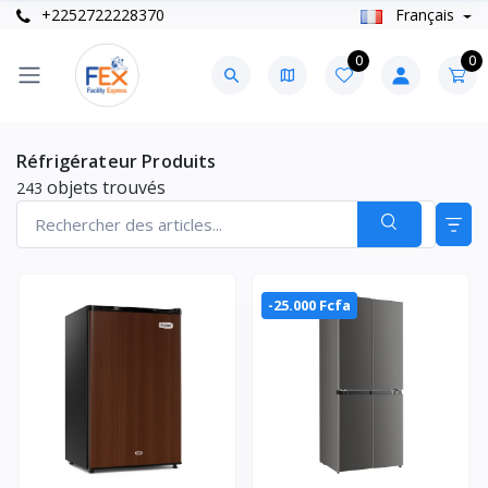
+2252722228370
Français
0
0
Réfrigérateur Produits
objets trouvés
243
-25.000 Fcfa