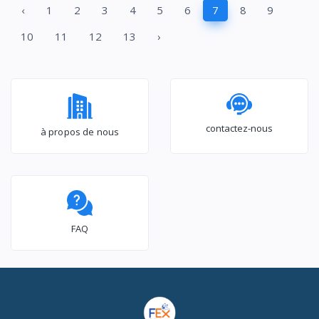
‹
1
2
3
4
5
6
7
8
9
Diagnosis™GC-
B257JLYL
10
11
12
13
›
contactez-nous
à propos de nous
FAQ