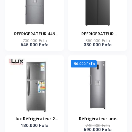
REFRIGERATEUR 446
REFRIGERATEUR
700.000 Fcfa
360.000 Fcfa
LITRES AVEC FONTAINE
AMERICAIN 425LT FAST
645.000 Fcfa
330.000 Fcfa
LG Référence : GC-
COOLING - SNASF2-
F689BLCM
62V1
-50.000 Fcfa
Ilux Réfrigérateur 2
Réfrigérateur une
740.000 Fcfa
Battants 213 L - ILR213
180.000 Fcfa
porte 313 L avec
690.000 Fcfa