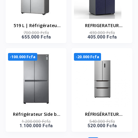
519 L | Réfrigérateur
REFRIGERATEUR
700.000 Fcfa
430.000 Fcfa
côte à côte | Flux d'air
AMERICAIN QUATRE
655.000 Fcfa
405.000 Fcfa
multiple | Dégivrage
PORTES NOIR FAST
automatique /
COOLING - 500LT -
GCFB507PQAM
SNASF2-64,4V1B
-100.000 Fcfa
-20.000 Fcfa
Réfrigérateur Side by
RÉFRIGÉRATEUR
1.200.000 Fcfa
540.000 Fcfa
Side |Compresseur
FRENCH DOOR 348
1.100.000 Fcfa
520.000 Fcfa
Smart Inverter |Flux
LITRES - 2 TIROIRS -
d’air multiple |Smart
SNASF2-66.2-F