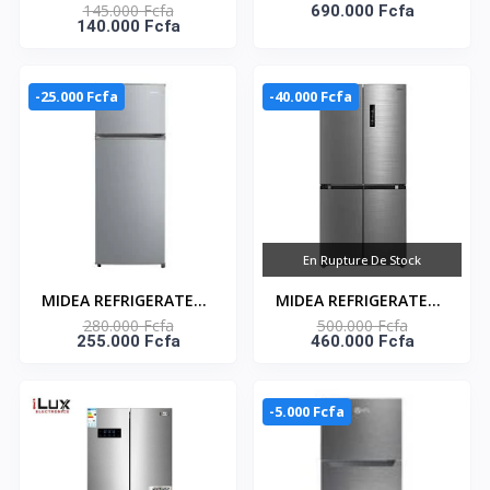
145.000 Fcfa
BATTANTS / 168 L /
REFRIGERATEUR
690.000 Fcfa
140.000 Fcfa
INOX&SILVER
FRENCH DOOR 4
PORTES - 468L
-25.000 Fcfa
-40.000 Fcfa
En Rupture De Stock
MIDEA REFRIGERATEUR
MIDEA REFRIGERATEUR
280.000 Fcfa
500.000 Fcfa
COMBINE 270L NO
FRENCH DOOR 424 L
255.000 Fcfa
460.000 Fcfa
FROST INVERTER - 3
INVERTER-
TIROIRS -
MDRF632FGF46
MDRB380FGD50
-5.000 Fcfa