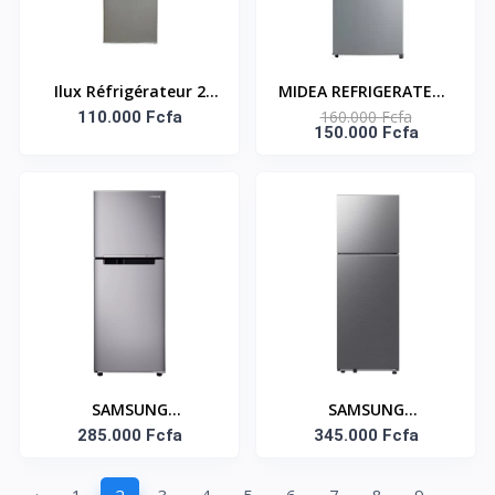
Ilux Réfrigérateur 2
MIDEA REFRIGERATEUR
160.000 Fcfa
Battants 118 L - ILR118
110.000 Fcfa
DEUX PORTES 204LT
150.000 Fcfa
- Gris
SILVER -
MDRT294FGF50D
SAMSUNG
SAMSUNG
REFRIGERATEUR 255 LT
285.000 Fcfa
REFRIGERATEUR DEUX
345.000 Fcfa
PORTES FROST FREE
REFINED INOX 305LT