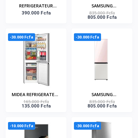
REFRIGERATEUR
SAMSUNG
835.000 Fcfa
AMERICAIN ILUX A
390.000 Fcfa
REFRIGERATEUR
805.000 Fcfa
BATTANTS 485 LITRES
COMBINE BESPOKE
ILUX
339L
-30.000 Fcfa
-30.000 Fcfa
MIDEA REFRIGERATEUR
SAMSUNG
165.000 Fcfa
835.000 Fcfa
COMBINE 174LT - 2
REFRIGERATEUR
135.000 Fcfa
805.000 Fcfa
TIROIRS -
COMBINE BESPOKE
MDRB241FGF50
339L
-10.000 Fcfa
-30.000 Fcfa