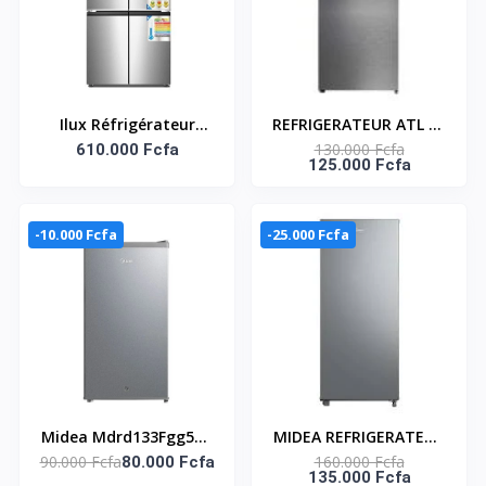
Ilux Réfrigérateur
REFRIGERATEUR ATL 02
130.000 Fcfa
Américain 4 Battants -
610.000 Fcfa
BATTANTS / 138 L /
125.000 Fcfa
No Frost - ILFA595 -
INOX&SILVER
595 L - Gris
-10.000 Fcfa
-25.000 Fcfa
Midea Mdrd133Fgg50 -
MIDEA REFRIGERATEUR
90.000 Fcfa
160.000 Fcfa
Petit Frigo Midea - 1
80.000 Fcfa
UNE PORTE 190LT -
135.000 Fcfa