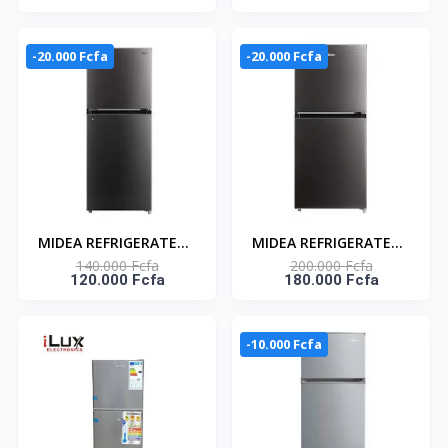
Porte - 85Lt - Silver -
MDRD268FGG50
Avec Cle
-20.000 Fcfa
-20.000 Fcfa
MIDEA REFRIGERATEUR
MIDEA REFRIGERATEUR
140.000 Fcfa
200.000 Fcfa
DEUX PORTES 128 LIT
DOUBLE PORTES 179L -
120.000 Fcfa
180.000 Fcfa
NOIR -
MDRT268MTV28
MIDEA_MDRT187FGG28
-10.000 Fcfa