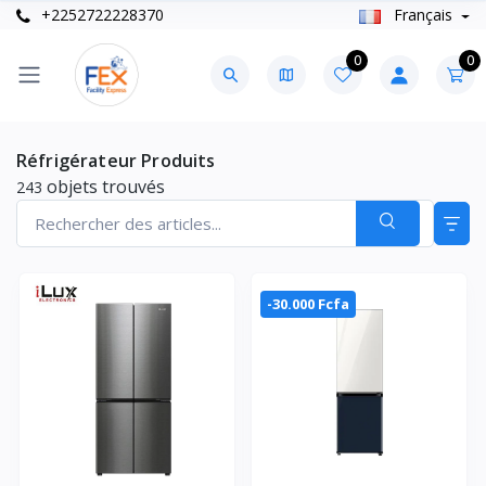
+2252722228370
Français
0
0
Réfrigérateur Produits
objets trouvés
243
-30.000 Fcfa