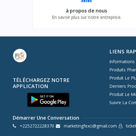
à propos de nous
En savoir plus sur notre entreprise.
LIENS RA
Informations 
Produits Pha
Produit Le Pl
TÉLÉCHARGEZ NOTRE
APPLICATION
Derniers Prod
Produit Le M
Suivre La C
Démarrer Une Conversation
+2252722228370
marketingfexci@gmail.com
ticke