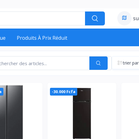
su
ue
Produits À Prix Réduit
trier par
a
-30.000 Fcfa