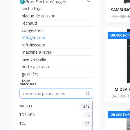
Gros Electroménagers
sèche linge
SAMSUNG
plaque de cuisson
775.000 F
AMERIC
réchaud
PORTE
congélateur
-30.000 Fcf
réfrigérateur
refroidisseur
machine a laver
lave vaisselle
hotte aspirante
gazinière
four
marques
TV et Accessoires
MIDEA 
Climatisation, chauffage et
240.000 F
DOUBLE
ventilateur
MDR
NASCO
348
Maison et Bureau
beautés et accessoires
-20.000 Fcf
TOSHIBA
9
Petit Electroménager
TCL
92
Audio et Hifi