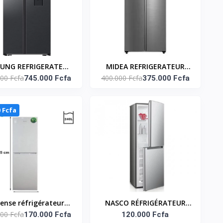
UNG REFRIGERATEUR
MIDEA REFRIGERATEUR
00 Fcfa
400.000 Fcfa
ERICAIN INVERTER
745.000 Fcfa
DEUX PORTES 460L NO
375.000 Fcfa
 DISTRIBUTEUR D'EAU
FROST INVERTER -
578L - NO FROST
MDRS619FGF46
0 Fcfa
sense réfrigérateur
NASCO RÉFRIGÉRATEUR
00 Fcfa
biné - Rd-34dc4sa -
170.000 Fcfa
COMBINÉ 140 LITRES –
120.000 Fcfa