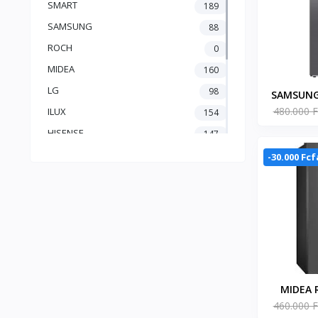
SMART
189
SAMSUNG
88
ROCH
0
MIDEA
160
LG
98
SAMSUNG
480.000 F
DEUX
ILUX
154
OPT
HISENSE
147
FILAS
0
-30.000 Fcf
FIESTA
1
BINATONE
0
BEKO
36
ATL
122
MIDEA 
460.000 F
AMERICA