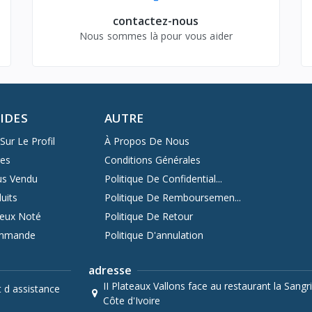
contactez-nous
Nous sommes là pour vous aider
PIDES
AUTRE
Sur Le Profil
À Propos De Nous
res
Conditions Générales
us Vendu
Politique De Confidential...
uits
Politique De Remboursemen...
ieux Noté
Politique De Retour
ommande
Politique D'annulation
adresse
II Plateaux Vallons face au restaurant la Sangri
t d assistance
Côte d'Ivoire