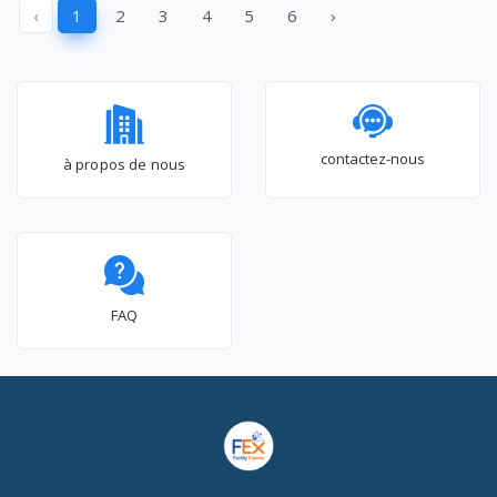
‹
1
2
3
4
5
6
›
WT3K1123UB
WT3K1423UB
contactez-nous
à propos de nous
FAQ