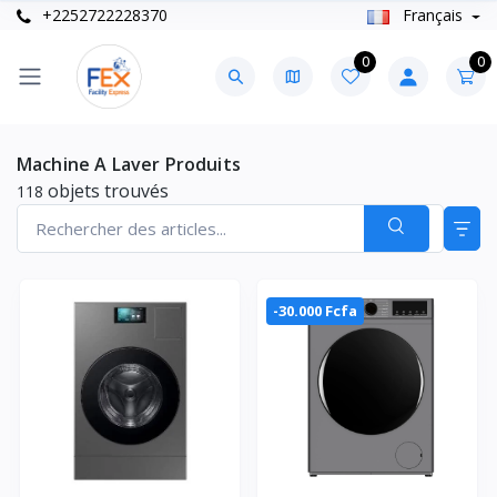
+2252722228370
Français
0
0
Machine A Laver Produits
objets trouvés
118
-30.000 Fcfa