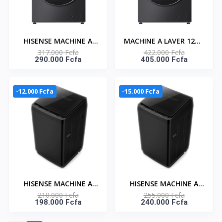
HISENSE MACHINE A
MACHINE A LAVER 12KG
317.000 Fcfa
422.000 Fcfa
LAVER 12KG FRONT
FRONT LOAD PREMIUM
290.000 Fcfa
405.000 Fcfa
LOAD PREMIUM BLACK
BLACK - AI SUPER WASH
- A+++ CONNECT LIFE -
-WF7S1247BB
WF5S1243BB
-12.000 Fcfa
-15.000 Fcfa
HISENSE MACHINE A
HISENSE MACHINE A
210.000 Fcfa
255.000 Fcfa
LAVER 11KG TOP LOAD
LAVER 14KG TOP LOAD
198.000 Fcfa
240.000 Fcfa
BUBBLE CLEAN -
BUBBLE CLEAN -
AUTOMATIQUE -
AUTOMATIQUE -