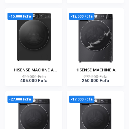
- SECHAGE- NASTT-
5KG FRONT LOAD -
B100FL
CONNECT LIFE -
WD3S8043BB
-15.000 Fcfa
-12.500 Fcfa
HISENSE MACHINE A
HISENSE MACHINE A
420.000 Fcfa
272.500 Fcfa
LAVER FRONT LOAD -
LAVER 10.5KG FRONT
405.000 Fcfa
260.000 Fcfa
CONNECT LIFE - 12KG
LOAD CONNECT LIFE -
SECHAGE 8KG -
WF3S1043BB
WD5S1245BB
-27.000 Fcfa
-17.000 Fcfa