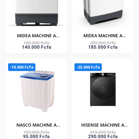
MIDEA MACHINE A
MIDEA MACHINE A
160.000 Fcfa
200.000 Fcfa
LAVER 14KG TOP LOAD
LAVER 18KG TOP LOAD
140.000 Fcfa
185.000 Fcfa
- TWIN TUB -
- TWIN TUB -
MT100W140/WG
MT100W180/WG
-10.000 Fcfa
-25.000 Fcfa
NASCO MACHINE A
HISENSE MACHINE A
105.000 Fcfa
315.000 Fcfa
LAVER 10KG TWIN TUB
LAVER 8KG ET SECHAGE
95.000 Fcfa
290.000 Fcfa