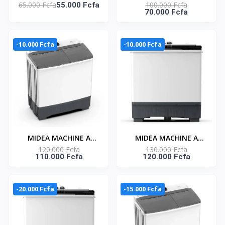
65.000 Fcfa
100.000 Fcfa
LAVER TOP LOAD 6KG
55.000 Fcfa
LAVER 9KG TOP LOAD -
70.000 Fcfa
BLANC SINGLE TUB -
MTT90-WP2302
MTT60-WP2403
-10.000 Fcfa
-10.000 Fcfa
MIDEA MACHINE A
MIDEA MACHINE A
120.000 Fcfa
130.000 Fcfa
LAVER 10 KG TOP LOAD
LAVER 12KG TOP LOAD
110.000 Fcfa
120.000 Fcfa
- TWIN TUB-
- TWIN TUB-
MT100W100/WG
MT100W120/WG
-20.000 Fcfa
-15.000 Fcfa