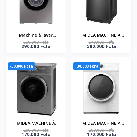
Machine à laver
MIDEA MACHINE A
330.000 Fcfa
340.000 Fcfa
automatique
LAVER 16KG TOP LOAD
290.000 Fcfa
300.000 Fcfa
Samsung – 8KG –
AUTOMATIQUE -
Ouverture frontale –
TURBO - MA512W160/T
Essorage – Rinçage –
-30.000 Fcfa
-30.000 Fcfa
WW80T3040BS/NQ
MIDEA MACHINE À
MIDEA MACHINE A
200.000 Fcfa
200.000 Fcfa
LAVER AUTOMATIQUE
LAVER 7KG
170.000 Fcfa
170.000 Fcfa