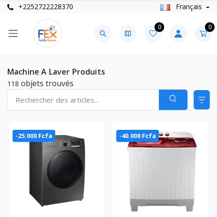
+2252722228370
Français
0
0
Machine A Laver Produits
objets trouvés
118
-25.000 Fcfa
-40.000 Fcfa