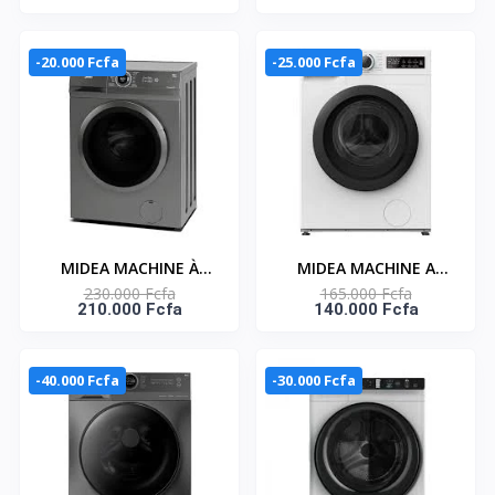
7KG - INVERTER-
AUTOMATIQUE FRONT
MF100W70/T-KT
LOAD - HEALTHGUARD
- MF100W70/W
-20.000 Fcfa
-25.000 Fcfa
MIDEA MACHINE À
MIDEA MACHINE A
230.000 Fcfa
165.000 Fcfa
LAVER AUTOMATIQUE
LAVER 6KG FRONT
210.000 Fcfa
140.000 Fcfa
8KG HEALTHGUARD -
LOAD - MF110W60D/W-
INVERTER QUATRO -
FR
MF100W80B/T
-40.000 Fcfa
-30.000 Fcfa