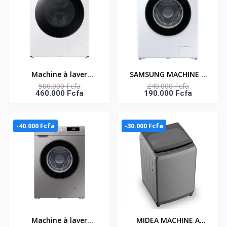
WW11CGC04DABNQ
Machine à laver
SAMSUNG MACHINE A
500.000 Fcfa
240.000 Fcfa
Samsung – 12KG –
LAVER 7KG FRONT
460.000 Fcfa
190.000 Fcfa
Ouverture frontale –
LOAD DIGITAL
Lavage Intelligent –
INVERTER -
Séchage – Essorage –
WW70FG3M05AWNQ
-40.000 Fcfa
-30.000 Fcfa
Rinçage – Wi-Fi intégré
– Bouton + tactile –
WW12BB944DGMNQ
Machine à laver
MIDEA MACHINE A