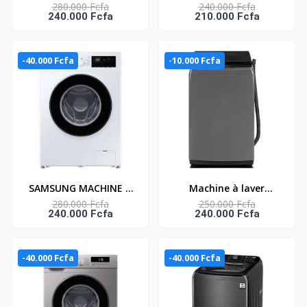
280.000 Fcfa
240.000 Fcfa
Samsung – 7KG –
LAVER 10.5KG TOP
240.000 Fcfa
210.000 Fcfa
Ouverture frontale –
LOAD AUTOMATIQUE-
Essorage – Rinçage –
HYGIENE +
WW70T3010BS/NQ
HEALTHGUARD -
-40.000 Fcfa
-10.000 Fcfa
MA200W105/G
SAMSUNG MACHINE A
Machine à laver
280.000 Fcfa
250.000 Fcfa
LAVER 8KG FRONT
automatique Midea –
240.000 Fcfa
240.000 Fcfa
LOAD DIGITAL
14KG – Puissance 650W
INVERTER -
– Ouverture par le
WW80FG3M05AWNQ
haut – Essorage –
-40.000 Fcfa
-40.000 Fcfa
Rinçage –
MA200W140/G