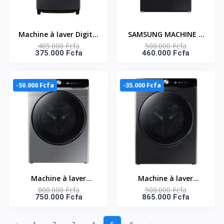
Machine à laver Digital
SAMSUNG MACHINE A
405.000 Fcfa
500.000 Fcfa
Inverter Samsung –
LAVER 11KG + SECHAGE
375.000 Fcfa
460.000 Fcfa
17KG – 500W –
6KG -
Ouverture par le haut
WD11DG5B15BBEU
– Essorage – Rinçage –
-50.000 Fcfa
-35.000 Fcfa
Bouton + tactile –
WA80F17S8CNQ
Machine à laver
Machine à laver
800.000 Fcfa
900.000 Fcfa
inverter Samsung –
Samsung – 21KG –
750.000 Fcfa
865.000 Fcfa
17kg – Séchage 10kg –
Essorage 12KG –
Ouverture frontale –
Rinçage – Ouverture