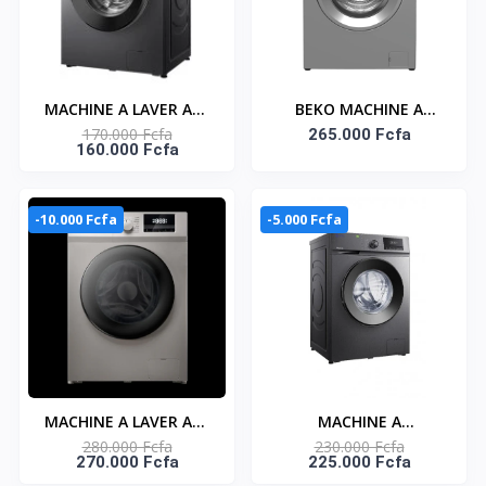
MACHINE A LAVER ATL
BEKO MACHINE A
170.000 Fcfa
7KG/ SILVER/
LAVER FRONT LOAD
265.000 Fcfa
160.000 Fcfa
AUTOMATIQUE/
GRIS 8KG
A+++/INVERTER/ ESS.
1200 T-MIN/ 220-240V/
-10.000 Fcfa
-5.000 Fcfa
MACHINE A LAVER ATL
MACHINE A
280.000 Fcfa
230.000 Fcfa
12KG/ SILVER/
LAVER/SECHER ATL
270.000 Fcfa
225.000 Fcfa
AUTOMATIQUE/
8KG-5KG/ SILVER/