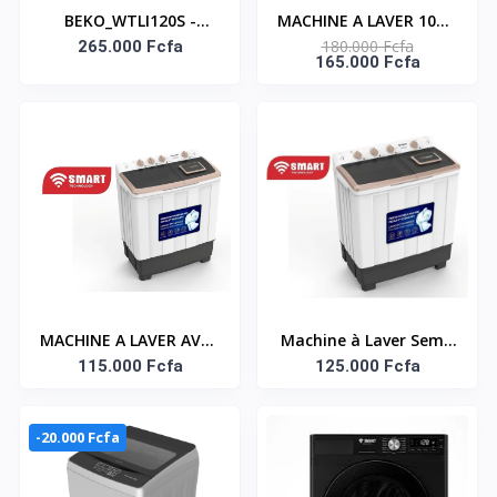
BEKO_WTLI120S -
MACHINE A LAVER 10KG
180.000 Fcfa
MACHINE A LAVER
265.000 Fcfa
TOP LOAD
165.000 Fcfa
BEKO/ 12KG/ TOP
AUTOMATIQUE -
LOAD/ FULLY
SNASTL-10KG-G
AUTOMATIC/GRIS
CLAIR/220V/FUZZY
CONTROL
MACHINE A LAVER AVEC
Machine à Laver Semi-
ESSORAGE 2 EN 1 SEMI-
115.000 Fcfa
Auto – Double Bac
125.000 Fcfa
AUTO 10KG SMART
Avec Essorage –
STMLS-10H SMART
STMLS-12H- 12 Kg –
-20.000 Fcfa
TECHNOLOGY
Blanc – Garantie 6
Référence : STMLS-10H
Mois