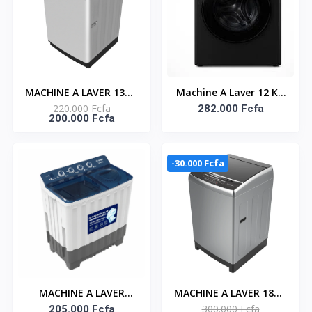
MACHINE A LAVER 13KG
Machine A Laver 12 KG
220.000 Fcfa
TOP LOAD
Automatique (STML-
282.000 Fcfa
200.000 Fcfa
AUTOMATIQUE -
12M) -2000W- 1400
SNASTL-13KG-G
Tours/Minute- Gris -
Garantie 6 Mois -
-30.000 Fcfa
Smart technology
MACHINE A LAVER
MACHINE A LAVER 18KG
300.000 Fcfa
DOUBLE BAC SEMI-
205.000 Fcfa
TOP LOAD