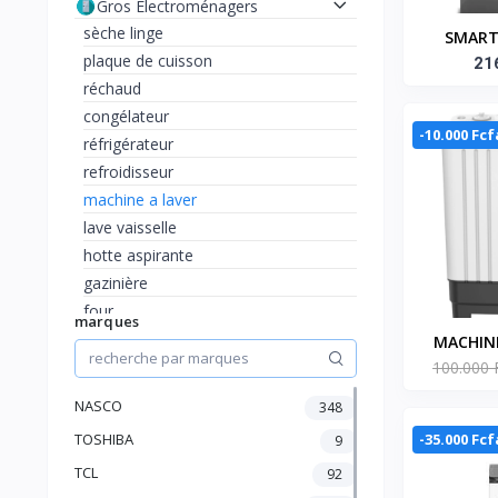
Gros Electroménagers
sèche linge
SMART
plaque de cuisson
Machine
21
réchaud
8SH 
congélateur
-10.000 Fcf
réfrigérateur
refroidisseur
machine a laver
lave vaisselle
hotte aspirante
gazinière
four
marques
TV et Accessoires
MACHINE
Climatisation, chauffage et
100.000 
ESSORAGE
ventilateur
NA
NASCO
348
Maison et Bureau
beautés et accessoires
-35.000 Fcf
TOSHIBA
9
Petit Electroménager
TCL
92
Audio et Hifi