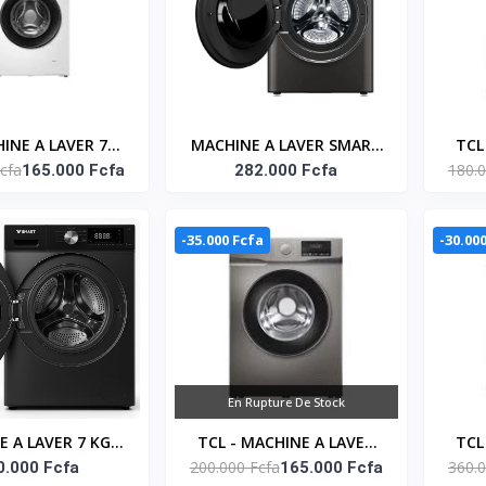
INE A LAVER 7KG
MACHINE A LAVER SMART
TCL
cfa
180.0
E FRONTALE -
165.000 Fcfa
10 KG(STML-10M)
282.000 Fcfa
6KG
P607FL
INV
-35.000 Fcfa
-30.00
En Rupture De Stock
 A LAVER 7 KG-
TCL - MACHINE A LAVER
TCL
200.000 Fcfa
360.0
-7SM SMART
0.000 Fcfa
7KG CHARGE FRONTALE -
165.000 Fcfa
10KG