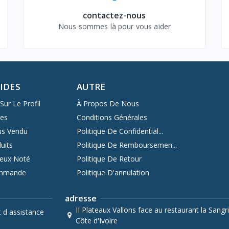
contactez-nous
Nous sommes là pour vous aider
PIDES
AUTRE
Sur Le Profil
À Propos De Nous
res
Conditions Générales
us Vendu
Politique De Confidential...
uits
Politique De Remboursemen...
ieux Noté
Politique De Retour
ommande
Politique D'annulation
adresse
II Plateaux Vallons face au restaurant la Sangri
t d assistance
Côte d'Ivoire