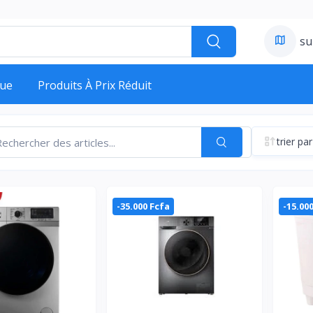
su
ue
Produits À Prix Réduit
trier par
-35.000 Fcfa
-15.00