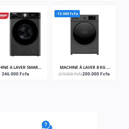
ERTER - TCL_P610FLS
NASTT-JS80
-15.000 Fcfa
INE A LAVER SMART
MACHINE À LAVER 8 KG -
215.000 Fcfa
0 KG (STML-10WM)
246.000 Fcfa
ECRAN D'AFFICHAGE –
200.000 Fcfa
SNASFL-8KG-SBD