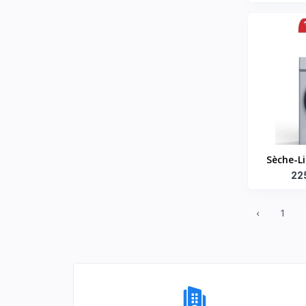
TECHNOL
06 MOIS R
Sèche-L
(STSL-8W
22
‹
1