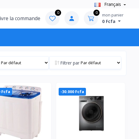
Français
0
0
mon panier
ivre la commande
0 Fcfa
Filtrer par
0 Fcfa
-30.000 Fcfa