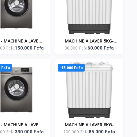
 - MACHINE A LAVER
MACHINE A LAVER 5KG-
00 Fcfa
80.000 Fcfa
 CHARGE FRONTALE -
150.000 Fcfa
ESSORAGE 3KG TOP LOAD -
60.000 Fcfa
ERTER - TCL_P606FLS
TWIN TUB- NASTT-JS50
0 Fcfa
-15.000 Fcfa
 - MACHINE A LAVER
MACHINE A LAVER 8KG-
00 Fcfa
100.000 Fcfa
 CHARGE FRONTALE -
330.000 Fcfa
ESSORAGE 5KG TOP LOAD -
85.000 Fcfa