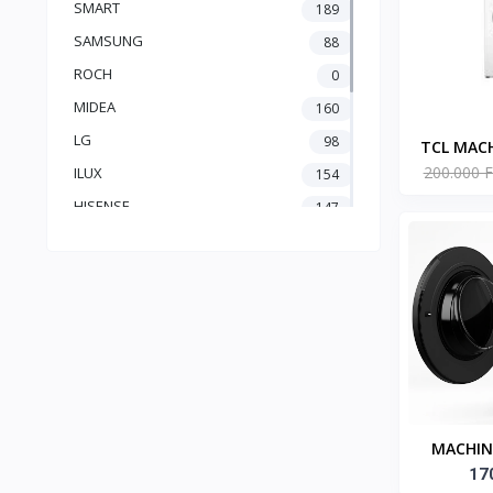
SMART
189
SAMSUNG
88
ROCH
0
MIDEA
160
LG
98
TCL MACH
200.000 F
CHARG
ILUX
154
HISENSE
147
FILAS
0
FIESTA
1
BINATONE
0
BEKO
36
ATL
122
MACHINE
STML
17