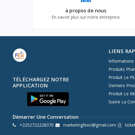
à propos de nous
En savoir plus sur notre entreprise.
LIENS RA
Informations 
Produits Pha
Produit Le Pl
TÉLÉCHARGEZ NOTRE
APPLICATION
Derniers Prod
Produit Le M
Suivre La C
Démarrer Une Conversation
+2252722228370
marketingfexci@gmail.com
ticke