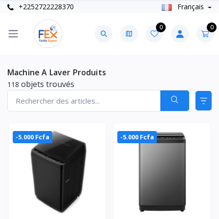
+2252722228370
Français
0
0
Machine A Laver Produits
objets trouvés
118
-5.000 Fcfa
-5.000 Fcfa