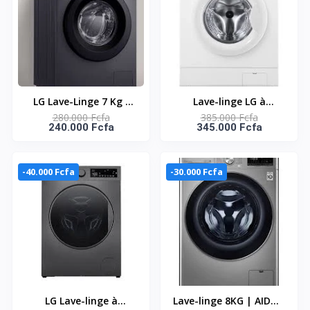
LG Lave-Linge 7 Kg -
Lave-linge LG à
280.000 Fcfa
385.000 Fcfa
F2Y1Hyp6J - à
chargement frontal 8
240.000 Fcfa
345.000 Fcfa
Chargement Fronta
kg, blanc FH2J3TDNG0P
Rpm 1200 - Onduleur
Entièrement
-40.000 Fcfa
-30.000 Fcfa
Automatique - 6
Motion Direct Drive -
Steam + - Smart
Diagnosis
LG Lave-linge à
Lave-linge 8KG | AIDD™