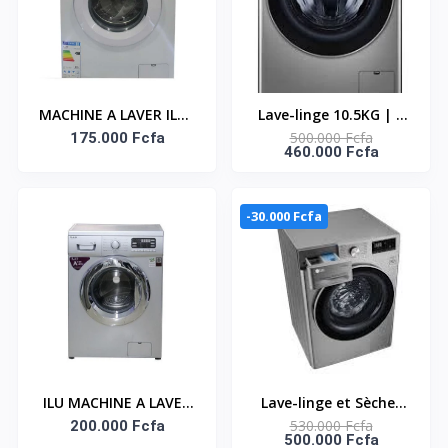
F2Y1VYPYJP
MACHINE A LAVER ILUX
Lave-linge 10.5KG | 6
500.000 Fcfa
AUTO 7KG BLANC
175.000 Fcfa
Motion Direct Drive™ |
460.000 Fcfa
LXFW-70118W
AIDD™ | technologie
Steam™ F4V5RYP2T
-30.000 Fcfa
ILU MACHINE A LAVER
Lave-linge et Sèche-
530.000 Fcfa
AUTO 8KG INOX LXFW-
200.000 Fcfa
linge, Capacité de
500.000 Fcfa