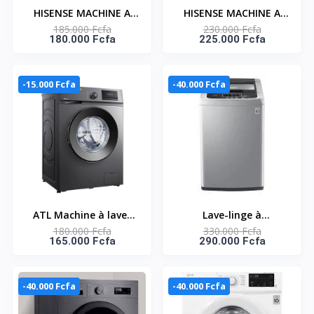
HISENSE MACHINE A
HISENSE MACHINE A
185.000 Fcfa
230.000 Fcfa
LAVER 9KG TOP LOAD
LAVER TOP LOAD 11KG-
180.000 Fcfa
225.000 Fcfa
BUBBLE CLEAN -
BUBBLE CLEAN -
AUTOMATIQUE -
WTJA1112T
WT3K9022UB
-15.000 Fcfa
-40.000 Fcfa
ATL Machine à laver
Lave-linge à
180.000 Fcfa
330.000 Fcfa
automatique - 7Kg -
chargement par le
165.000 Fcfa
290.000 Fcfa
Inverter - 1400 Tpm
haut Smart Inverter, 8
kg T8585NDHV
-40.000 Fcfa
-40.000 Fcfa