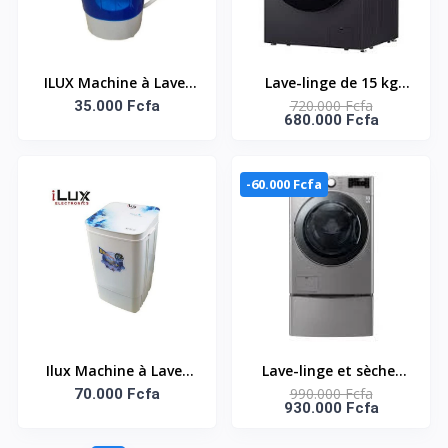
ILUX Machine à Laver
Lave-linge de 15 kg
720.000 Fcfa
Semi-Auto 3 Kg – WLX-
35.000 Fcfa
avec sèche-linge de 8
680.000 Fcfa
3008 – Lavage &
kg | Machine à laver à
Essorage – Bleu
chargement frontal |
6 mouvements
-60.000 Fcfa
associés DD | AI DD |
Steam |
TurboWash360 | Noir
mat F0Z6DRP24
Ilux Machine à Laver
Lave-linge et sèche-
990.000 Fcfa
Semi-Auto – 8Kg – LX-
70.000 Fcfa
linge 18/10 Kg |
930.000 Fcfa
8010GS
+Miniwash | 6 Motion
| Steam™ |