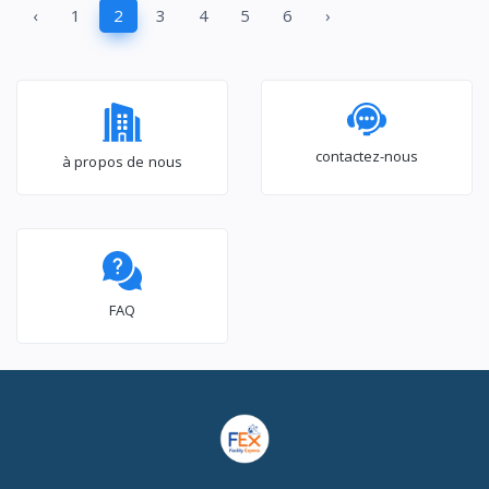
‹
1
2
3
4
5
6
›
TurboWash™ |
TurboDry F0L2CRV2T2
contactez-nous
à propos de nous
FAQ