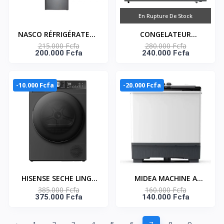
En Rupture De Stock
NASCO RÉFRIGÉRATEUR
CONGELATEUR
215.000 Fcfa
280.000 Fcfa
COMBINÉ 246 LITRES –
HORIZONTAL UNE
200.000 Fcfa
240.000 Fcfa
HNASD2-33
PORTE GRIS AVEC
SERRURE 448L- NAS-
600WA-DS
-10.000 Fcfa
-20.000 Fcfa
HISENSE SECHE LINGE
MIDEA MACHINE A
385.000 Fcfa
160.000 Fcfa
10KG - CONNECT LIFE -
LAVER 14KG TOP LOAD
375.000 Fcfa
140.000 Fcfa
DH5S102BB
- TWIN TUB -
MT100W140/WG