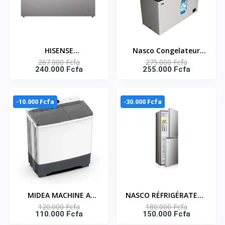
HISENSE
Nasco Congelateur
267.000 Fcfa
275.000 Fcfa
CONGÉLATEUR
Horizontal - NAS-
240.000 Fcfa
255.000 Fcfa
HORIZONTAL AVEC
550FL-DD-DS - Dark
SERRURE 410 LITRES–
Silver - 2 Portes - 2
FC-55DD4HA
Paniers - 450Lt Net -
-10.000 Fcfa
-30.000 Fcfa
220-240V
MIDEA MACHINE A
NASCO RÉFRIGÉRATEUR
120.000 Fcfa
180.000 Fcfa
LAVER 10 KG TOP LOAD
COMBINÉ 229 LITRES –
110.000 Fcfa
150.000 Fcfa
- TWIN TUB-
HNASD2-29