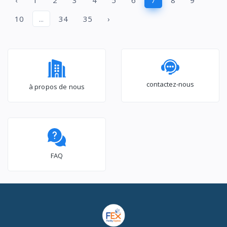
‹
1
2
3
4
5
6
7
8
9
10
...
34
35
›
contactez-nous
à propos de nous
FAQ