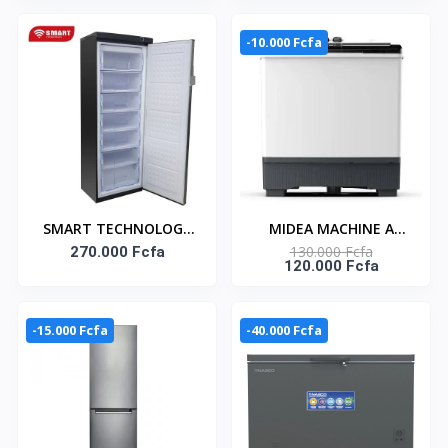
MT100W100/WG
-10.000 Fcfa
SMART TECHNOLOGY
MIDEA MACHINE A
130.000 Fcfa
Congélateur Vertical 7
270.000 Fcfa
LAVER 12KG TOP LOAD
120.000 Fcfa
Tiroirs 350L (STCD-
- TWIN TUB-
355H) -
MT100W120/WG
-15.000 Fcfa
-40.000 Fcfa