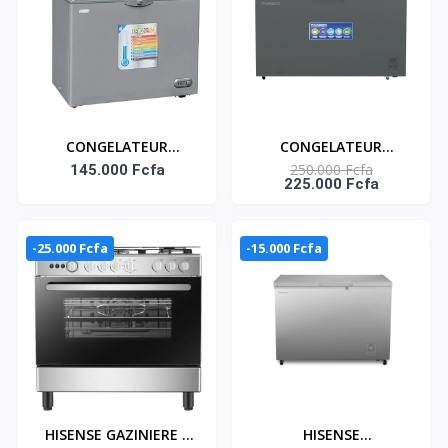
CONGELATEUR
CONGELATEUR
250.000 Fcfa
HORIZONTAL 235
145.000 Fcfa
HORIZONTAL UNE
225.000 Fcfa
LITRES SMART
PORTE ECO ENERGIE -
TECHNOLOGY
397L - NAS-500WA-DS
-25.000 Fcfa
-15.000 Fcfa
HISENSE GAZINIERE 5
HISENSE