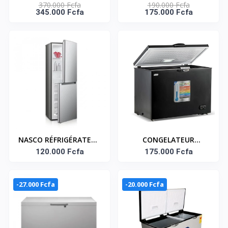
370.000 Fcfa
190.000 Fcfa
FEUX - ELECTRIQUE 41
CONGÉLATEUR
345.000 Fcfa
175.000 Fcfa
W - HFG90335RX
HORIZONTAL AVEC
SERRURE 310 LITRES–
FC-40DD4HA
NASCO RÉFRIGÉRATEUR
CONGELATEUR
COMBINÉ 140 LITRES –
120.000 Fcfa
HORIZONTAL 264
175.000 Fcfa
HNASD2-20
LITRES SMART
TECHNOLOGY
-27.000 Fcfa
-20.000 Fcfa