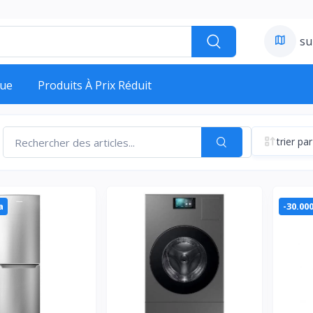
su
ue
Produits À Prix Réduit
trier par
a
-30.00