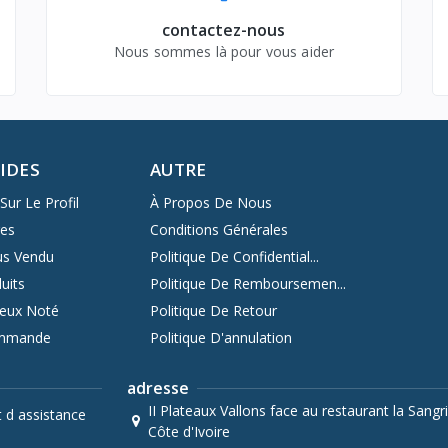
contactez-nous
Nous sommes là pour vous aider
PIDES
AUTRE
Sur Le Profil
À Propos De Nous
res
Conditions Générales
us Vendu
Politique De Confidential...
uits
Politique De Remboursemen...
ieux Noté
Politique De Retour
ommande
Politique D'annulation
adresse
II Plateaux Vallons face au restaurant la Sangri
t d assistance
Côte d'Ivoire