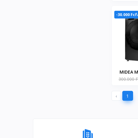
INVERTER
MF2
-30.000 Fcf
MIDEA M
300.000 F
12KG
FRONT
MF2
‹
1