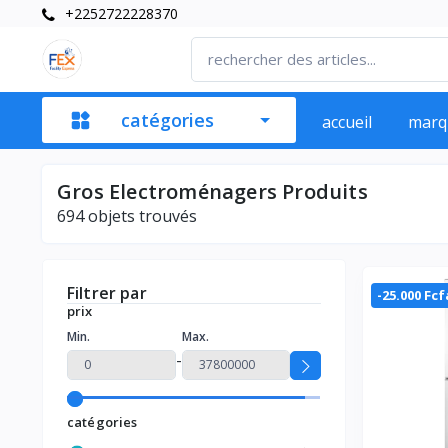
+2252722228370
catégories
accueil
marq
Gros Electroménagers Produits
694
objets trouvés
Filtrer par
-25.000 Fcf
prix
Min.
Max.
-
catégories