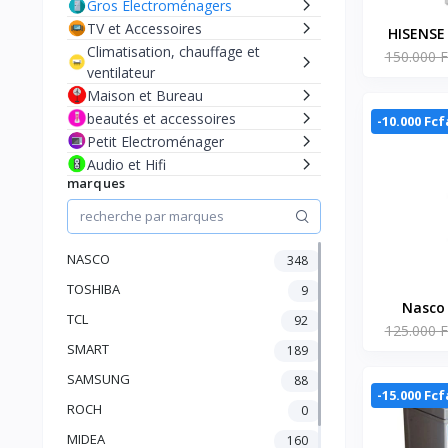
Gros Electroménagers
TV et Accessoires
HISENSE
Climatisation, chauffage et
150.000 F
COMBINÉ 
ventilateur
Maison et Bureau
beautés et accessoires
-10.000 Fcf
Petit Electroménager
Audio et Hifi
marques
NASCO
348
TOSHIBA
9
Nasco 
TCL
92
125.000 F
Combine 
SMART
189
- 243L
Tiroi
SAMSUNG
88
-15.000 Fcf
D'En
ROCH
0
MIDEA
160