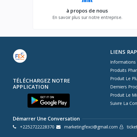
à propos de nous
En savoir plus sur notre entreprise.
LIENS RA
Informations 
Produits Pha
Produit Le Pl
TÉLÉCHARGEZ NOTRE
APPLICATION
Derniers Prod
Produit Le M
Suivre La C
Démarrer Une Conversation
+2252722228370
marketingfexci@gmail.com
ticke