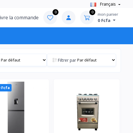
Français
0
0
mon panier
ivre la commande
0 Fcfa
Filtrer par
0 Fcfa