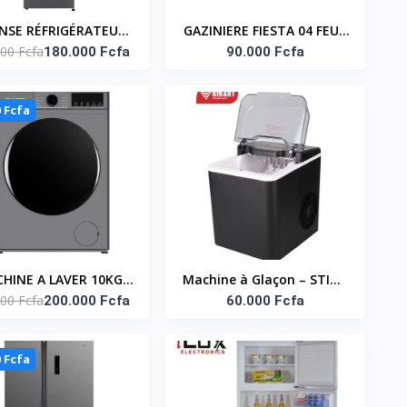
ENSE RÉFRIGÉRATEUR
GAZINIERE FIESTA 04 FEUX
00 Fcfa
MBINÉ 259 LITRES -
180.000 Fcfa
AUTOMATIQUE
90.000 Fcfa
IBUTEUR D’EAU – RD-
34DC4SB
0 Fcfa
HINE A LAVER 10KG
Machine à Glaçon – STIM-
00 Fcfa
RGEMENT FRONTALE
200.000 Fcfa
8888A – 15kg/24h – 1,7L –
60.000 Fcfa
RTER - NASFL-JS10KG-
Gris –
S
0 Fcfa