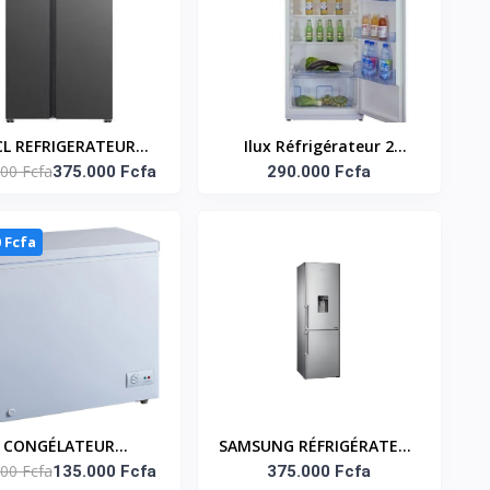
CL REFRIGERATEUR
Ilux Réfrigérateur 2
00 Fcfa
ERICAIN 2 PORTES
375.000 Fcfa
Battants 550 L - ILR550 -
290.000 Fcfa
433LT - P572SBSG
Gris
0 Fcfa
CONGÉLATEUR
SAMSUNG RÉFRIGÉRATEUR
00 Fcfa
IZONTAL 195 LITRES
135.000 Fcfa
COMBINE - DISTRIBUTEUR
375.000 Fcfa