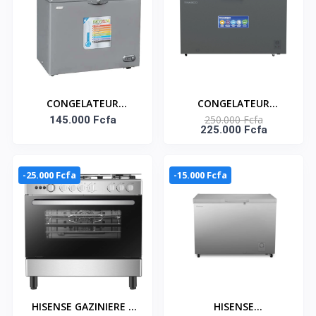
CONGELATEUR
CONGELATEUR
250.000 Fcfa
HORIZONTAL 235
145.000 Fcfa
HORIZONTAL UNE
225.000 Fcfa
LITRES SMART
PORTE ECO ENERGIE -
TECHNOLOGY
397L - NAS-500WA-DS
-25.000 Fcfa
-15.000 Fcfa
HISENSE GAZINIERE 5
HISENSE