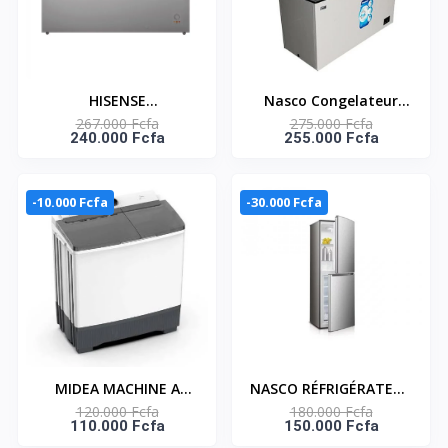
HISENSE
Nasco Congelateur
267.000 Fcfa
275.000 Fcfa
CONGÉLATEUR
Horizontal - NAS-
240.000 Fcfa
255.000 Fcfa
HORIZONTAL AVEC
550FL-DD-DS - Dark
SERRURE 410 LITRES–
Silver - 2 Portes - 2
FC-55DD4HA
Paniers - 450Lt Net -
-10.000 Fcfa
-30.000 Fcfa
220-240V
MIDEA MACHINE A
NASCO RÉFRIGÉRATEUR
120.000 Fcfa
180.000 Fcfa
LAVER 10 KG TOP LOAD
COMBINÉ 229 LITRES –
110.000 Fcfa
150.000 Fcfa
- TWIN TUB-
HNASD2-29