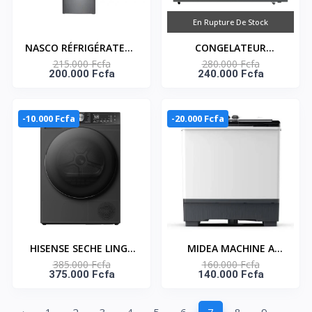
En Rupture De Stock
NASCO RÉFRIGÉRATEUR
CONGELATEUR
215.000 Fcfa
280.000 Fcfa
COMBINÉ 246 LITRES –
HORIZONTAL UNE
200.000 Fcfa
240.000 Fcfa
HNASD2-33
PORTE GRIS AVEC
SERRURE 448L- NAS-
600WA-DS
-10.000 Fcfa
-20.000 Fcfa
HISENSE SECHE LINGE
MIDEA MACHINE A
385.000 Fcfa
160.000 Fcfa
10KG - CONNECT LIFE -
LAVER 14KG TOP LOAD
375.000 Fcfa
140.000 Fcfa
DH5S102BB
- TWIN TUB -
MT100W140/WG