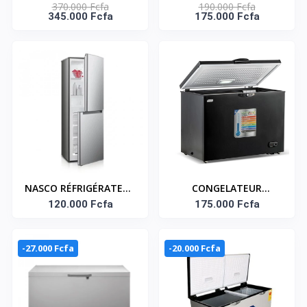
370.000 Fcfa
190.000 Fcfa
FEUX - ELECTRIQUE 41
CONGÉLATEUR
345.000 Fcfa
175.000 Fcfa
W - HFG90335RX
HORIZONTAL AVEC
SERRURE 310 LITRES–
FC-40DD4HA
NASCO RÉFRIGÉRATEUR
CONGELATEUR
COMBINÉ 140 LITRES –
120.000 Fcfa
HORIZONTAL 264
175.000 Fcfa
HNASD2-20
LITRES SMART
TECHNOLOGY
-27.000 Fcfa
-20.000 Fcfa