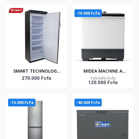
MT100W100/WG
-10.000 Fcfa
SMART TECHNOLOGY
MIDEA MACHINE A
130.000 Fcfa
Congélateur Vertical 7
270.000 Fcfa
LAVER 12KG TOP LOAD
120.000 Fcfa
Tiroirs 350L (STCD-
- TWIN TUB-
355H) -
MT100W120/WG
-15.000 Fcfa
-40.000 Fcfa