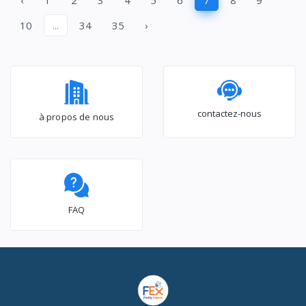
‹
1
2
3
4
5
6
7
8
9
10
...
34
35
›
contactez-nous
à propos de nous
FAQ