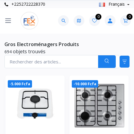
+2252722228370
Français
0
0
Gros Electroménagers Produits
objets trouvés
694
-5.000 Fcfa
-10.000 Fcfa