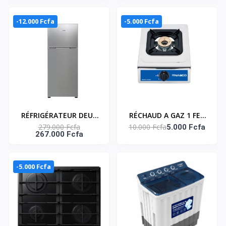
SNASTL-13KG-G
Tours/Minute- Gris -
Garantie 6 Mois -
-12.000 Fcfa
-5.000 Fcfa
Smart technology
RÉFRIGÉRATEUR DEUX
RÉCHAUD A GAZ 1 FEU
279.000 Fcfa
10.000 Fcfa
PORTES 251 LITRES
– NASGS-K1CSS
5.000 Fcfa
267.000 Fcfa
NET–RD-32WR4SA
-5.000 Fcfa