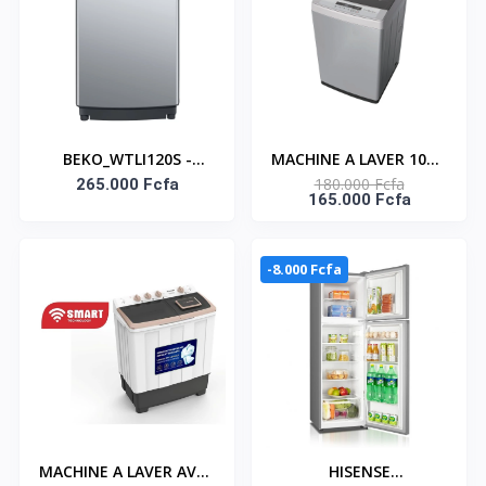
BEKO_WTLI120S -
MACHINE A LAVER 10KG
180.000 Fcfa
MACHINE A LAVER
265.000 Fcfa
TOP LOAD
165.000 Fcfa
BEKO/ 12KG/ TOP
AUTOMATIQUE -
LOAD/ FULLY
SNASTL-10KG-G
AUTOMATIC/GRIS
-8.000 Fcfa
CLAIR/220V/FUZZY
CONTROL
MACHINE A LAVER AVEC
HISENSE