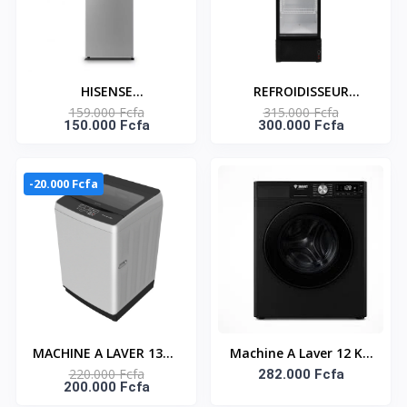
HISENSE
REFROIDISSEUR
159.000 Fcfa
315.000 Fcfa
RÉFRIGÉRATEUR DEUX
VERTICAL UNE PORTE
150.000 Fcfa
300.000 Fcfa
PORTES 207 LITRES –
400 LT - NAS-FL400-
RD-27DR4SA
1DR
-20.000 Fcfa
MACHINE A LAVER 13KG
Machine A Laver 12 KG
220.000 Fcfa
TOP LOAD
Automatique (STML-
282.000 Fcfa
200.000 Fcfa
AUTOMATIQUE -
12M) -2000W- 1400