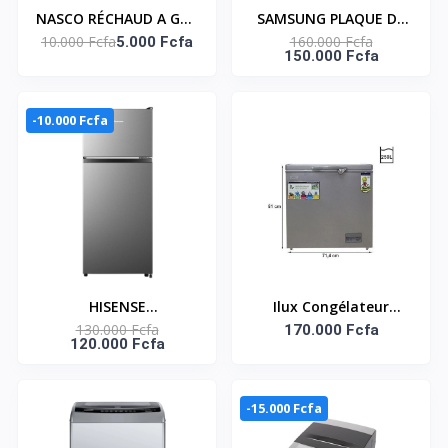
NASCO RÉCHAUD A GAZ
SAMSUNG PLAQUE DE
10.000 Fcfa
160.000 Fcfa
1 FEU – NASGS-K1BW
5.000 Fcfa
CUISSON 4 FEUX ACIER
150.000 Fcfa
INOXYDABLE
-10.000 Fcfa
HISENSE
Ilux Congélateur
130.000 Fcfa
REFRIGERATEUR DEUX
Horizontal 250L -
170.000 Fcfa
120.000 Fcfa
PORTES SILVER 124L
ILCH250 - Gris
NET - RD-17DR4SA
-15.000 Fcfa