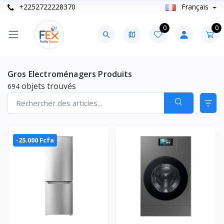
+2252722228370
Français
0
0
Gros Electroménagers Produits
objets trouvés
694
-25.000 Fcfa