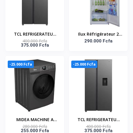
TCL REFRIGERATEUR
Ilux Réfrigérateur 2
400.000 Fcfa
AMERICAIN 2 PORTES
Battants 550 L - ILR550
290.000 Fcfa
375.000 Fcfa
433LT - P572SBSG
- Gris
-25.000 Fcfa
-25.000 Fcfa
MIDEA MACHINE A
TCL REFRIGERATEUR
280.000 Fcfa
400.000 Fcfa
LAVER 10KG FRONT
AMERICAIN DEUX
255.000 Fcfa
375.000 Fcfa