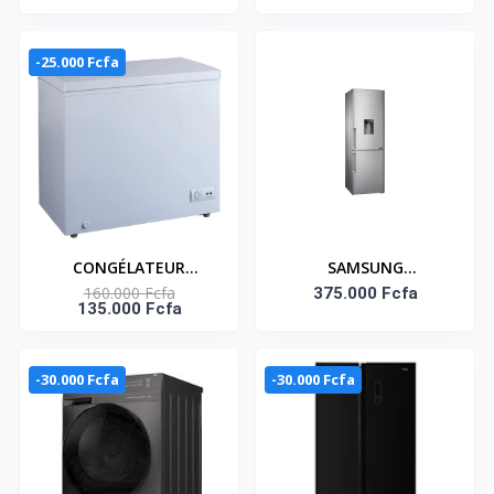
LOAD - INVERTER WIFI
PORTES DISTRIBUTEUR
CONNECT -
D'EAU 433LT-
MF200W100WB/T
P575SBGWD
-25.000 Fcfa
CONGÉLATEUR
SAMSUNG
160.000 Fcfa
HORIZONTAL 195
RÉFRIGÉRATEUR
375.000 Fcfa
135.000 Fcfa
LITRES NET– KNAS-350
COMBINE -
DISTRIBUTEUR D'EAU –
303 LITRES NET
-30.000 Fcfa
-30.000 Fcfa