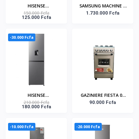
HISENSE
SAMSUNG MACHINE A
150.000 Fcfa
RÉFRIGÉRATEUR
LAVER 25KG SECHAGE
1.730.000 Fcfa
125.000 Fcfa
COMBINÉ 165 LITRES –
IA 15KG FRONTALE
RD-23DC4SA
INVERTER -
WD25DB8995BZNQ
-30.000 Fcfa
HISENSE
GAZINIERE FIESTA 04
210.000 Fcfa
RÉFRIGÉRATEUR
FEUX AUTOMATIQUE
90.000 Fcfa
180.000 Fcfa
COMBINÉ 259 LITRES -
DISTRIBUTEUR D’EAU –
RD-34DC4SB
-10.000 Fcfa
-20.000 Fcfa