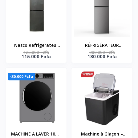
Nasco Refrigerateur
RÉFRIGÉRATEUR
125.000 Fcfa
200.000 Fcfa
Combine - NASD2-
COMBINE 5 TIROIRS -
115.000 Fcfa
180.000 Fcfa
243FL-G - 243L (158L
251 LIT NET - SNASD2-
Net) - 3 Tiroirs -
350-5D
Economie D'Energie -
-30.000 Fcfa
R600A
MACHINE A LAVER 10KG
Machine à Glaçon –