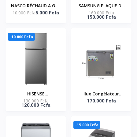
NASCO RÉCHAUD A GAZ
SAMSUNG PLAQUE DE
10.000 Fcfa
160.000 Fcfa
1 FEU – NASGS-K1BW
5.000 Fcfa
CUISSON 4 FEUX ACIER
150.000 Fcfa
INOXYDABLE
-10.000 Fcfa
HISENSE
Ilux Congélateur
130.000 Fcfa
REFRIGERATEUR DEUX
Horizontal 250L -
170.000 Fcfa
120.000 Fcfa
PORTES SILVER 124L
ILCH250 - Gris
NET - RD-17DR4SA
-15.000 Fcfa