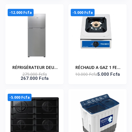
SNASTL-13KG-G
Tours/Minute- Gris -
Garantie 6 Mois -
-12.000 Fcfa
-5.000 Fcfa
Smart technology
RÉFRIGÉRATEUR DEUX
RÉCHAUD A GAZ 1 FEU
279.000 Fcfa
10.000 Fcfa
PORTES 251 LITRES
– NASGS-K1CSS
5.000 Fcfa
267.000 Fcfa
NET–RD-32WR4SA
-5.000 Fcfa