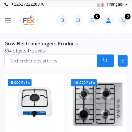
+2252722228370
Français
0
0
Gros Electroménagers Produits
objets trouvés
694
-5.000 Fcfa
-10.000 Fcfa