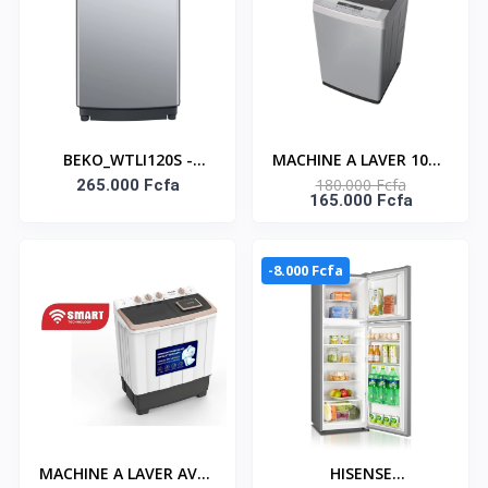
BEKO_WTLI120S -
MACHINE A LAVER 10KG
180.000 Fcfa
MACHINE A LAVER
265.000 Fcfa
TOP LOAD
165.000 Fcfa
BEKO/ 12KG/ TOP
AUTOMATIQUE -
LOAD/ FULLY
SNASTL-10KG-G
AUTOMATIC/GRIS
-8.000 Fcfa
CLAIR/220V/FUZZY
CONTROL
MACHINE A LAVER AVEC
HISENSE