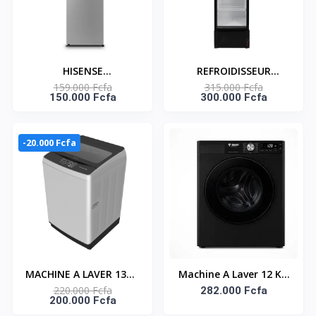
HISENSE
REFROIDISSEUR
159.000 Fcfa
315.000 Fcfa
RÉFRIGÉRATEUR DEUX
VERTICAL UNE PORTE
150.000 Fcfa
300.000 Fcfa
PORTES 207 LITRES –
400 LT - NAS-FL400-
RD-27DR4SA
1DR
-20.000 Fcfa
MACHINE A LAVER 13KG
Machine A Laver 12 KG
220.000 Fcfa
TOP LOAD
Automatique (STML-
282.000 Fcfa
200.000 Fcfa
AUTOMATIQUE -
12M) -2000W- 1400