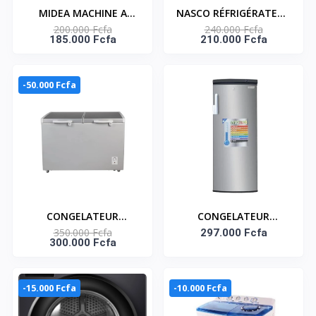
MIDEA MACHINE A
NASCO RÉFRIGÉRATEUR
200.000 Fcfa
240.000 Fcfa
LAVER 18KG TOP LOAD
COMBINÉ 309 LITRES-
185.000 Fcfa
210.000 Fcfa
- TWIN TUB -
DISTRIBUTEUR D’EAU –
MT100W180/WG
HNASD2-40WD
-50.000 Fcfa
CONGELATEUR
CONGELATEUR
350.000 Fcfa
HORIZONTAL 519L -
DEBOUT 7 TIROIRS 350
297.000 Fcfa
300.000 Fcfa
DEUX PORTES - NAS-
LITRES SMART
700WA-DS
Référence : STCD-550
-15.000 Fcfa
-10.000 Fcfa