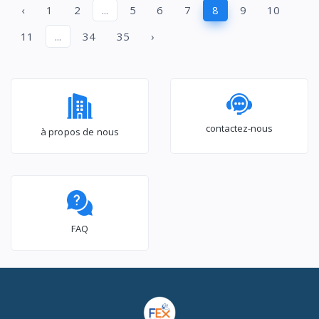
‹
1
2
...
5
6
7
8
9
10
Inox - Argent
11
...
34
35
›
contactez-nous
à propos de nous
FAQ