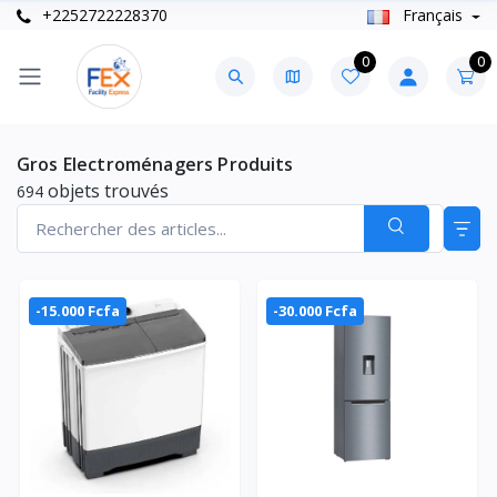
+2252722228370
Français
0
0
Gros Electroménagers Produits
objets trouvés
694
-15.000 Fcfa
-30.000 Fcfa