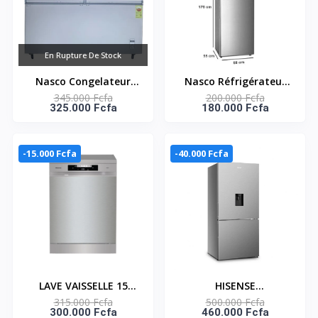
En Rupture De Stock
Nasco Congelateur
Nasco Réfrigérateur
345.000 Fcfa
200.000 Fcfa
Horizontal - NAS-
Combiné Avec Clé -
325.000 Fcfa
180.000 Fcfa
800FL-DD-DS - Dark
KNASD2-400 - 211
Silver - 2 Portes - 2
Litres - 5 Tiroirs - Gris -
Paniers - 525Lt Net -
-15.000 Fcfa
-40.000 Fcfa
220-240V
LAVE VAISSELLE 15
HISENSE
315.000 Fcfa
500.000 Fcfa
COUVERTS A++ 3
RÉFRIGÉRATEUR
300.000 Fcfa
460.000 Fcfa