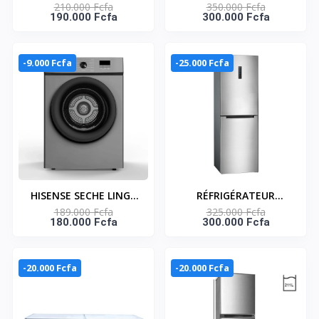
210.000 Fcfa
350.000 Fcfa
RÉFRIGÉRATEUR
Horizontal - NAS-
190.000 Fcfa
300.000 Fcfa
COMBINÉ 262 LITRES –
800FL-DD-DS - Dark
RD-35DC4SB
Silver - 2 Portes - 2
Paniers - 525Lt Net -
-9.000 Fcfa
-25.000 Fcfa
220-240V
HISENSE SECHE LINGE
RÉFRIGÉRATEUR
189.000 Fcfa
325.000 Fcfa
8KG FRONTAL A
COMBINÉ 317 LITRES
180.000 Fcfa
300.000 Fcfa
VENTILATEUR GRIS -
NET – HNASFN2-40
DV1W801UT
-20.000 Fcfa
-20.000 Fcfa