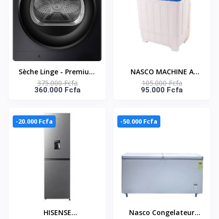
Sèche Linge - Premium
NASCO MACHINE A
375.000 Fcfa
105.000 Fcfa
Black - 220-240V -
LAVER 10KG TWIN TUB
360.000 Fcfa
95.000 Fcfa
Inverter - HISENSE-
- SECHAGE- NASTT-
DH3S902BBC
B100FL
-20.000 Fcfa
-50.000 Fcfa
HISENSE
Nasco Congelateur