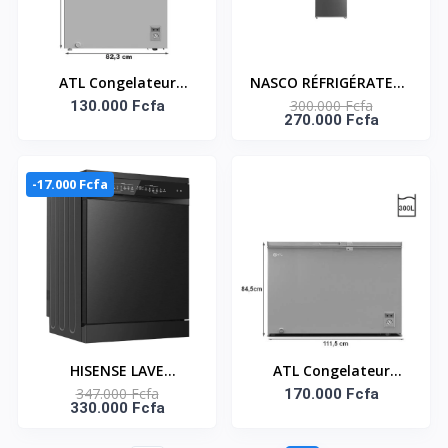
ATL Congelateur
NASCO RÉFRIGÉRATEUR
300.000 Fcfa
Horizontal - 200L -
130.000 Fcfa
COMBINÉ 326 LITRES –
270.000 Fcfa
CFATL-320 - Inox -
MNASD2-450N1
Argent
-17.000 Fcfa
HISENSE LAVE
ATL Congelateur
347.000 Fcfa
VAISSELLE 16
Horizontal – CFATL-
170.000 Fcfa
330.000 Fcfa
COUVERTS AUTO WASH
420 - 300L/ 01 Porte/
-HS673C90BME
Serrure/ 01 Panier/