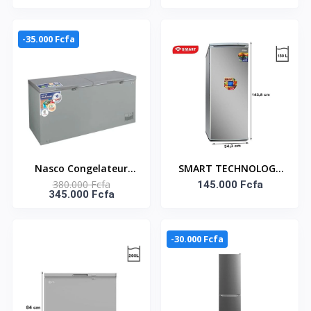
NIVEAUX LAVAGE -
COMBINE 518 LITRES –
HS643E90X
DISTRIBUTEUR D’EAU–
RD-60WC4SB
-35.000 Fcfa
Nasco Congelateur
SMART TECHNOLOGY
380.000 Fcfa
Horizontal - NAS-
Congélateur Vertical 6
145.000 Fcfa
345.000 Fcfa
900FL-DD-DS - Dark
Tiroirs - STCD-335H -
Silver - 2 Portes - 2
180L - Argent -
Paniers - 725Lt Net -
-30.000 Fcfa
220-240V