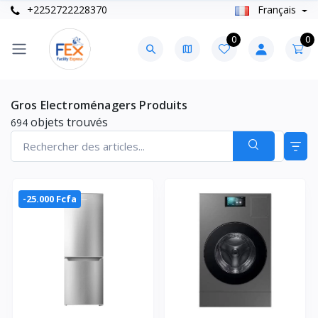
+2252722228370
Français
0
0
Gros Electroménagers Produits
objets trouvés
694
-25.000 Fcfa