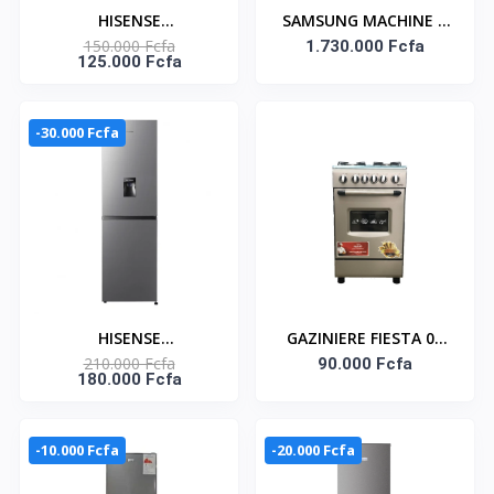
HISENSE
SAMSUNG MACHINE A
150.000 Fcfa
RÉFRIGÉRATEUR
LAVER 25KG SECHAGE
1.730.000 Fcfa
125.000 Fcfa
COMBINÉ 165 LITRES –
IA 15KG FRONTALE
RD-23DC4SA
INVERTER -
WD25DB8995BZNQ
-30.000 Fcfa
HISENSE
GAZINIERE FIESTA 04
210.000 Fcfa
RÉFRIGÉRATEUR
FEUX AUTOMATIQUE
90.000 Fcfa
180.000 Fcfa
COMBINÉ 259 LITRES -
DISTRIBUTEUR D’EAU –
RD-34DC4SB
-10.000 Fcfa
-20.000 Fcfa