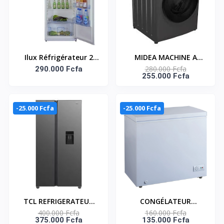
Ilux Réfrigérateur 2
MIDEA MACHINE A
280.000 Fcfa
Battants 550 L - ILR550
290.000 Fcfa
LAVER 10KG FRONT
255.000 Fcfa
- Gris
LOAD - INVERTER WIFI
CONNECT -
MF200W100WB/T
-25.000 Fcfa
-25.000 Fcfa
TCL REFRIGERATEUR
CONGÉLATEUR
400.000 Fcfa
160.000 Fcfa
AMERICAIN DEUX
HORIZONTAL 195
375.000 Fcfa
135.000 Fcfa