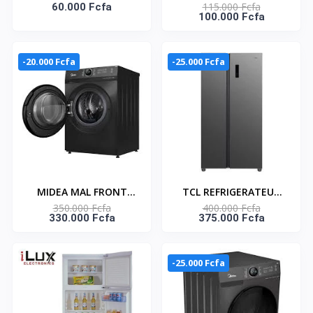
115.000 Fcfa
STIM-8888A – 15kg/24h
60.000 Fcfa
horizontal KNAS-250 -
100.000 Fcfa
– 1,7L – Gris –
1 porte - Gris - 145
Litres
-20.000 Fcfa
-25.000 Fcfa
MIDEA MAL FRONT
TCL REFRIGERATEUR
350.000 Fcfa
400.000 Fcfa
LOAD 12 KG ET
AMERICAIN 2 PORTES
330.000 Fcfa
375.000 Fcfa
SECHAGE 8 KG -
433LT - P572SBSG
STERILISATION
HEALTHGUARD
-25.000 Fcfa
INVERTER-
MF200D120WB/T