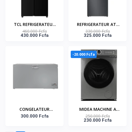
TCL REFRIGERATEUR
REFRIGERATEUR ATL
460.000 Fcfa
330.000 Fcfa
AMERICAIN DEUX
TOTAL NO FROST 02
430.000 Fcfa
325.000 Fcfa
PORTES NOIR-MIROIR
BATTANTS / 465 L /
NO FROST 521L -
INIOX&SILVER / R600A
P692SBBG
-20.000 Fcfa
CONGELATEUR
MIDEA MACHINE A
250.000 Fcfa
VERTICAL BEKO 6
300.000 Fcfa
LAVER 8KG FRONT
230.000 Fcfa
TIROIRS/ SILVER /
LOAD INVERTER
215LT/ A+
LAVEUR STERILISANT-