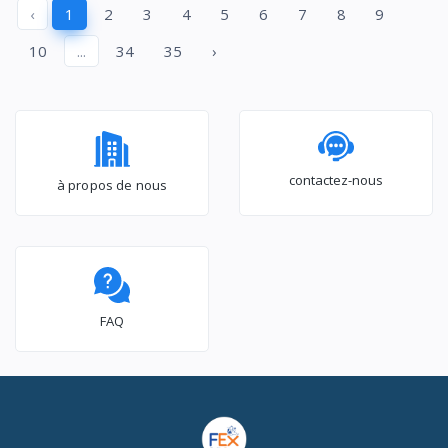
‹
1
2
3
4
5
6
7
8
9
BEKO_RFSA300S
HEALTHGUARD -
MF200W80WB/T
10
...
34
35
›
contactez-nous
à propos de nous
FAQ