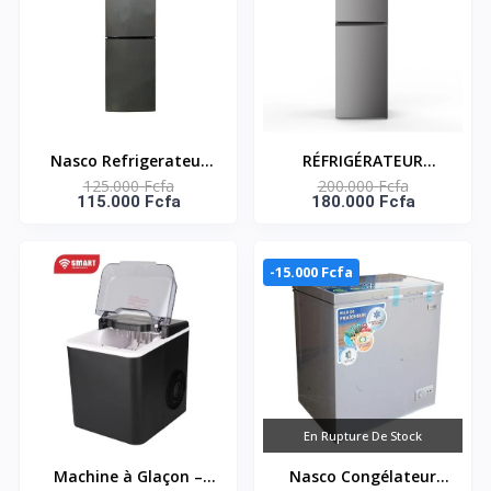
Nasco Refrigerateur
RÉFRIGÉRATEUR
125.000 Fcfa
200.000 Fcfa
Combine - NASD2-
COMBINE 5 TIROIRS -
115.000 Fcfa
180.000 Fcfa
243FL-G - 243L (158L
251 LIT NET - SNASD2-
Net) - 3 Tiroirs -
350-5D
Economie D'Energie -
-15.000 Fcfa
R600A
En Rupture De Stock
Machine à Glaçon –
Nasco Congélateur