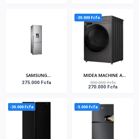
PORTES DISTRIBUTEUR
LITRES NET– KNAS-350
D'EAU 433LT-
P575SBGWD
-30.000 Fcfa
SAMSUNG
MIDEA MACHINE A
300.000 Fcfa
RÉFRIGÉRATEUR
375.000 Fcfa
LAVER 12KG
270.000 Fcfa
COMBINE -
CHARGEMENT
DISTRIBUTEUR D'EAU –
FRONTAL INVERTER -
303 LITRES NET
MF200W120WB/T
-30.000 Fcfa
-5.000 Fcfa