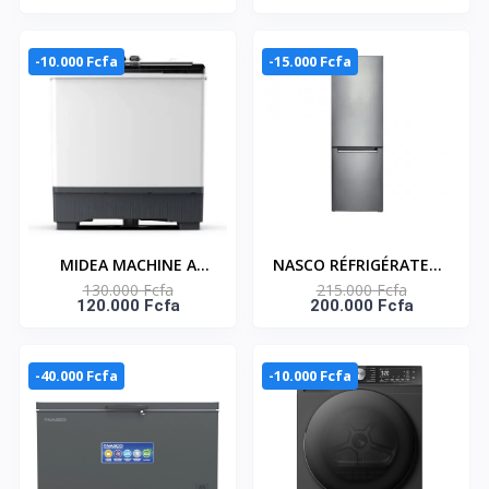
HNASD2-29
Tiroirs 350L (STCD-
355H) -
-10.000 Fcfa
-15.000 Fcfa
MIDEA MACHINE A
NASCO RÉFRIGÉRATEUR
130.000 Fcfa
215.000 Fcfa
LAVER 12KG TOP LOAD
COMBINÉ 246 LITRES –
120.000 Fcfa
200.000 Fcfa
- TWIN TUB-
HNASD2-33
MT100W120/WG
-40.000 Fcfa
-10.000 Fcfa