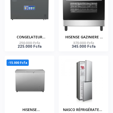
CONGELATEUR
HISENSE GAZINIERE 5
250.000 Fcfa
370.000 Fcfa
HORIZONTAL UNE
FEUX - ELECTRIQUE 41
225.000 Fcfa
345.000 Fcfa
PORTE ECO ENERGIE -
W - HFG90335RX
397L - NAS-500WA-DS
-15.000 Fcfa
HISENSE
NASCO RÉFRIGÉRATEUR