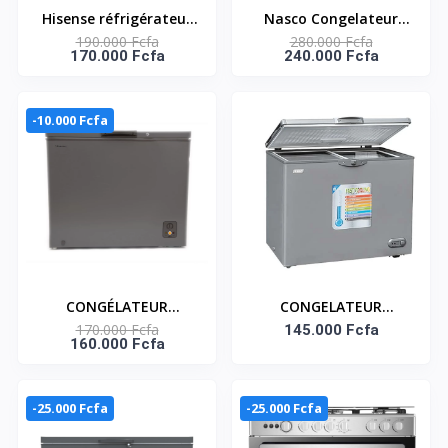
Hisense réfrigérateur
Nasco Congelateur
190.000 Fcfa
280.000 Fcfa
Combiné - Rd-34dc4sa
Horizontal - NAS-
170.000 Fcfa
240.000 Fcfa
- A+ - 240 Litres - 3
500FL-DD-DS - Dark
Tiroirs Et 1 Casier -
Silver - 2 Portes - 2
Gris
Paniers - 425Lt Net -
-10.000 Fcfa
220-240V
CONGÉLATEUR
CONGELATEUR
170.000 Fcfa
HORIZONTAL 249
HORIZONTAL 235
145.000 Fcfa
160.000 Fcfa
LITRES- FC-33DD4HA
LITRES SMART
TECHNOLOGY
-25.000 Fcfa
-25.000 Fcfa