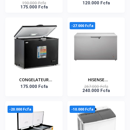
190.000 Fcfa
CONGÉLATEUR
COMBINÉ 140 LITRES –
120.000 Fcfa
175.000 Fcfa
HORIZONTAL AVEC
HNASD2-20
SERRURE 310 LITRES–
FC-40DD4HA
-27.000 Fcfa
CONGELATEUR
HISENSE
267.000 Fcfa
HORIZONTAL 264
175.000 Fcfa
CONGÉLATEUR
240.000 Fcfa
LITRES SMART
HORIZONTAL AVEC
TECHNOLOGY
SERRURE 410 LITRES–
FC-55DD4HA
-20.000 Fcfa
-10.000 Fcfa