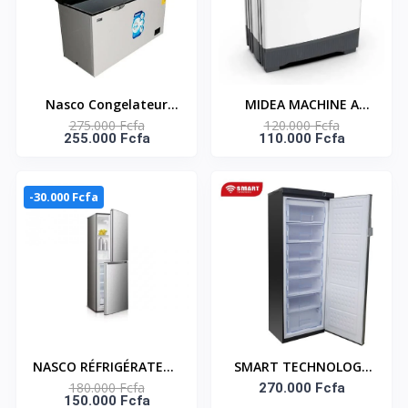
Nasco Congelateur
MIDEA MACHINE A
275.000 Fcfa
120.000 Fcfa
Horizontal - NAS-
LAVER 10 KG TOP LOAD
255.000 Fcfa
110.000 Fcfa
550FL-DD-DS - Dark
- TWIN TUB-
Silver - 2 Portes - 2
MT100W100/WG
Paniers - 450Lt Net -
-30.000 Fcfa
220-240V
NASCO RÉFRIGÉRATEUR
SMART TECHNOLOGY
180.000 Fcfa
COMBINÉ 229 LITRES –
Congélateur Vertical 7
270.000 Fcfa
150.000 Fcfa