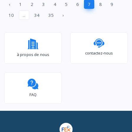
‹
1
2
3
4
5
6
7
8
9
TIROIRS
10
...
34
35
›
contactez-nous
à propos de nous
FAQ