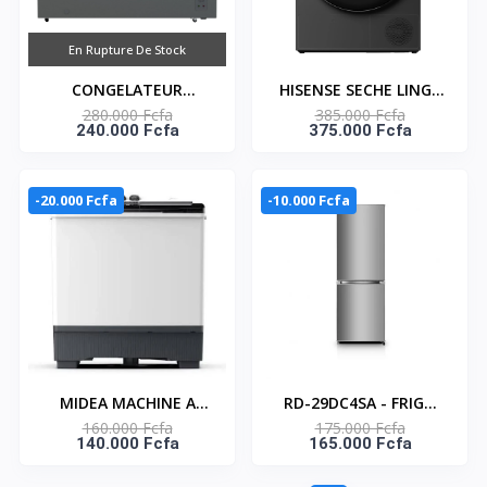
En Rupture De Stock
CONGELATEUR
HISENSE SECHE LINGE
280.000 Fcfa
385.000 Fcfa
HORIZONTAL UNE
10KG - CONNECT LIFE -
240.000 Fcfa
375.000 Fcfa
PORTE GRIS AVEC
DH5S102BB
SERRURE 448L- NAS-
600WA-DS
-20.000 Fcfa
-10.000 Fcfa
MIDEA MACHINE A
RD-29DC4SA - FRIGO
160.000 Fcfa
175.000 Fcfa
LAVER 14KG TOP LOAD
COMBINE HISENSE/ A+/
140.000 Fcfa
165.000 Fcfa
- TWIN TUB -
SILVER/ 225LT
MT100W140/WG
NET(159+66)/ 3